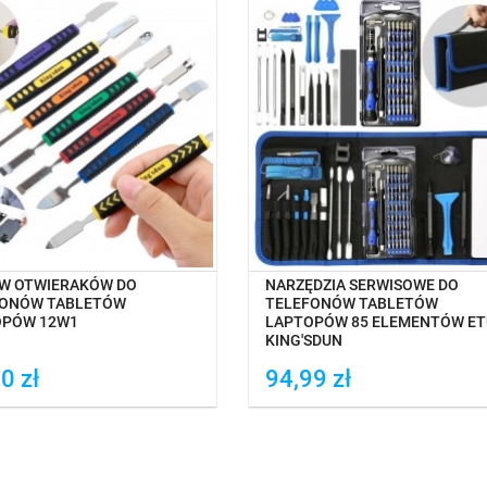
NA MAGAZYNIE
NA MAGAZYNIE
W OTWIERAKÓW DO
NARZĘDZIA SERWISOWE DO
FONÓW TABLETÓW
TELEFONÓW TABLETÓW
OPÓW 12W1
LAPTOPÓW 85 ELEMENTÓW ET
KING'SDUN
0 zł
94,99 zł
daj do porówania
Dodaj do porówania