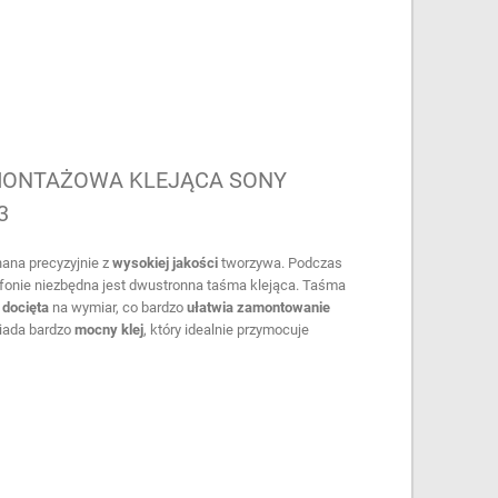
MONTAŻOWA KLEJĄCA SONY
3
nana precyzyjnie z
wysokiej jakości
tworzywa. Podczas
onie niezbędna jest dwustronna taśma klejąca. Taśma
e
docięta
na wymiar, co bardzo
ułatwia
zamontowanie
siada bardzo
mocny
klej
, który idealnie przymocuje