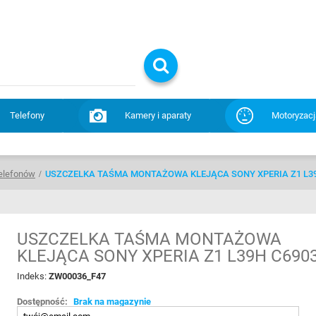
Telefony
Kamery i aparaty
Motoryzacj
elefonów
USZCZELKA TAŚMA MONTAŻOWA KLEJĄCA SONY XPERIA Z1 L39
USZCZELKA TAŚMA MONTAŻOWA
KLEJĄCA SONY XPERIA Z1 L39H C690
Indeks:
ZW00036_F47
Dostępność:
Brak na magazynie