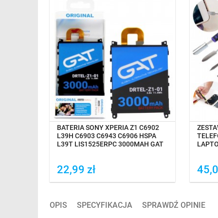
TAWĘ
OCZEKIWANIE NA DOSTAWĘ
O
BATERIA SONY XPERIA Z1 C6902
ZESTA
L39H C6903 C6943 C6906 HSPA
TELE
L39T LIS1525ERPC 3000MAH GAT
LAPT
22,99 zł
45,0
Dodaj do porówania
Do
OPIS
SPECYFIKACJA
SPRAWDŹ OPINIE