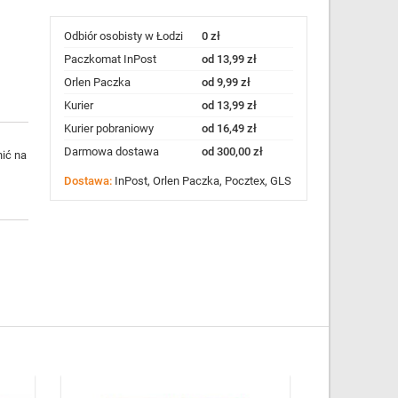
Odbiór osobisty w Łodzi
0 zł
Paczkomat InPost
od 13,99 zł
Orlen Paczka
od 9,99 zł
Kurier
od 13,99 zł
Kurier pobraniowy
od 16,49 zł
Darmowa dostawa
od 300,00 zł
ić na
Dostawa:
InPost, Orlen Paczka, Pocztex, GLS