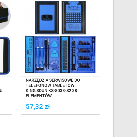
OCZEKIWANIE NA DOSTAWĘ
OCZEK
NARZĘDZIA SERWISOWE DO
BATERIA SO
TELEFONÓW TABLETÓW
L39H C6903
UI
KING'SDUN KS-8038-S2 38
L39T LIS1
ELEMENTÓW
57,32 zł
22,99 z
Dodaj do porówania
Dodaj do