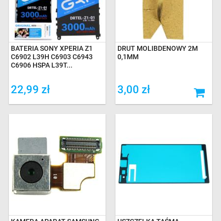
BATERIA SONY XPERIA Z1
DRUT MOLIBDENOWY 2M
C6902 L39H C6903 C6943
0,1MM
C6906 HSPA L39T...
22,99 zł
3,00 zł