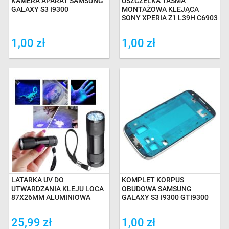
KAMERA APARAT SAMSUNG
USZCZELKA TAŚMA
GALAXY S3 I9300
MONTAŻOWA KLEJĄCA
SONY XPERIA Z1 L39H C6903
1,00 zł
1,00 zł
LATARKA UV DO
KOMPLET KORPUS
UTWARDZANIA KLEJU LOCA
OBUDOWA SAMSUNG
87X26MM ALUMINIOWA
GALAXY S3 I9300 GTI9300
25,99 zł
1,00 zł