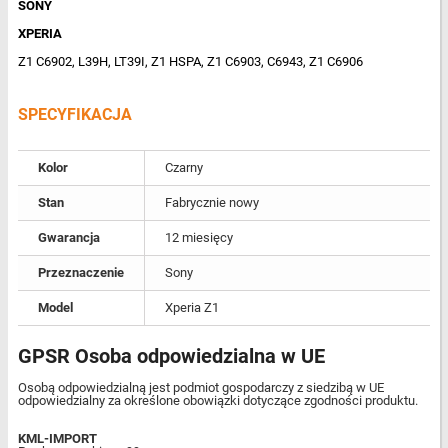
SONY
XPERIA
Z1 C6902, L39H, LT39I, Z1 HSPA, Z1 C6903, C6943, Z1 C6906
SPECYFIKACJA
Kolor
Czarny
Stan
Fabrycznie nowy
Gwarancja
12 miesięcy
Przeznaczenie
Sony
Model
Xperia Z1
GPSR Osoba odpowiedzialna w UE
Osobą odpowiedzialną jest podmiot gospodarczy z siedzibą w UE
odpowiedzialny za określone obowiązki dotyczące zgodności produktu.
KML-IMPORT