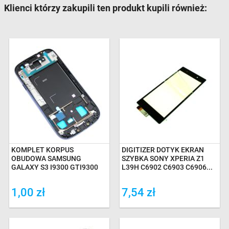
Klienci którzy zakupili ten produkt kupili również:
KOMPLET KORPUS
DIGITIZER DOTYK EKRAN
OBUDOWA SAMSUNG
SZYBKA SONY XPERIA Z1
GALAXY S3 I9300 GTI9300
L39H C6902 C6903 C6906...
1,00 zł
7,54 zł