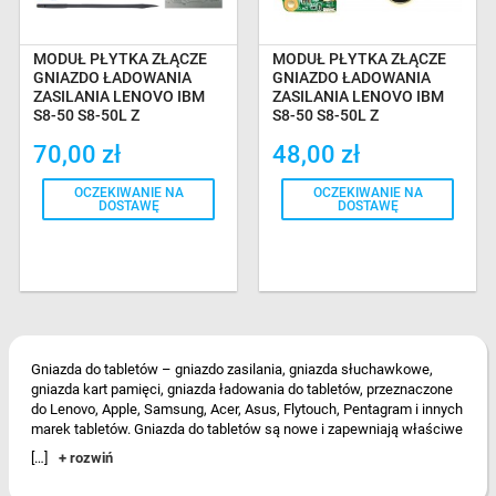
MODUŁ PŁYTKA ZŁĄCZE
MODUŁ PŁYTKA ZŁĄCZE
GNIAZDO ŁADOWANIA
GNIAZDO ŁADOWANIA
ZASILANIA LENOVO IBM
ZASILANIA LENOVO IBM
S8-50 S8-50L Z
S8-50 S8-50L Z
NARZĘDZIAMI GAT
MIKROFONEM I
70,00 zł
48,00 zł
ŚCIERECZKĄ
OCZEKIWANIE NA
OCZEKIWANIE NA
DOSTAWĘ
DOSTAWĘ
Gniazda do tabletów – gniazdo zasilania, gniazda słuchawkowe,
gniazda kart pamięci, gniazda ładowania do tabletów, przeznaczone
do Lenovo, Apple, Samsung, Acer, Asus, Flytouch, Pentagram i innych
marek tabletów. Gniazda do tabletów są nowe i zapewniają właściwe
pełnienie poszczególnych funkcji w tablecie.
[…]
+ rozwiń
Gniazda do tabletów Lenovo, Apple,