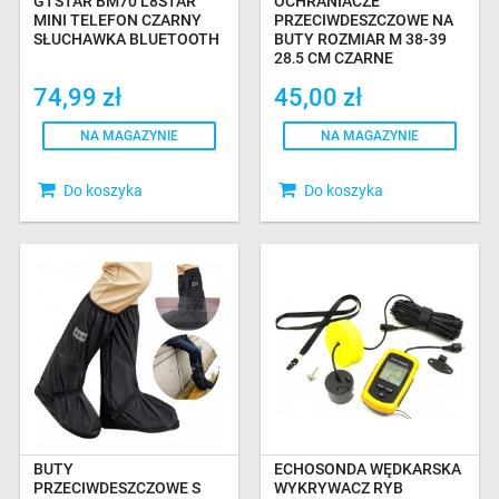
GTSTAR BM70 L8STAR
OCHRANIACZE
MINI TELEFON CZARNY
PRZECIWDESZCZOWE NA
SŁUCHAWKA BLUETOOTH
BUTY ROZMIAR M 38-39
28,5 CM CZARNE
74,99 zł
45,00 zł
NA MAGAZYNIE
NA MAGAZYNIE
Do koszyka
Do koszyka
BUTY
ECHOSONDA WĘDKARSKA
PRZECIWDESZCZOWE S
WYKRYWACZ RYB