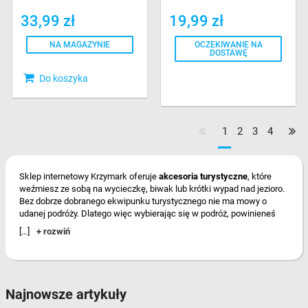
CZERWONE
33,99 zł
19,99 zł
NA MAGAZYNIE
OCZEKIWANIE NA
DOSTAWĘ
Do koszyka
1
2
3
4
Sklep internetowy Krzymark oferuje
akcesoria turystyczne
, które
weźmiesz ze sobą na wycieczkę, biwak lub krótki wypad nad jezioro.
Bez dobrze dobranego ekwipunku turystycznego nie ma mowy o
udanej podróży. Dlatego więc wybierając się w podróż, powinieneś
zabrać kilka niezbędnych akcesoriów turystycznych.
Sprawdź
, co
[…]
+ rozwiń
nasi specjaliści zapakowaliby do Twojego plecaka!
Akcesoria turystyczne
Zacznij od
kołnierza podróżnego
i
materaca do samochodu na tylne
Najnowsze artykuły
siedzenie
– zadbaj o swój kręgosłup podczas wielogodzinnego lotu