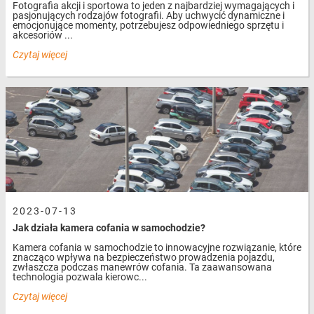
Fotografia akcji i sportowa to jeden z najbardziej wymagających i
samochodowe posiadają opis i specyfikację, która znacznie ułatwia
pasjonujących rodzajów fotografii. Aby uchwycić dynamiczne i
wybór odpowiedniego produktu. W razie pytań zawsze możesz
emocjonujące momenty, potrzebujesz odpowiedniego sprzętu i
akcesoriów ...
skontaktować się z obsługą sklepu, która udzieli niezbędnych
informacji o poszukiwanych akcesoriach samochodowych.
Czytaj więcej
....
2023-07-13
Jak działa kamera cofania w samochodzie?
Kamera cofania w samochodzie to innowacyjne rozwiązanie, które
znacząco wpływa na bezpieczeństwo prowadzenia pojazdu,
zwłaszcza podczas manewrów cofania. Ta zaawansowana
technologia pozwala kierowc...
Czytaj więcej