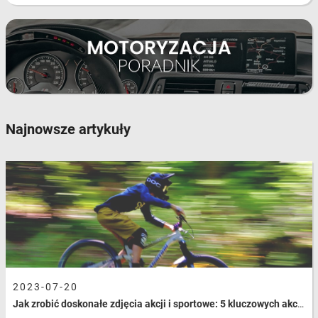
wyposażenia samochodu oraz dostosowania go do własnych
potrzeb. Sprawdź o jakie akcesoria samochodowe możesz
wzbogacić swoje auto.
Akcesoria samochodowe - uchwyty,
ładowarki, kamery, narzędzia
Akcesoria samochodowe czasem służą do poprawienia komfortu
jazdy, czasem są tylko gadżetami o walorach estetycznych, a czasem
Najnowsze artykuły
mają za zadanie zapewnić bezpieczeństwo. Warto wiedzieć, że
wspomniane akcesoria samochodowe, takie jak transmitery FM,
pozwalają na bezprzewodowe połączenie telefonu z systemem audio
samochodu. W ofercie są również różnego typu uchwyty do
telefonów i tabletów. Niezbędne w każdej podróży ładowarki, kable,
rozdzielacze dające możliwość podpięcia kilku urządzeń. Zobacz
dostępne produkty, poznaj ich funkcje i zdecyduj, które akcesoria
samochodowe mogą Ci się przydać. Dla pasjonatów motoryzacji
mamy narzędzia warsztatowe - sprawdź to.
Akcesoria samochodowe w sklepie
internetowym Krzymark
2023-07-20
Akcesoria samochodowe dedykowane są do konkretnych modeli
Jak zrobić doskonałe zdjęcia akcji i sportowe: 5 kluczowych akcesoriów, które Ci w tym pomogą
samochodów, dlatego koniecznie sprawdź czy wybrane gadżety
pasują do posiadanego samochodu. Wszystkie akcesoria