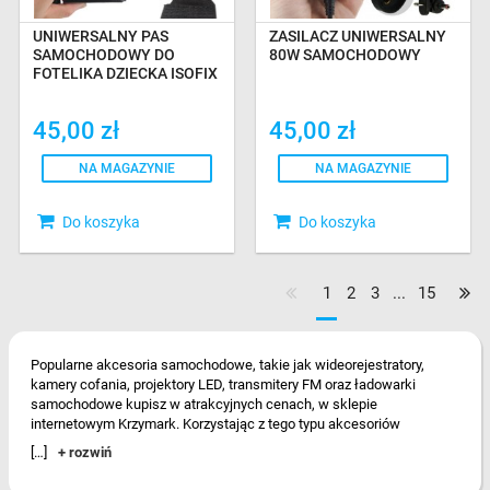
UNIWERSALNY PAS
ZASILACZ UNIWERSALNY
SAMOCHODOWY DO
80W SAMOCHODOWY
FOTELIKA DZIECKA ISOFIX
45,00 zł
45,00 zł
NA MAGAZYNIE
NA MAGAZYNIE
Do koszyka
Do koszyka
1
2
3
...
15
Popularne akcesoria samochodowe, takie jak wideorejestratory,
kamery cofania, projektory LED, transmitery FM oraz ładowarki
samochodowe kupisz w atrakcyjnych cenach, w sklepie
internetowym Krzymark. Korzystając z tego typu akcesoriów
samochodowych, otrzymujesz dodatkowe funkcje oraz masz
[…]
+ rozwiń
większą kontrolę nad otaczającymi Cię sytuacjami na drodze.
Dostępne akcesoria samochodowe pozwalają na wzbogacenie