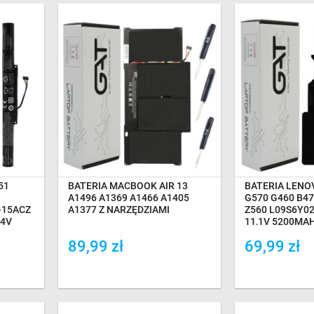
NA MAGAZYNIE
NA MA
51
BATERIA MACBOOK AIR 13
BATERIA LENO
A1496 A1369 A1466 A1405
G570 G460 B47
-15ACZ
A1377 Z NARZĘDZIAMI
Z560 L09S6Y02
.4V
11,1V 5200MA
89,99 zł
69,99 zł
Dodaj do porówania
Dodaj do por