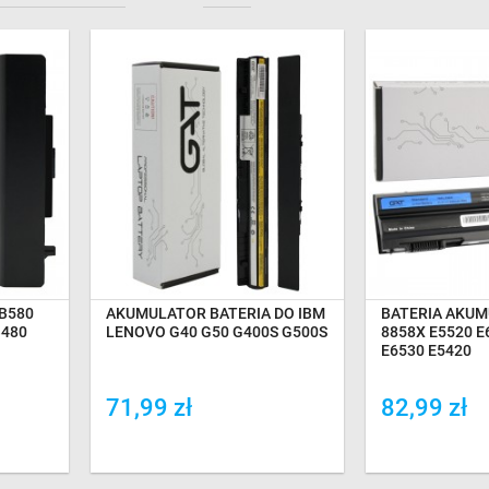
NA MAGAZYNIE
NA MA
 B580
AKUMULATOR BATERIA DO IBM
BATERIA AKUM
B480
LENOVO G40 G50 G400S G500S
8858X E5520 E
V
E6530 E5420
71,99 zł
82,99 zł
Dodaj do porówania
Dodaj do por