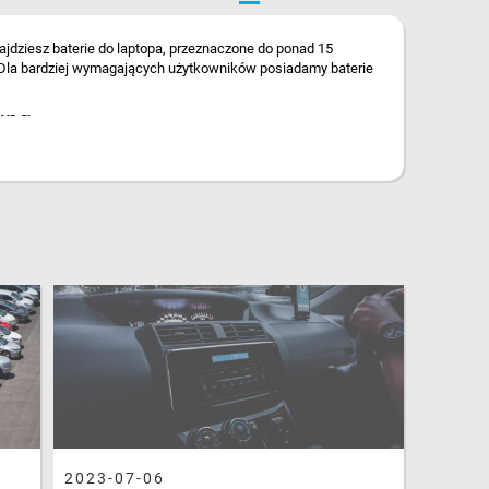
ajdziesz baterie do laptopa, przeznaczone do ponad 15
. Dla bardziej wymagających użytkowników posiadamy baterie
sung
ównież napięciem i pojemnością. Oznaczenie baterii (part
Ah, Wh). Wybieranie baterii tylko po oznaczeniu modelu
owane są różne rodzaje baterii. Baterie te różnią się
czywiście będą odpowiednie dla posiadanego modelu Lenovo,
ywnie służyły podczas pracy na laptopie. Bateria do
ednak kluczowa przy wyborze baterii do laptopa jest
 posiadasz.
2023-07-06