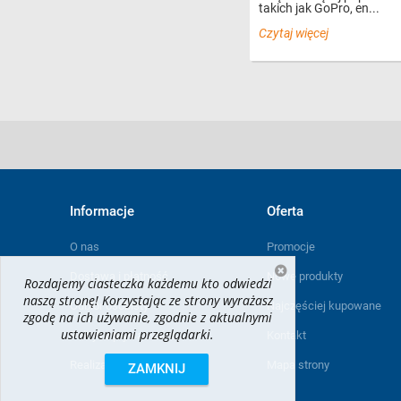
takich jak GoPro, en...
Czytaj więcej
Informacje
Oferta
O nas
Promocje
Dostawa i płatność
Nowe produkty
Rozdajemy ciasteczka każdemu kto odwiedzi
naszą stronę! Korzystając ze strony wyrażasz
Odbiór osobisty
Najczęściej kupowane
zgodę na ich używanie, zgodnie z aktualnymi
ustawieniami przeglądarki.
Polityka prywatności
Kontakt
Realizacja projektu
Mapa strony
ZAMKNIJ