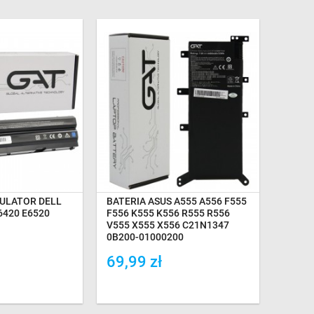
GAZYNIE
NA MAGAZYNIE
ULATOR DELL
BATERIA ASUS A555 A556 F555
6420 E6520
F556 K555 K556 R555 R556
V555 X555 X556 C21N1347
0B200-01000200
69,99 zł
ówania
Dodaj do porówania