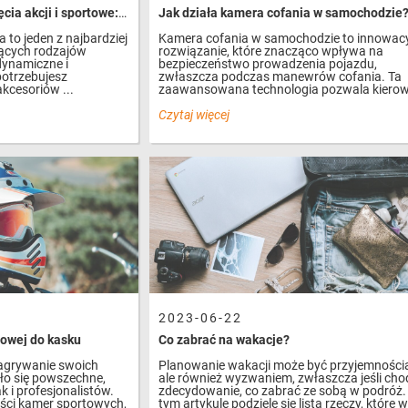
Jak zrobić doskonałe zdjęcia akcji i sportowe: 5 kluczowych akcesoriów, które Ci w tym pomogą
Jak działa kamera cofania w samochodzie
a to jeden z najbardziej
Kamera cofania w samochodzie to innowac
ących rodzajów
rozwiązanie, które znacząco wpływa na
dynamiczne i
bezpieczeństwo prowadzenia pojazdu,
otrzebujesz
zwłaszcza podczas manewrów cofania. Ta
kcesoriów ...
zaawansowana technologia pozwala kierow
Czytaj więcej
2023-06-22
owej do kasku
Co zabrać na wakacje?
nagrywanie swoich
Planowanie wakacji może być przyjemności
ło się powszechne,
ale również wyzwaniem, zwłaszcza jeśli cho
 i profesjonalistów.
zdecydowanie, co zabrać ze sobą w podróż.
ości kamer sportowych,
tym artykule podzielę się listą rzeczy, które 