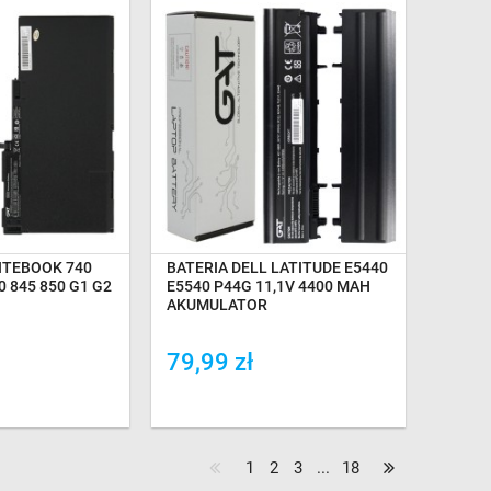
GAZYNIE
NA MAGAZYNIE
ITEBOOK 740
BATERIA DELL LATITUDE E5440
0 845 850 G1 G2
E5540 P44G 11,1V 4400 MAH
AKUMULATOR
79,99 zł
ówania
Dodaj do porówania
1
2
3
...
18