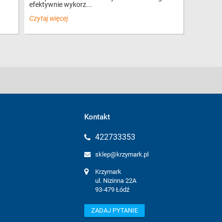
efektywnie wykorz...
Czytaj więcej
Kontakt
422733353
sklep@krzymark.pl
Krzymark

ul. Nizinna 22A

93-479 Łódź
ZADAJ PYTANIE