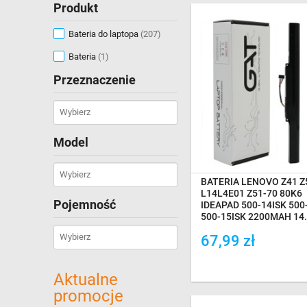
Produkt
Bateria do laptopa
(207)
Bateria
(1)
Przeznaczenie
NA MAGAZYNIE
Model
BATERIA LENOVO Z41 Z
L14L4E01 Z51-70 80K6
Pojemność
IDEAPAD 500-14ISK 500
500-15ISK 2200MAH 14
67,99 zł
Dodaj do porówania
Aktualne
promocje