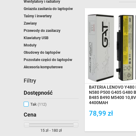
Wentylatory i radiatory
Gniazda zasilania do laptopów
Taśmy i inwertery
Zawiasy
Przewody do zasilaczy
Klawiatury USB
Moduły
Obudowy do laptopów
NA MAGAZYNIE
Pozostałe części do laptopów
Akcesoria komputerowe
Filtry
BATERIA LENOVO Y480
Dostępność
N580 P500 G405 G480 
B485 B490 M5400 10,8
4400MAH
Tak
(112)
78,99 zł
Cena
Dodaj do porówania
15 zł - 180 zł