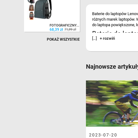
68,39 zł
71,99 zł
Baterie do laptopów Lenov
różnych marek laptopów. W
do laptopa powiększone, k
FOTOGRAFICZNY...
68,39 zł
71,99 zł
Baterie do lapt
[…]
+ rozwiń
POKAŻ WSZYSTKIE
Dobierając odpowiednią ba
number) znajduje się na e
laptopa niesie za sobą ryz
rozmieszczeniem gniazda i
Najnowsze artykuł
Dell, Acer, Asus, Toshiba,
Bateria do laptop
Baterie do laptopów wybr
laptopa może charakteryzo
kompatybilność. Sprawdź ca
....
2023-07-20