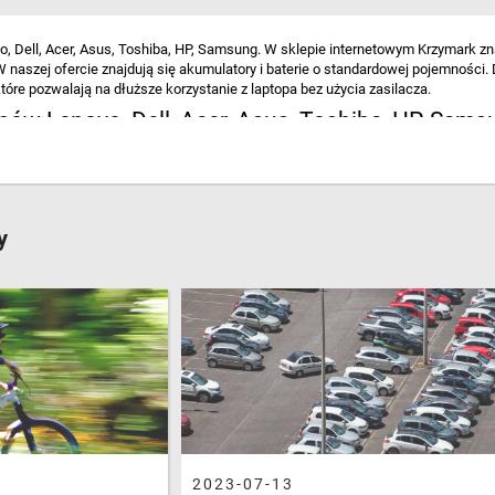
o, Dell, Acer, Asus, Toshiba, HP, Samsung. W sklepie internetowym Krzymark zn
 naszej ofercie znajdują się akumulatory i baterie o standardowej pojemności
tóre pozwalają na dłuższe korzystanie z laptopa bez użycia zasilacza.
opów Lenovo, Dell, Acer, Asus, Toshiba, HP, Sam
terię do laptopa, należy sugerować się przede wszystkim jej oznaczeniem, ale r
tykiecie akumulatora. Obok niej możemy znaleźć napięcie (V) oraz pojemność (m
yko, że bateria nie będzie kompatybilna. Często do jednego modelu laptopa dedyk
 wielkością. Pamiętaj, aby upewnić się, czy wybrane baterie do laptopów rze
y
 HP, Samsung.
a - Sklep internetowym Krzymark
ane zgodnie z posiadanym urządzeniem oraz powyższymi wskazówkami będą efekt
wać się ponad 18 różnymi pojemnościami oraz zawierać określoną ilość ogniw, j
łą ofertę lub skorzystaj z wyszukiwarki, by odnaleźć baterie do laptopa, który
2023-07-13