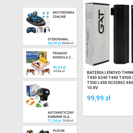
MOTORÓWKA
ZDALNIE
94,99 zł
99,99 zł
STEROWANA...
94,99 zł
99,99 zł
NA MAGAZYNIE
PEGASUS
KONSOLA Z...
90,24 zł
90,24 zł
94,99 zł
94,99 zł
BATERIA LENOVO THIN
T450 X240 T440 T450S
T550 L450 0C52862 4
10.8V
99,99 zł
71,24 zł
74,99 zł
Dodaj do porówania
AUTOMATYCZNY
KARMNIK DLA...
71,24 zł
74,99 zł
PLECAK