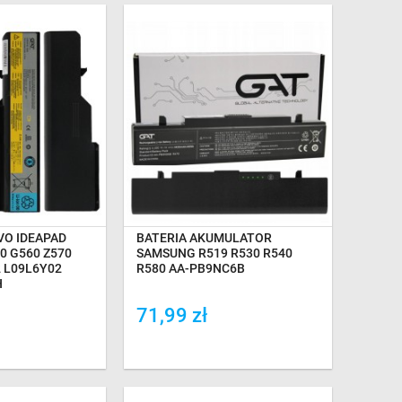
GAZYNIE
NA MAGAZYNIE
VO IDEAPAD
BATERIA AKUMULATOR
0 G560 Z570
SAMSUNG R519 R530 R540
 L09L6Y02
R580 AA-PB9NC6B
H
71,99 zł
ówania
Dodaj do porówania