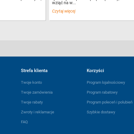
wziąć na w...
Czytaj więcej
Strefa klienta
Korzyści
Twoje konto
Program lojalnościowy
Twoje zamówienia
Program rabatowy
Twoje rabaty
Program poleceń i polubień
Zwroty i reklamacje
Szybkie dostawy
FAQ