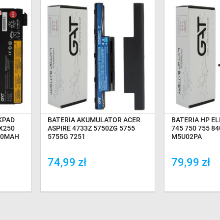
NA MAGAZYNIE
NA MA
KPAD
BATERIA AKUMULATOR ACER
BATERIA HP EL
 X250
ASPIRE 4733Z 5750ZG 5755
745 750 755 84
400MAH
5755G 7251
M5U02PA
74,99 zł
79,99 zł
Dodaj do porówania
Dodaj do por