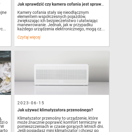
?
Jak sprawdzić czy kamera cofania jest sprawna?
yjne
Kamery cofania stały się nieodłącznym
elementem współczesnych pojazdów,
zwiększając ich bezpieczeństwo i ułatwiając
manewrowanie. Jednak, jak w przypadku
c...
każdego urządzenia elektronicznego, mogą cz...
Czytaj więcej
2023-06-15
Jak używać klimatyzatora przenośnego?
ą,
Klimatyzator przenośny to urządzenie, które
dzi o
może znacznie poprawić komfort termiczny w
 W
pomieszczeniach w czasie gorących letnich dni.
warto
Jeśli posiadasz mini klimatyzator i chcesz go