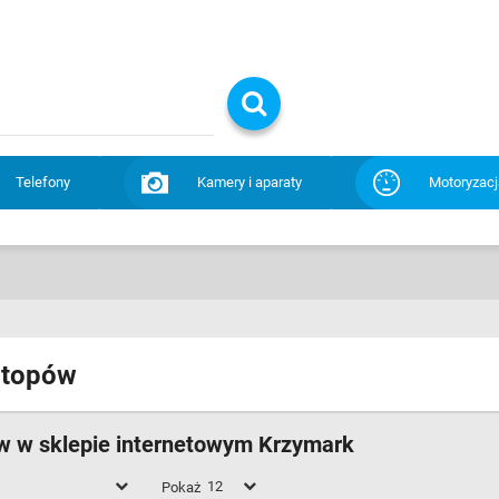
Telefony
Kamery i aparaty
Motoryzacj
aptopów
ów w sklepie internetowym Krzymark
Pokaż