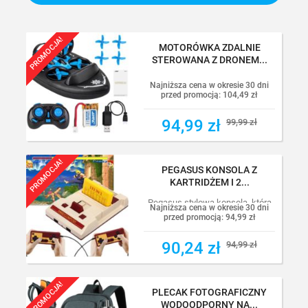
PROMOCJA!
MOTORÓWKA ZDALNIE
STEROWANA Z DRONEM...
Najniższa cena w okresie 30 dni
przed promocją:
104,49 zł
94,99 zł
94,99 zł
99,99 zł
99,99 zł
PROMOCJA!
PEGASUS KONSOLA Z
KARTRIDŻEM I 2...
Pegasus stylowa konsola, która
Najniższa cena w okresie 30 dni
zapewni Ci powrót do...
przed promocją:
94,99 zł
90,24 zł
90,24 zł
94,99 zł
94,99 zł
PROMOCJA!
PLECAK FOTOGRAFICZNY
WODOODPORNY NA...