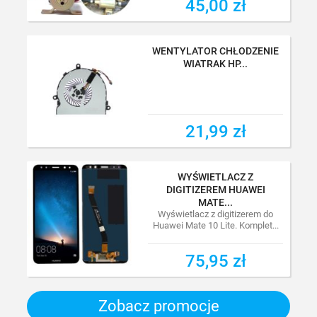
45,00 zł
45,00 zł
WENTYLATOR CHŁODZENIE
WIATRAK HP...
21,99 zł
21,99 zł
WYŚWIETLACZ Z
DIGITIZEREM HUAWEI
MATE...
Wyświetlacz z digitizerem do
Huawei Mate 10 Lite. Komplet...
75,95 zł
75,95 zł
Zobacz promocje