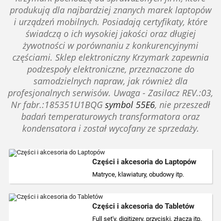
produkują dla najbardziej znanych marek laptopów
i urządzeń mobilnych. Posiadają certyfikaty, które
świadczą o ich wysokiej jakości oraz długiej
żywotności w porównaniu z konkurencyjnymi
częściami. Sklep elektroniczny Krzymark zapewnia
podzespoły elektroniczne, przeznaczone do
samodzielnych napraw, jak również dla
profesjonalnych serwisów. Uwaga - Zasilacz REV.:03,
Nr fabr.:185351U1BQG
symbol 55E6
, nie przeszedł
badań temperaturowych transformatora oraz
kondensatora i został wycofany ze sprzedaży.
Części i akcesoria do Laptopów
Matryce, klawiatury, obudowy itp.
Matryce, klawiatury, obudowy itp.
Części i akcesoria do Tabletów
Full set'y, digitizery, przyciski, złącza itp.
Full set'y, digitizery, przyciski, złącza itp.