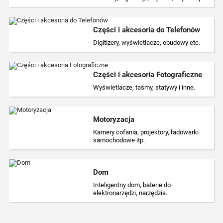
Części i akcesoria do Telefonów
Digitizery, wyświetlacze, obudowy etc.
Digitizery, wyświetlacze, obudowy etc.
Części i akcesoria Fotograficzne
Wyświetlacze, taśmy, statywy i inne.
Wyświetlacze, taśmy, statywy i inne.
Motoryzacja
Kamery cofania, projektory, ładowarki
Kamery cofania, projektory, ładowarki
samochodowe itp.
samochodowe itp.
Dom
Inteligentny dom, baterie do
Inteligentny dom, baterie do
elektronarzędzi, narzędzia.
elektronarzędzi, narzędzia.