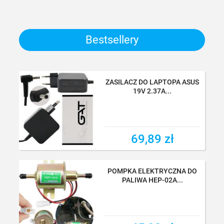
Bestsellery
ZASILACZ DO LAPTOPA ASUS
19V 2.37A...
69,89 zł
69,89 zł
POMPKA ELEKTRYCZNA DO
PALIWA HEP-02A...