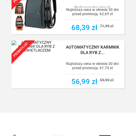
Profesjonalny plecak
Najniższa cena w okresie 30 dni
fotograficzny przystosowany do...
przed promocją:
62,69 zł
68,39 zł
68,39 zł
71,99 zł
71,99 zł
PROMOCJA!
AUTOMATYCZNY KARMNIK
DLA RYB Z...
Najniższa cena w okresie 30 dni
przed promocją:
61,74 zł
56,99 zł
56,99 zł
59,99 zł
59,99 zł