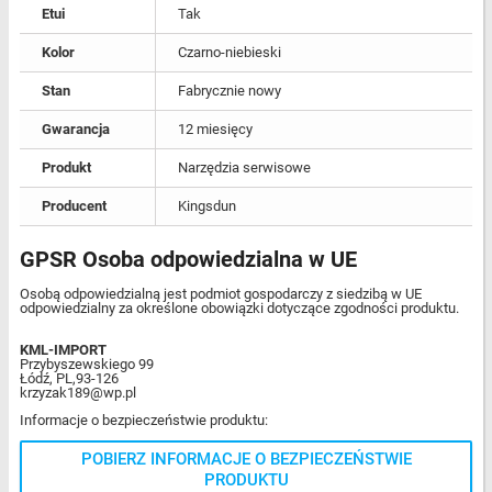
Etui
Tak
Kolor
Czarno-niebieski
Stan
Fabrycznie nowy
Gwarancja
12 miesięcy
Produkt
Narzędzia serwisowe
Producent
Kingsdun
GPSR Osoba odpowiedzialna w UE
Osobą odpowiedzialną jest podmiot gospodarczy z siedzibą w UE
odpowiedzialny za określone obowiązki dotyczące zgodności produktu.
KML-IMPORT
Przybyszewskiego 99
Łódź, PL,93-126
krzyzak189@wp.pl
Informacje o bezpieczeństwie produktu:
POBIERZ INFORMACJE O BEZPIECZEŃSTWIE
PRODUKTU