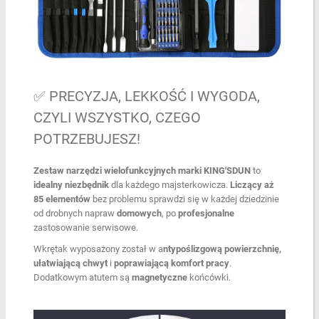
✅ PRECYZJA, LEKKOŚĆ I WYGODA,
CZYLI WSZYSTKO, CZEGO
POTRZEBUJESZ!
Zestaw narzędzi wielofunkcyjnych
marki KING'SDUN
to
idealny
niezbędnik
dla każdego majsterkowicza.
Liczący aż
85 elementów
bez problemu sprawdzi się w każdej dziedzinie
od drobnych napraw
domowych
, po
profesjonalne
zastosowanie serwisowe.
Wkrętak wyposażony został w a
ntypoślizgową powierzchnię,
ułatwiającą chwyt
i
poprawiającą komfort pracy
.
Dodatkowym atutem są
magnetyczne
końcówki.