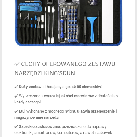
✅ CECHY OFEROWANEGO ZESTAWU
NARZĘDZI KING'SDUN
✔️
Duży zestaw
składający się
z aż 85 elementów!
✔️ Wytworzone z
wysokiej jakości materiałów
z dbałością o
każdy szczegół
✔️
Etui
wykonane z mocnego nylonu
ułatwia przenoszenie i
magazynowanie narzędzi
✔️
Szerokie zastosowanie
, przeznaczone do naprawy
elektroniki, smartfonów, komputerów, a nawet i zabawek!