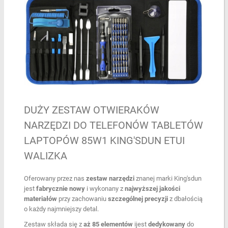
DUŻY ZESTAW OTWIERAKÓW
NARZĘDZI DO TELEFONÓW TABLETÓW
LAPTOPÓW 85W1 KING'SDUN ETUI
WALIZKA
Oferowany przez nas
zestaw narzędzi
znanej marki King'sdun
jest
fabrycznie nowy
i wykonany z
najwyższej jakości
materiałów
przy zachowaniu
szczególnej precyzji
z dbałością
o każdy najmniejszy detal.
Zestaw składa się z
aż 85 elementów
ijest
dedykowany
do