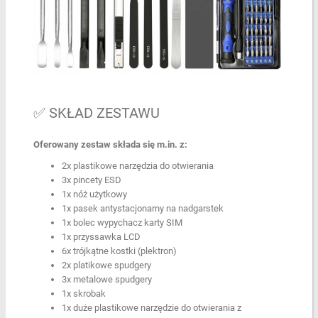
✅ SKŁAD ZESTAWU
Oferowany zestaw składa się m.in. z:
2x plastikowe narzędzia do otwierania
3x pincety ESD
1x nóż użytkowy
1x pasek antystacjonarny na nadgarstek
1x bolec wypychacz karty SIM
1x przyssawka LCD
6x trójkątne kostki (plektron)
2x platikowe spudgery
3x metalowe spudgery
1x skrobak
1x duże plastikowe narzędzie do otwierania z