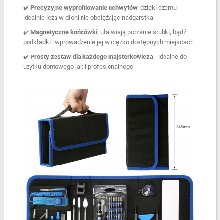
✔️
Precyzyjne wyprofilowanie uchwytów
, dzięki czemu
idealnie leżą w dłoni nie obciążając nadgarstka.
✔️
Magnetyczne
końcówki
, ułatwiają pobranie śrubki, bądź
podkładki i wprowadzenie jej w ciężko dostępnych miejscach
✔️
Prosty zestaw dla każdego majsterkowicza
- idealne do
użytku domowego jak i profesjonalnego