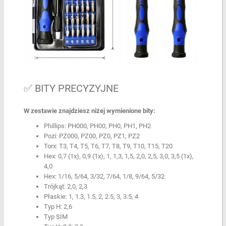
✅ BITY PRECYZYJNE
W zestawie znajdziesz niżej wymienione bity:
Phillips: PH000, PH00, PH0, PH1, PH2
Pozi: PZ000, PZ00, PZ0, PZ1, PZ2
Torx: T3, T4, T5, T6, T7, T8, T9, T10, T15, T20
Hex: 0,7 (1x), 0,9 (1x), 1, 1,3, 1,5, 2,0, 2,5, 3,0, 3,5 (1x),
4,0
Hex: 1/16, 5/64, 3/32, 7/64, 1/8, 9/64, 5/32
Trójkąt: 2,0, 2,3
Płaskie: 1, 1.3, 1.5, 2, 2.5, 3, 3.5, 4
Typ H: 2,6
Typ SIM