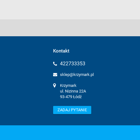
Kontakt
422733353
sklep@krzymark.pl
Krzymark

ul. Nizinna 22A

93-479 Łódź
ZADAJ PYTANIE