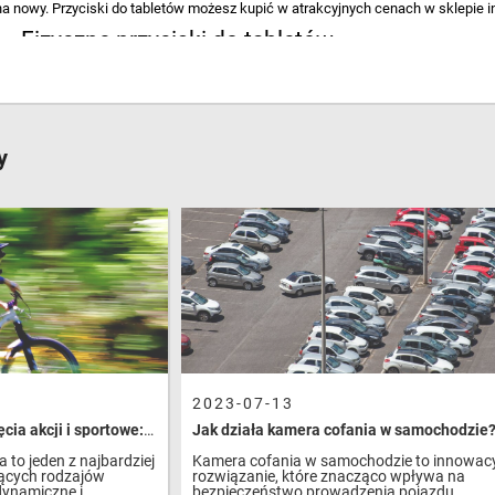
a nowy. Przyciski do tabletów możesz kupić w atrakcyjnych cenach w sklepie 
 Fizyczne przyciski do tabletów
ałe przyciski do tabletów, należy wybrać w oparciu o posiadany model tabletu. 
wał dokładnie do tego tabletu, który posiadasz. Zwróć też uwagę na kolor. D
amym nie każdy przycisk Home będzie pasował.
y
klep internetowy Krzymark
przyciski dedykowane do tabletów, stanowią ofertę przeznaczoną dla klientów ind
zyczne przyciski do tabletów, w tym przycisk Home, prezentuje nowe przyciski 
ontaż jest łatwy, a przycisk Home działa lekko i sprawnie. Sprawdź ofertę sklep
2023-07-13
Jak zrobić doskonałe zdjęcia akcji i sportowe: 5 kluczowych akcesoriów, które Ci w tym pomogą
Jak działa kamera cofania w samochodzie
a to jeden z najbardziej
Kamera cofania w samochodzie to innowac
ących rodzajów
rozwiązanie, które znacząco wpływa na
dynamiczne i
bezpieczeństwo prowadzenia pojazdu,