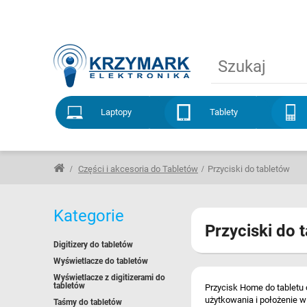
Laptopy
Tablety
Części i akcesoria do Tabletów
Przyciski do tabletów
Kategorie
Przyciski do 
Digitizery do tabletów
Wyświetlacze do tabletów
Wyświetlacze z digitizerami do
tabletów
Przycisk Home do tabletu 
użytkowania i położenie 
Taśmy do tabletów