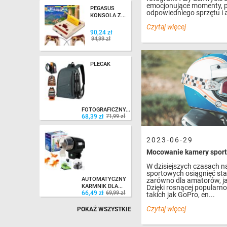
emocjonujące momenty, p
PEGASUS
odpowiedniego sprzętu i a
KONSOLA Z...
Czytaj więcej
90,24 zł
90,24 zł
94,99 zł
94,99 zł
PLECAK
68,39 zł
71,99 zł
FOTOGRAFICZNY...
68,39 zł
71,99 zł
2023-06-29
Mocowanie kamery sport
66,49 zł
69,99 zł
W dzisiejszych czasach 
sportowych osiągnięć sta
AUTOMATYCZNY
zarówno dla amatorów, jak
KARMNIK DLA...
Dzięki rosnącej popularn
66,49 zł
69,99 zł
takich jak GoPro, en...
Czytaj więcej
POKAŻ WSZYSTKIE