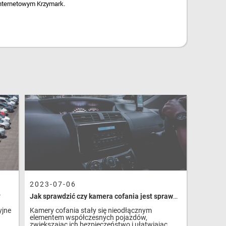
internetowym Krzymark.
Sprawdź w opisie kompatybilność i upewnij się, że dany
any model tabletu może występować w kilku wersjach
ywidualnych i firm, które zajmują się naprawą tabletów.
z gwarancją. Zobacz przyciski do tabletów wyposażone w taśmę
u internetowego Krzymark.
2023-07-06
?
Jak sprawdzić czy kamera cofania jest sprawna?
yjne
Kamery cofania stały się nieodłącznym
elementem współczesnych pojazdów,
zwiększając ich bezpieczeństwo i ułatwiając