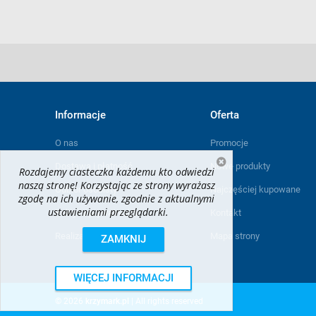
Informacje
Oferta
O nas
Promocje
Dostawa i płatność
Nowe produkty
Rozdajemy ciasteczka każdemu kto odwiedzi
naszą stronę! Korzystając ze strony wyrażasz
Odbiór osobisty
Najczęściej kupowane
zgodę na ich używanie, zgodnie z aktualnymi
ustawieniami przeglądarki.
Polityka prywatności
Kontakt
Realizacja projektu
Mapa strony
ZAMKNIJ
WIĘCEJ INFORMACJI
© 2026
krzymark.pl
| All rights reserved