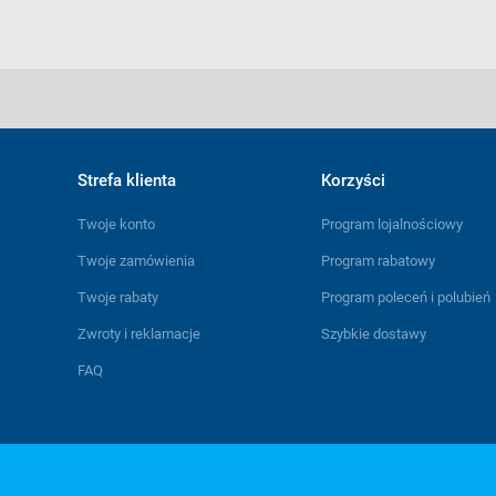
Strefa klienta
Korzyści
Twoje konto
Program lojalnościowy
Twoje zamówienia
Program rabatowy
Twoje rabaty
Program poleceń i polubień
Zwroty i reklamacje
Szybkie dostawy
FAQ