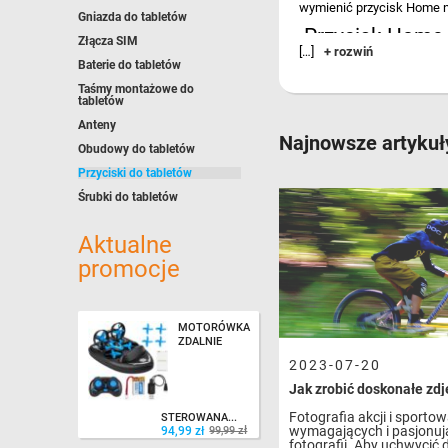
wymienić przycisk Home n
Gniazda do tabletów
Przycisk Home –
Złącza SIM
[…]
+ rozwiń
Baterie do tabletów
Przycisk Home oraz pozost
Taśmy montażowe do
przycisk Home będzie paso
tabletów
kolorystycznych, a tym s
Anteny
Najnowsze artykuł
Przycisk Home – S
Obudowy do tabletów
Przycisk Home i fizyczne 
Przyciski do tabletów
Oferta, która obejmuje fi
Śrubki do tabletów
oraz klej, dzięki którym m
....
Aktualne
promocje
MOTORÓWKA
ZDALNIE
2023-07-20
94,99 zł
99,99 zł
Fotografia akcji i sportow
STEROWANA...
wymagających i pasjonuj
94,99 zł
99,99 zł
fotografii. Aby uchwycić 