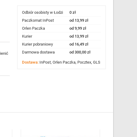
Odbiór osobisty w Łodzi
0 zł
Paczkomat InPost
od 13,99 zł
Orlen Paczka
od 9,99 zł
Kurier
od 13,99 zł
Kurier pobraniowy
od 16,49 zł
Darmowa dostawa
od 300,00 zł
ienić
Dostawa:
InPost, Orlen Paczka, Pocztex, GLS