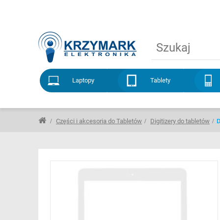
Laptopy
Tablety
Części i akcesoria do Tabletów
Digitizery do tabletów
D