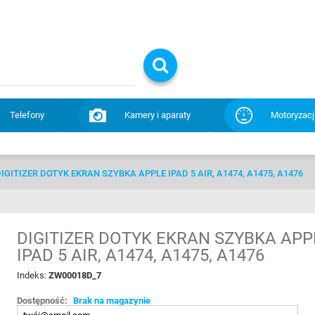
Telefony
Kamery i aparaty
Motoryzacj
IGITIZER DOTYK EKRAN SZYBKA APPLE IPAD 5 AIR, A1474, A1475, A1476
DIGITIZER DOTYK EKRAN SZYBKA APP
IPAD 5 AIR, A1474, A1475, A1476
Indeks:
ZW00018D_7
Dostępność:
Brak na magazynie