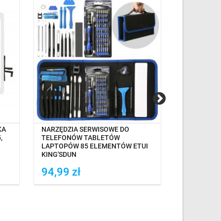
NA MAGAZYNIE
KA
NARZĘDZIA SERWISOWE DO
NARZĘDZIA
,
TELEFONÓW TABLETÓW
TELEFONÓ
LAPTOPÓW 85 ELEMENTÓW ETUI
KING'SDUN
KING'SDUN
SERWISOW
94,99 zł
45,00 z
Dodaj do porówania
Dodaj do