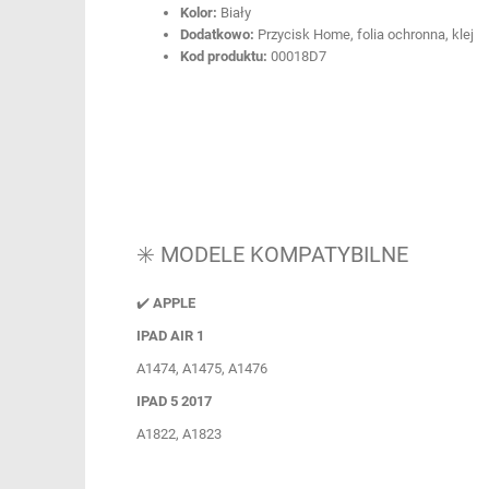
Kolor:
Biały
Dodatkowo:
Przycisk Home, folia ochronna, klej
Kod produktu:
00018D7
✳️ MODELE KOMPATYBILNE
✔️
APPLE
IPAD AIR 1
A1474, A1475, A1476
IPAD 5 2017
A1822, A1823