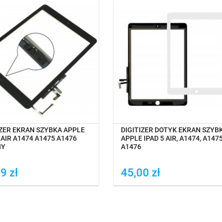
CZEKIWANIE NA DOSTAWĘ
OCZEKIWANIE NA DOSTAWĘ
IZER EKRAN SZYBKA APPLE
DIGITIZER DOTYK EKRAN SZYB
 AIR A1474 A1475 A1476
APPLE IPAD 5 AIR, A1474, A1475
NY
A1476
9 zł
45,00 zł
daj do porówania
Dodaj do porówania