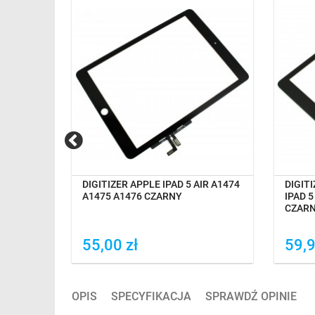
OCZEKIWANIE NA DOSTAWĘ
O
A1474
DIGITIZER APPLE IPAD 5 AIR A1474
DIGIT
91 5GEN
A1475 A1476 CZARNY
IPAD 5
CZAR
55,00 zł
59,9
Dodaj do porówania
Do
OPIS
SPECYFIKACJA
SPRAWDŹ OPINIE