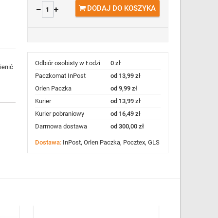
DODAJ DO KOSZYKA
Odbiór osobisty w Łodzi
0 zł
ienić
Paczkomat InPost
od 13,99 zł
Orlen Paczka
od 9,99 zł
Kurier
od 13,99 zł
Kurier pobraniowy
od 16,49 zł
Darmowa dostawa
od 300,00 zł
Dostawa:
InPost, Orlen Paczka, Pocztex, GLS