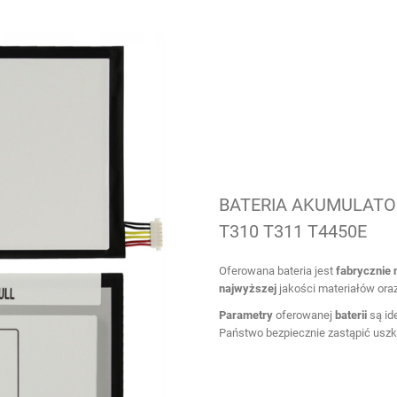
BATERIA AKUMULATO
T310 T311 T4450E
Oferowana bateria jest
fabrycznie
najwyższej
jakości materiałów ora
Parametry
oferowanej
baterii
są id
Państwo bezpiecznie zastąpić uszk