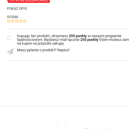
OSTATNIE EGZEMPLARZE!
POKAŻ OPIS
OCENA
Kupując ten produkt, otrzymasz
255 punkty
w naszym programie
lojalnościowym. Będziesz miał łącznie
255 punkty
które możesz zam
na kupon na przyszłe zakupy.
Masz pytanie o produkt? Napisz!