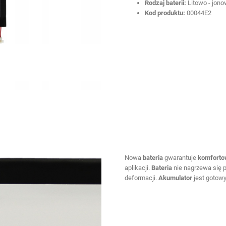
Rodzaj baterii:
Litowo - jon
Kod produktu:
00044E2
Nowa
bateria
gwarantuje
komfort
aplikacji.
Bateria
nie nagrzewa się 
deformacji.
Akumulator
jest gotow