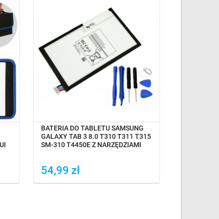
OCZEKIWANIE NA DOSTAWĘ
BATERIA DO TABLETU SAMSUNG
ZESTAW OT
GALAXY TAB 3 8.0 T310 T311 T315
TELEFONÓ
UI
SM-310 T4450E Z NARZĘDZIAMI
LAPTOPÓW
54,99 zł
45,00 z
Dodaj do porówania
Dodaj do