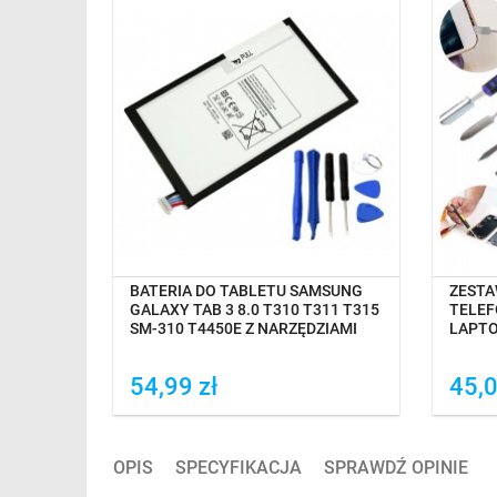
OCZEKIWANIE NA DOSTAWĘ
O
BATERIA DO TABLETU SAMSUNG
ZESTA
GALAXY TAB 3 8.0 T310 T311 T315
TELE
W ETUI
SM-310 T4450E Z NARZĘDZIAMI
LAPT
54,99 zł
45,0
Dodaj do porówania
Do
OPIS
SPECYFIKACJA
SPRAWDŹ OPINIE