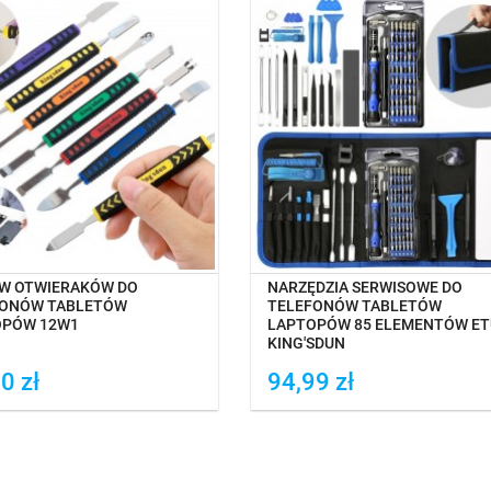
NA MAGAZYNIE
NA MAGAZYNIE
W OTWIERAKÓW DO
NARZĘDZIA SERWISOWE DO
FONÓW TABLETÓW
TELEFONÓW TABLETÓW
OPÓW 12W1
LAPTOPÓW 85 ELEMENTÓW ET
KING'SDUN
0 zł
94,99 zł
daj do porówania
Dodaj do porówania