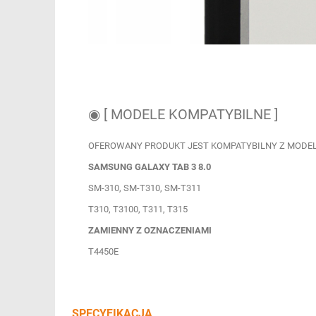
◉ [ MODELE KOMPATYBILNE ]
OFEROWANY PRODUKT JEST KOMPATYBILNY Z MODEL
SAMSUNG GALAXY T
AB 3 8.0
SM-310, SM-T310, SM-T311
T310, T3100, T311, T315
ZAMIENNY Z OZNACZENIAMI
T4450E
SPECYFIKACJA