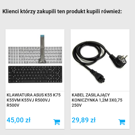
Klienci którzy zakupili ten produkt kupili również:
KLAWIATURA ASUS K55 K75
KABEL ZASILAJĄCY
K55VM K55VJ R500VJ
KONICZYNKA 1,2M 3X0,75
R500V
250V
45,00 zł
29,89 zł