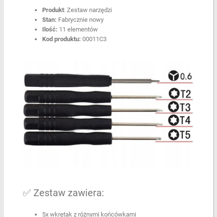
Produkt
: Zestaw narzędzi
Stan:
Fabrycznie nowy
Ilość:
11 elementów
Kod produktu:
00011C3
✅ Zestaw zawiera:
5x wkrętak z różnymi końcówkami