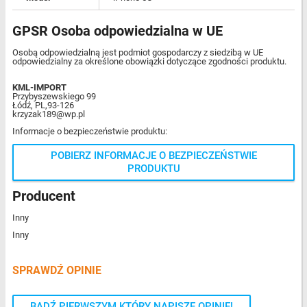
GPSR Osoba odpowiedzialna w UE
Osobą odpowiedzialną jest podmiot gospodarczy z siedzibą w UE
odpowiedzialny za określone obowiązki dotyczące zgodności produktu.
KML-IMPORT
Przybyszewskiego 99
Łódź, PL,93-126
krzyzak189@wp.pl
Informacje o bezpieczeństwie produktu:
POBIERZ INFORMACJE O BEZPIECZEŃSTWIE
PRODUKTU
Producent
Inny
Inny
SPRAWDŹ OPINIE
BĄDŹ PIERWSZYM KTÓRY NAPISZE OPINIĘ!