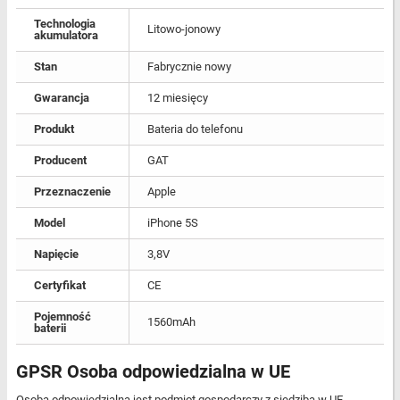
Technologia
Litowo-jonowy
akumulatora
Stan
Fabrycznie nowy
Gwarancja
12 miesięcy
Produkt
Bateria do telefonu
Producent
GAT
Przeznaczenie
Apple
Model
iPhone 5S
Napięcie
3,8V
Certyfikat
CE
Pojemność
1560mAh
baterii
GPSR Osoba odpowiedzialna w UE
Osobą odpowiedzialną jest podmiot gospodarczy z siedzibą w UE