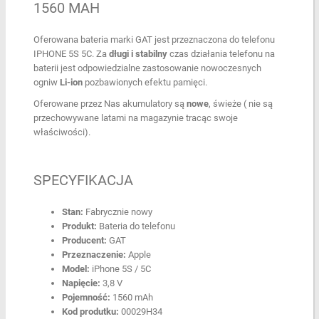
1560 MAH
Oferowana bateria marki GAT jest przeznaczona do telefonu
IPHONE 5S 5C. Za
długi i stabilny
czas działania telefonu na
baterii jest odpowiedzialne zastosowanie nowoczesnych
ogniw
Li-ion
pozbawionych efektu pamięci.
Oferowane przez Nas akumulatory są
nowe
, świeże ( nie są
przechowywane latami na magazynie tracąc swoje
właściwości).
SPECYFIKACJA
Stan:
Fabrycznie nowy
Produkt:
Bateria do telefonu
Producent:
GAT
Przeznaczenie:
Apple
Model:
iPhone 5S / 5C
Napięcie:
3,8 V
Pojemność:
1560 mAh
Kod produtku:
00029H34