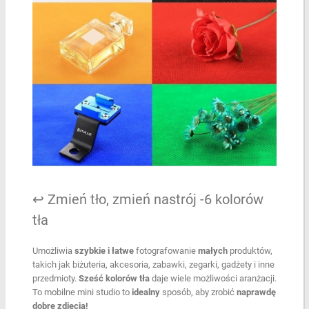
↩️ Zmień tło, zmień nastrój -6 kolorów
tła
Umożliwia
szybkie i łatwe
fotografowanie
małych
produktów,
takich jak biżuteria, akcesoria, zabawki, zegarki, gadżety i inne
przedmioty.
Sześć kolorów tła
daje wiele możliwości aranżacji.
To mobilne mini studio to
idealny
sposób, aby zrobić
naprawdę
dobre zdjęcia!