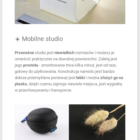
☀️ Mobilne studio
Przenośne
studio jest
niewielkich
rozmiarów i możesz je
umieścić praktycznie na dowolnej powierzchni. Zaletą jest
jego
prostota
- zmontowanie trwa kilka minut, jest od razu
gotowy do użytkowania. Konstrukcja namiotu jest bardzo
dobrze przemyślana ponieważ jest
lekki
i można
złożyć go na
płasko
, dzięki czemu zajmuje niewiele miejsca, jest wygodny
w przechowywaniu i transporcie.