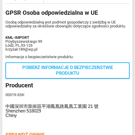
GPSR Osoba odpowiedzialna w UE
Osobą odpowiedzialną jest podmiot gospodarczy z siedzibą w UE
odpowiedzialny za określone obowiązki dotyczące zgodności produktu.
KML-IMPORT
Przybyszewskiego 99
Łódź, PL,93-126
krzyzak189@wp.pl
Informacje o bezpieczeństwie produktu:
POBIERZ INFORMACJE O BEZPIECZEŃSTWIE
PRODUKTU
Producent
00019-SSK
中國深圳市龍崗區平湖鳳凰路鳳凰工業園 21 號
Shenzhen 518029
Chiny
SPRAWDŹ OPINIE