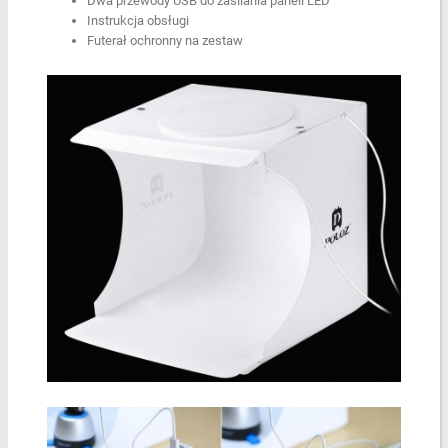
Dwa przewody USB do zasilania paneli LED
Instrukcja obsługi
Futerał ochronny na zestaw