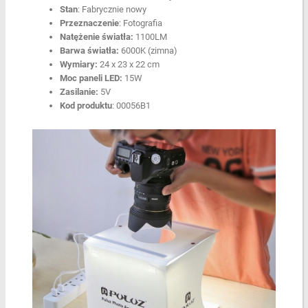
Stan
: Fabrycznie nowy
Przeznaczenie
: Fotografia
Natężenie światła:
1100LM
Barwa światła:
6000K (zimna)
Wymiary:
24 x 23 x 22 cm
Moc paneli LED:
15W
Zasilanie:
5V
Kod produktu
: 00056B1