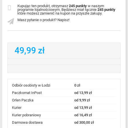
Kupując ten produkt, otrzymasz
245 punkty
w naszym
programie lojalnościowym. Będziesz miał łącznie
245 punkty
które możesz zamienić na kupon na przyszłe zakupy.
Masz pytanie o produkt? Napisz!
49,99 zł
Odbiór osobisty w Łodzi
0 zł
Paczkomat InPost
od 13,99 zł
Orlen Paczka
od 9,99 zł
Kurier
od 13,99 zł
Kurier pobraniowy
od 16,49 zł
Darmowa dostawa
od 300,00 zł