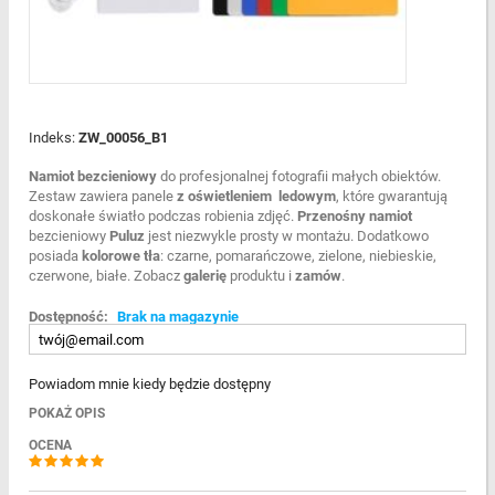
Indeks:
ZW_00056_B1
Namiot bezcieniowy
do profesjonalnej fotografii małych obiektów.
Zestaw zawiera panele
z oświetleniem
ledowym
, które gwarantują
doskonałe światło podczas robienia zdjęć.
Przenośny namiot
bezcieniowy
Puluz
jest niezwykle prosty w montażu. Dodatkowo
posiada
kolorowe tła
: czarne, pomarańczowe, zielone, niebieskie,
czerwone, białe. Zobacz
galerię
produktu i
zamów
.
Dostępność:
Brak na magazynie
Powiadom mnie kiedy będzie dostępny
POKAŻ OPIS
OCENA