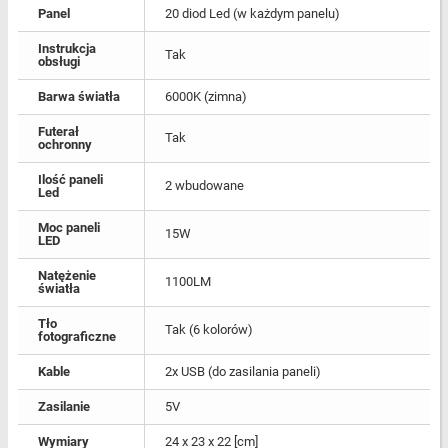
Panel
20 diod Led (w każdym panelu)
Instrukcja
Tak
obsługi
Barwa światła
6000K (zimna)
Futerał
Tak
ochronny
Ilość paneli
2 wbudowane
Led
Moc paneli
15W
LED
Natężenie
1100LM
światła
Tło
Tak (6 kolorów)
fotograficzne
Kable
2x USB (do zasilania paneli)
Zasilanie
5V
Wymiary
24 x 23 x 22 [cm]