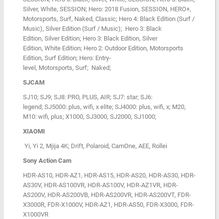
Silver, White, SESSION; Hero: 2018 Fusion, SESSION, HERO+,
Motorsports, Surf, Naked, Classic; Hero 4: Black Edition (Surf /
Music), Silver Edition (Surf / Music); Hero 3: Black
Edition, Silver Edition; Hero 3: Black Edition, Silver
Edition, White Edition; Hero 2: Outdoor Edition, Motorsports
Edition, Surf Edition; Hero: Entry-
level, Motorsports, Surf; Naked;
SJCAM
SJ10; SJ9; SJ8: PRO, PLUS, AIR; SJ7: star; SJ6:
legend; SJ5000: plus, wifi, x elite; SJ4000: plus, wifi, x; M20,
M10: wifi, plus; X1000, SJ3000, SJ2000, SJ1000;
XIAOMI
Yi, Yi 2, Mjija 4K; Drift, Polaroid, CamOne, AEE, Rollei
Sony Action Cam
HDR-AS10, HDR-AZ1, HDR-AS15, HDR-AS20, HDR-AS30, HDR-
AS30V, HDR-AS100VR, HDR-AS100V, HDR-AZ1VR, HDR-
AS200V, HDR-AS200VB, HDR-AS200VR, HDR-AS200VT, FDR-
X3000R, FDR-X1000V, HDR-AZ1, HDR-AS50, FDR-X3000, FDR-
X1000VR