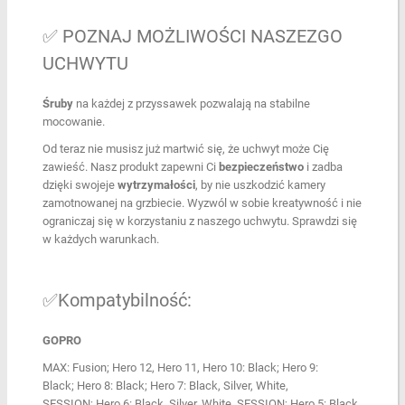
✅ POZNAJ MOŻLIWOŚCI NASZEZGO
UCHWYTU
Śruby
na każdej z przyssawek pozwalają na stabilne
mocowanie.
Od teraz nie musisz już martwić się, że uchwyt może Cię
zawieść. Nasz produkt zapewni Ci
bezpieczeństwo
i zadba
dzięki swojeje
wytrzymałości
, by nie uszkodzić kamery
zamotnowanej na grzbiecie. Wyzwól w sobie kreatywność i nie
ograniczaj się w korzystaniu z naszego uchwytu. Sprawdzi się
w każdych warunkach.
✅Kompatybilność:
GOPRO
MAX: Fusion; Hero 12, Hero 11, Hero 10: Black; Hero 9:
Black; Hero 8: Black; Hero 7: Black, Silver, White,
SESSION; Hero 6: Black, Silver, White, SESSION; Hero 5: Black,