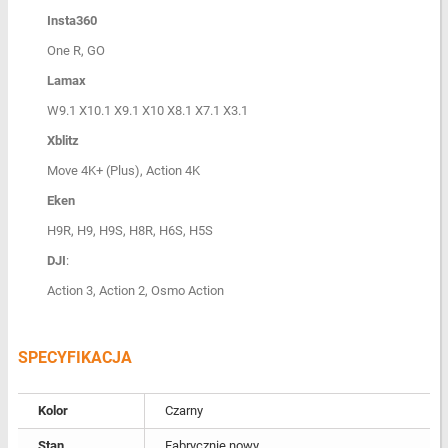
Insta360
One R, GO
Lamax
W9.1 X10.1 X9.1 X10 X8.1 X7.1 X3.1
Xblitz
Move 4K+ (Plus), Action 4K
Eken
H9R, H9, H9S, H8R, H6S, H5S
DJI
:
Action 3, Action 2, Osmo Action
SPECYFIKACJA
Kolor
Czarny
Stan
Fabrycznie nowy