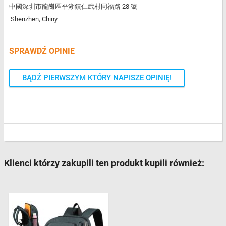
中國深圳市龍崗區平湖鎮仁武村同福路 28 號
Shenzhen, Chiny
SPRAWDŹ OPINIE
BĄDŹ PIERWSZYM KTÓRY NAPISZE OPINIĘ!
Klienci którzy zakupili ten produkt kupili również: