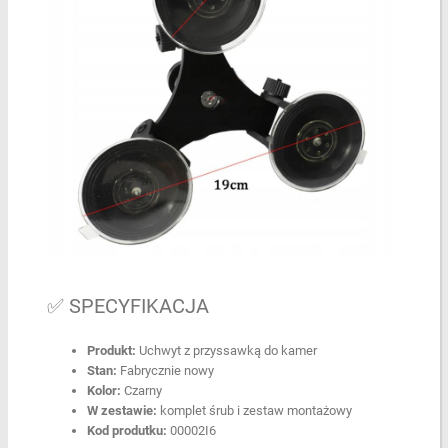
✅ SPECYFIKACJA
Produkt:
Uchwyt z przyssawką do kamer
Stan:
Fabrycznie nowy
Kolor:
Czarny
W zestawie:
komplet śrub i zestaw montażowy
Kod produtku:
00002I6