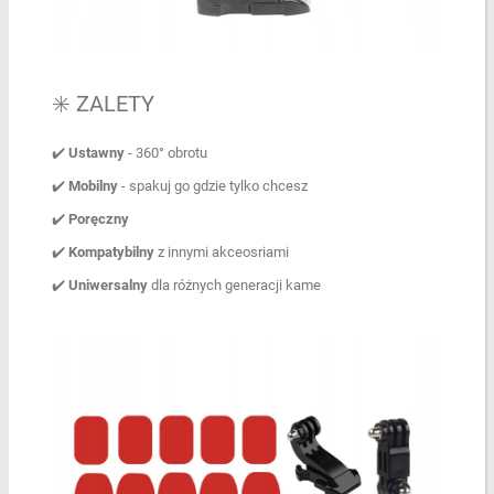
✳️ ZALETY
✔️
Ustawny
- 360° obrotu
✔️
Mobilny
- spakuj go gdzie tylko chcesz
✔️
Poręczny
✔️
Kompatybilny
z innymi akceosriami
✔️
Uniwersalny
dla różnych generacji kame