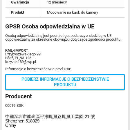
Gwarancja
12 miesięcy
Produkt
Mocowanie na kask do kamery
GPSR Osoba odpowiedzialna w UE
Osobą odpowiedzialną jest podmiot gospodarczy z siedzibą w UE
odpowiedzialny za określone obowiązki dotyczące zgodności produktu.
KML-IMPORT
Przybyszewskiego 99
Łódź, PL,93-126
krzyzak189@wp.pl
Informacje o bezpieczeństwie produktu:
POBIERZ INFORMACJE O BEZPIECZEŃSTWIE
PRODUKTU
Producent
00019-SSK
中國深圳市龍崗區平湖鳳凰路鳳凰工業園 21 號
Shenzhen 518029
Chiny