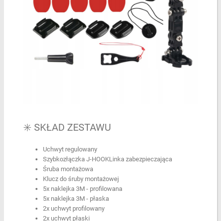
✳️ SKŁAD ZESTAWU
Uchwyt regulowany
Szybkozłączka J-HOOKLinka zabezpieczająca
Śruba montażowa
Klucz do śruby montażowej
5x naklejka 3M - profilowana
5x naklejka 3M - płaska
2x uchwyt profilowany
2x uchwyt płaski