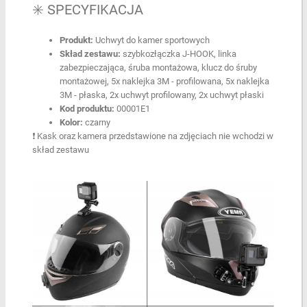
✳️ SPECYFIKACJA
Produkt:
Uchwyt do kamer sportowych
Skład zestawu:
szybkozłączka J-HOOK, linka
zabezpieczająca, śruba montażowa, klucz do śruby
montażowej, 5x naklejka 3M - profilowana, 5x naklejka
3M - płaska, 2x uchwyt profilowany, 2x uchwyt płaski
Kod produktu:
00001E1
Kolor:
czarny
❗ Kask oraz kamera przedstawione na zdjęciach nie wchodzi w
skład zestawu