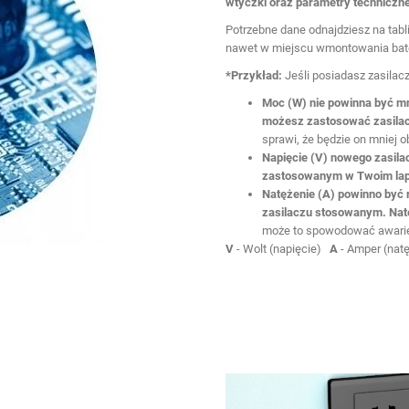
wtyczki oraz parametry techniczne
Potrzebne dane odnajdziesz na tabl
nawet w miejscu wmontowania bate
*Przykład:
Jeśli posiadasz zasila
Moc (W)
nie powinna być mn
możesz zastosować zasila
sprawi, że będzie on mniej o
Napięcie (V) nowego zasila
zastosowanym w Twoim lap
Natężenie (A) powinno być
zasilaczu stosowanym. Nat
może to spowodować awari
V
- Wolt (napięcie)
A
- Amper (nat