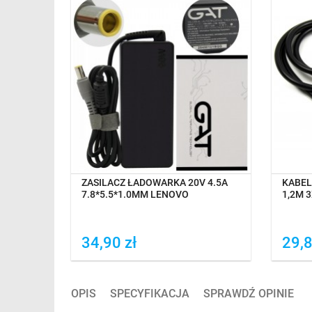
TAWĘ
OCZEKIWANIE NA DOSTAWĘ
V 4.5A
ZASILACZ ŁADOWARKA 20V 4.5A
KABEL
NOVO
7.8*5.5*1.0MM LENOVO
1,2M 3
CYM
34,90 zł
29,8
Dodaj do porówania
Do
OPIS
SPECYFIKACJA
SPRAWDŹ OPINIE