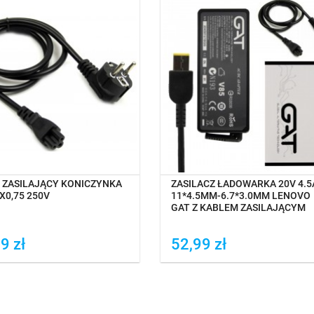
NA MAGAZYNIE
OCZEKIWANIE NA DOSTAWĘ
 ZASILAJĄCY KONICZYNKA
ZASILACZ ŁADOWARKA 20V 4.5
X0,75 250V
11*4.5MM-6.7*3.0MM LENOVO
GAT Z KABLEM ZASILAJĄCYM
9 zł
52,99 zł
daj do porówania
Dodaj do porówania