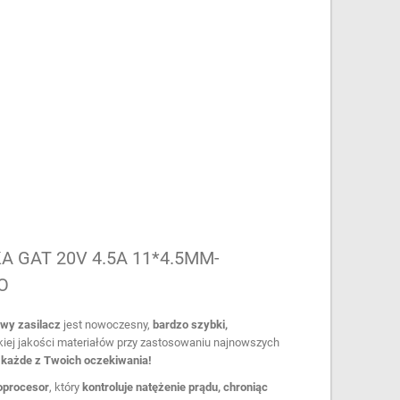
 GAT 20V 4.5A 11*4.5MM-
O
owy zasilacz
jest nowoczesny,
bardzo szybki,
iej jakości materiałów przy zastosowaniu najnowszych
ć każde z Twoich oczekiwania!
oprocesor
, który
kontroluje natężenie prądu, chroniąc