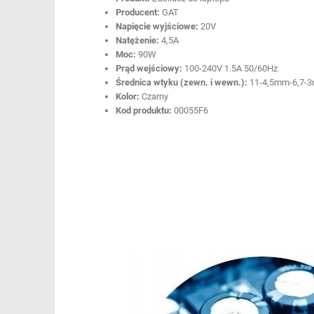
Producent:
GAT
Napięcie wyjściowe:
20V
Natężenie:
4,5A
Moc:
90W
Prąd wejściowy:
100-240V 1.5A 50/60Hz
Średnica wtyku (zewn. i wewn.):
11-4,5mm-6,7-
Kolor:
Czarny
Kod produktu:
00055F6