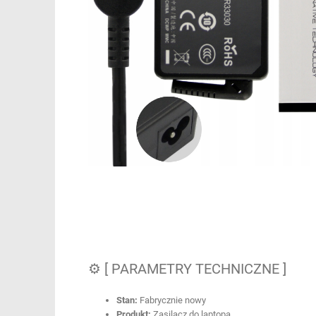
⚙ [ PARAMETRY TECHNICZNE ]
Stan:
Fabrycznie nowy
Produkt:
Zasilacz do laptopa