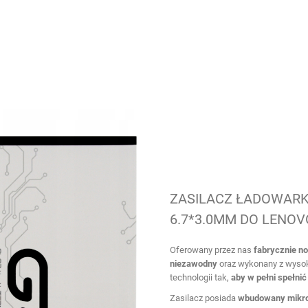
ZASILACZ ŁADOWARKA
6.7*3.0MM DO LENOV
Oferowany przez nas
fabrycznie n
niezawodny
oraz wykonany z wysok
technologii tak,
aby w pełni spełni
Zasilacz posiada
wbudowany mikr