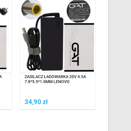
OCZEKIWANIE NA DOSTAWĘ
A
ZASILACZ ŁADOWARKA 20V 4.5A
KABEL ZAS
7.8*5.5*1.0MM LENOVO
1,2M 3X0,7
34,90 zł
29,89 z
Dodaj do porówania
Dodaj do