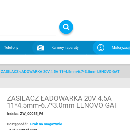
Telefony
Kamery i aparaty
Motoryzacj
ZASILACZ ŁADOWARKA 20V 4.5A 11*4.5mm-6.7*3.0mm LENOVO GAT
ZASILACZ ŁADOWARKA 20V 4.5A
11*4.5mm-6.7*3.0mm LENOVO GAT
Indeks:
ZW_00055_F6
Dostępność:
Brak na magazynie