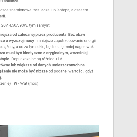
 zasilacza.
iczce znamionowej zasilacza lub laptopa, a czasem
rii.
cz 20V 4.50A 90W, tym samym:
iejsza od zalecanej przez producenta
.
Bez obaw
cze o wyższej mocy
- mniejsze zapotrzebowanie energii
bciążony, a co za tym idzie, będzie się mniej nagrzewał.
cza musi być identyczne z oryginalnym, wcześniej
topie.
Dopuszczalne są różnice ±1V.
 równe lub większe od danych umieszczonych na
ężenie nie może być niższe
od podanej wartości, gdyż
ę.
ężenie)
W
- Wat (moc)