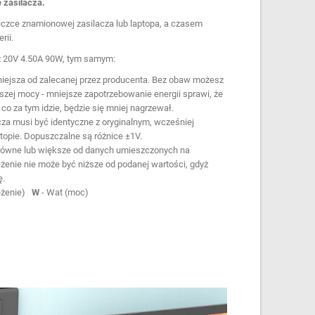
 zasilacza.
iczce znamionowej zasilacza lub laptopa, a czasem
rii.
cz 20V 4.50A 90W, tym samym:
iejsza od zalecanej przez producenta. Bez obaw możesz
zej mocy - mniejsze zapotrzebowanie energii sprawi, że
 co za tym idzie, będzie się mniej nagrzewał.
za musi być identyczne z oryginalnym, wcześniej
pie. Dopuszczalne są różnice ±1V.
równe lub większe od danych umieszczonych na
enie nie może być niższe od podanej wartości, gdyż
ę.
ężenie)
W
- Wat (moc)