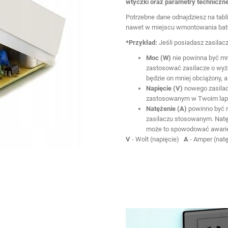
wtyczki oraz parametry techniczne
Potrzebne dane odnajdziesz na tabl
nawet w miejscu wmontowania bate
*Przykład:
Jeśli posiadasz zasila
Moc (W)
nie powinna być mn
zastosować zasilacze o wyżs
będzie on mniej obciążony, a
Napięcie (V)
nowego zasilac
zastosowanym w Twoim lapto
Natężenie (A)
powinno być 
zasilaczu stosowanym. Natęż
może to spowodować awari
V
- Wolt (napięcie)
A
- Amper (nat