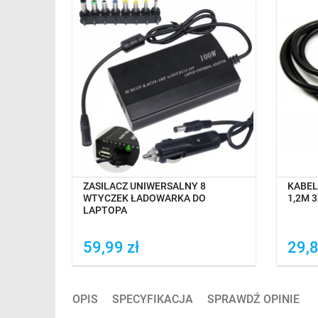
TAWĘ
NA MAGAZYNIE
ENOVO
ZASILACZ UNIWERSALNY 8
KABEL
 65W
WTYCZEK ŁADOWARKA DO
1,2M 3
LAPTOPA
59,99 zł
29,8
Dodaj do porówania
Do
OPIS
SPECYFIKACJA
SPRAWDŹ OPINIE