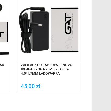
OCZEKIWANIE NA DOSTAWĘ
PAD
ZASILACZ DO LAPTOPA LENOVO
ZASILACZ 
IDEAPAD YOGA 20V 3.25A 65W
WTYCZEK 
4.0*1.7MM ŁADOWARKA
LAPTOPA
45,00 zł
59,99 z
Dodaj do porówania
Dodaj do