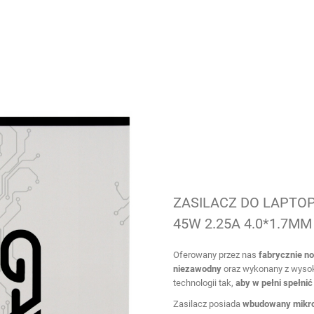
ZASILACZ DO LAPTO
45W 2.25A 4.0*1.7M
Oferowany przez nas
fabrycznie no
niezawodny
oraz wykonany z wysok
technologii tak,
aby w pełni spełni
Zasilacz posiada
wbudowany mikro