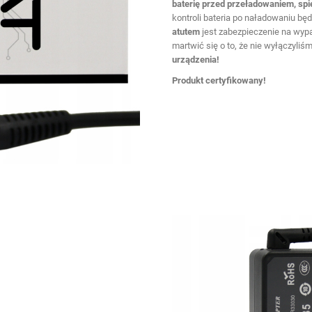
baterię przed przeładowaniem, spi
kontroli bateria po naładowaniu bę
atutem
jest zabezpieczenie na wypa
martwić się o to, że nie wyłączyliśmy
urządzenia!
Produkt certyfikowany!