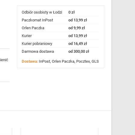
Odbiór osobisty w Łodzi
0 zł
Paczkomat InPost
od 13,99 zł
Orlen Paczka
od 9,99 zł
Kurier
od 13,99 zł
Kurier pobraniowy
od 16,49 zł
Darmowa dostawa
od 300,00 zł
ienić
Dostawa:
InPost, Orlen Paczka, Pocztex, GLS