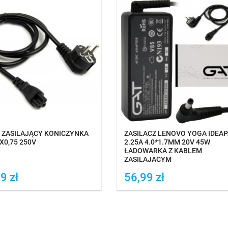
NA MAGAZYNIE
OCZEKIWANIE NA DOSTAWĘ
 ZASILAJĄCY KONICZYNKA
ZASILACZ LENOVO YOGA IDEA
X0,75 250V
2.25A 4.0*1.7MM 20V 45W
ŁADOWARKA Z KABLEM
ZASILAJĄCYM
9 zł
56,99 zł
daj do porówania
Dodaj do porówania