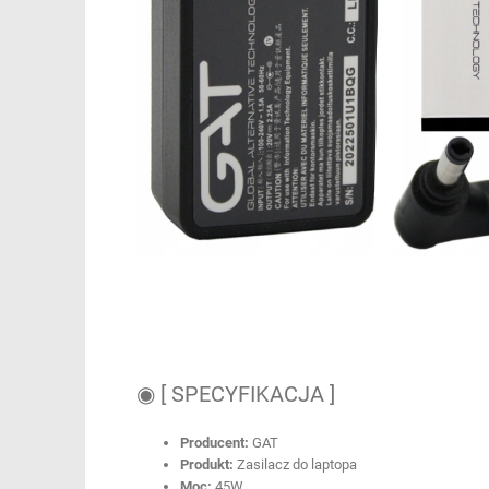
◉ [ SPECYFIKACJA ]
Producent:
GAT
Produkt:
Zasilacz do laptopa
Moc:
45W