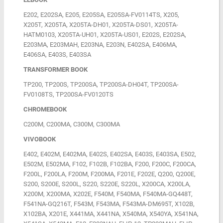
E202, E202SA, E205, E205SA, E205SA-FV0114TS, X205,
X205T, X205TA, X205TA-DH01, X205TA-DS01, X205TA-
HATM0103, X205TA-UH01, X205TA-US01, E202S, E202SA,
E203MA, E203MAH, E203NA, E203N, E402SA, E406MA,
E406SA, E403S, E403SA
TRANSFORMER BOOK
TP200, TP200S, TP200SA, TP200SA-DH04T, TP200SA-
FV0108TS, TP200SA-FV0120TS
CHROMEBOOK
C200M, C200MA, C300M, C300MA
VIVOBOOK
E402, E402M, E402MA, E402S, E402SA, E403S, E403SA, E502,
E502M, E502MA, F102, F102B, F102BA, F200, F200C, F200CA,
F200L, F200LA, F200M, F200MA, F201E, F202E, Q200, Q200E,
S200, S200E, S200L, S220, S220E, S220L, X200CA, X200LA,
X200M, X200MA, X202E, F540M, F540MA, F540MA-GQ448T,
F541NA-GQ216T, F543M, F543MA, F543MA-DM695T, X102B,
X102BA, X201E, X441MA, X441NA, X540MA, X540YA, X541NA,