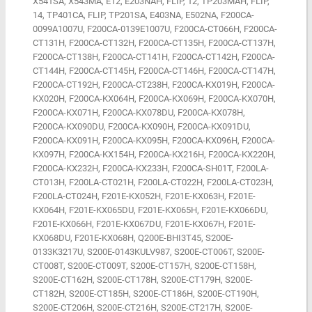
X541SA, X543MA, E12, E203NAH, FLIP, 12, TP203MAH, FLIP,
14, TP401CA, FLIP, TP201SA, E403NA, E502NA, F200CA-
0099A1007U, F200CA-0139E1007U, F200CA-CT066H, F200CA-
CT131H, F200CA-CT132H, F200CA-CT135H, F200CA-CT137H,
F200CA-CT138H, F200CA-CT141H, F200CA-CT142H, F200CA-
CT144H, F200CA-CT145H, F200CA-CT146H, F200CA-CT147H,
F200CA-CT192H, F200CA-CT238H, F200CA-KX019H, F200CA-
KX020H, F200CA-KX064H, F200CA-KX069H, F200CA-KX070H,
F200CA-KX071H, F200CA-KX078DU, F200CA-KX078H,
F200CA-KX090DU, F200CA-KX090H, F200CA-KX091DU,
F200CA-KX091H, F200CA-KX095H, F200CA-KX096H, F200CA-
KX097H, F200CA-KX154H, F200CA-KX216H, F200CA-KX220H,
F200CA-KX232H, F200CA-KX233H, F200CA-SH01T, F200LA-
CT013H, F200LA-CT021H, F200LA-CT022H, F200LA-CT023H,
F200LA-CT024H, F201E-KX052H, F201E-KX063H, F201E-
KX064H, F201E-KX065DU, F201E-KX065H, F201E-KX066DU,
F201E-KX066H, F201E-KX067DU, F201E-KX067H, F201E-
KX068DU, F201E-KX068H, Q200E-BHI3T45, S200E-
0133K3217U, S200E-0143KULV987, S200E-CT006T, S200E-
CT008T, S200E-CT009T, S200E-CT157H, S200E-CT158H,
S200E-CT162H, S200E-CT178H, S200E-CT179H, S200E-
CT182H, S200E-CT185H, S200E-CT186H, S200E-CT190H,
S200E-CT206H, S200E-CT216H, S200E-CT217H, S200E-