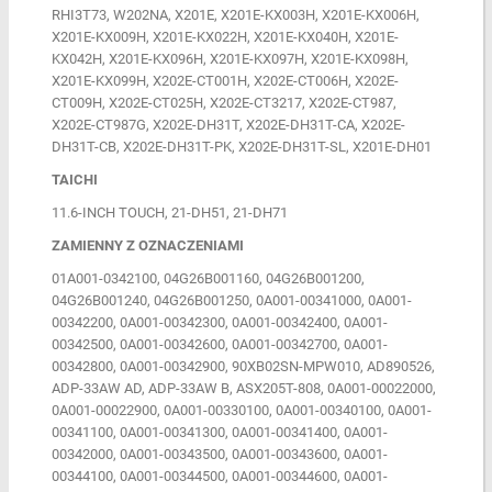
RHI3T73, W202NA, X201E, X201E-KX003H, X201E-KX006H,
X201E-KX009H, X201E-KX022H, X201E-KX040H, X201E-
KX042H, X201E-KX096H, X201E-KX097H, X201E-KX098H,
X201E-KX099H, X202E-CT001H, X202E-CT006H, X202E-
CT009H, X202E-CT025H, X202E-CT3217, X202E-CT987,
X202E-CT987G, X202E-DH31T, X202E-DH31T-CA, X202E-
DH31T-CB, X202E-DH31T-PK, X202E-DH31T-SL, X201E-DH01
TAICHI
11.6-INCH TOUCH, 21-DH51, 21-DH71
ZAMIENNY Z OZNACZENIAMI
01A001-0342100, 04G26B001160, 04G26B001200,
04G26B001240, 04G26B001250, 0A001-00341000, 0A001-
00342200, 0A001-00342300, 0A001-00342400, 0A001-
00342500, 0A001-00342600, 0A001-00342700, 0A001-
00342800, 0A001-00342900, 90XB02SN-MPW010, AD890526,
ADP-33AW AD, ADP-33AW B, ASX205T-808, 0A001-00022000,
0A001-00022900, 0A001-00330100, 0A001-00340100, 0A001-
00341100, 0A001-00341300, 0A001-00341400, 0A001-
00342000, 0A001-00343500, 0A001-00343600, 0A001-
00344100, 0A001-00344500, 0A001-00344600, 0A001-