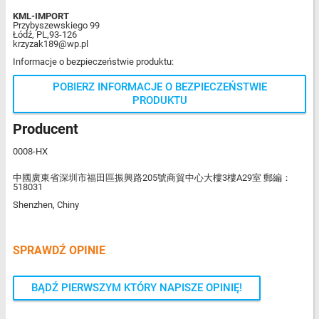
KML-IMPORT
Przybyszewskiego 99
Łódź, PL,93-126
krzyzak189@wp.pl
Informacje o bezpieczeństwie produktu:
POBIERZ INFORMACJE O BEZPIECZEŃSTWIE
PRODUKTU
Producent
0008-HX
中國廣東省深圳市福田區振興路205號商貿中心大樓3樓A29室 郵編：
518031
Shenzhen, Chiny
SPRAWDŹ OPINIE
BĄDŹ PIERWSZYM KTÓRY NAPISZE OPINIĘ!