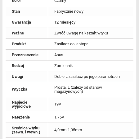
Kolor
Czarny
Stan
Fabrycznie nowy
Gwarancja
12 miesięcy
Ważne
Zwróć uwagę na kształt wtyku
Produkt
Zasilacz do laptopa
Przeznaczenie
Asus
Rodzaj
Zamiennik
Uwagi
Dobierz zasilacz po jego parametrach
Prosta, L (zależy od stanów
Wtyczka
magazynowych)
Napięcie
19V
wyjściowe
Natężenie
1,75A
Średnica wtyku
4,0mm-1,35mm
(zewn. i wewn.)