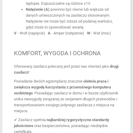
laptopie. Dopuszczalne są różnice ±1V.
Natężenie (A)
powinno być równe lub większe od
danych umieszczonych na zasilaczu stosowanym.
Natężenie nie może być niższe od podanej wartości,
gdyż może to spowodować awarię.
V
- Wolt (napięcie)
A
- Amper (natężenie)
W
- Wat (moc)
KOMFORT, WYGODA I OCHRONA
Oferowany zasilacz polecany jest przez nas również jako
drugi
zasilacz!
Posiadanie dwóch egzemplarzy znacznie
ułatwia pracę i
zwiększa wygodę korzystania z przenośnego komputera
osobistego
. Posiadając zasilacz w domu i w biurze użytkownik
unika niewygody związanej ze zwijaniem długich przewodów i
transportowaniem swojego jedynego zasilacza z miejsca na
miejsce.
✔︎ Zasilacz spełnia
najbardziej rygorystyczne standardy
jakościowe
oraz bezpieczeństwa, posiadając niezbędne
certyfikaty.