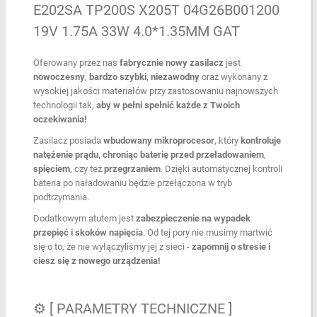
E202SA TP200S X205T 04G26B001200
19V 1.75A 33W 4.0*1.35MM GAT
Oferowany przez nas
fabrycznie nowy zasilacz
jest
nowoczesny
,
bardzo
szybki
,
niezawodny
oraz wykonany z
wysokiej jakości materiałów przy zastosowaniu najnowszych
technologii tak,
aby w pełni spełnić każde z Twoich
oczekiwania!
Zasilacz posiada
wbudowany mikroprocesor
, który
kontroluje
natężenie prądu, chroniąc baterię przed przeładowaniem
,
spięciem
, czy też
przegrzaniem
. Dzięki automatycznej kontroli
bateria po naładowaniu będzie przełączona w tryb
podtrzymania.
Dodatkowym atutem jest
zabezpieczenie
na wypadek
przepięć i skoków napięcia
. Od tej pory nie musimy martwić
się o to, że nie wyłączyliśmy jej z sieci -
zapomnij o stresie i
ciesz się z nowego urządzenia!
⚙ [ PARAMETRY TECHNICZNE ]