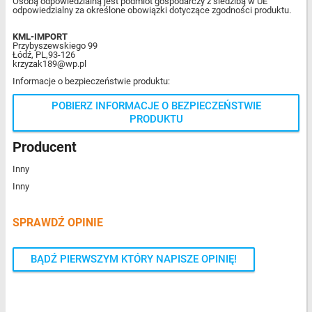
Osobą odpowiedzialną jest podmiot gospodarczy z siedzibą w UE
odpowiedzialny za określone obowiązki dotyczące zgodności produktu.
KML-IMPORT
Przybyszewskiego 99
Łódź, PL,93-126
krzyzak189@wp.pl
Informacje o bezpieczeństwie produktu:
POBIERZ INFORMACJE O BEZPIECZEŃSTWIE
PRODUKTU
Producent
Inny
Inny
SPRAWDŹ OPINIE
BĄDŹ PIERWSZYM KTÓRY NAPISZE OPINIĘ!