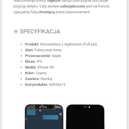
odwzorowuje kolory.
Digitizer
bardzo precyzyjnie odczytuje
pozycję dotyku. Cały zestaw
zabezpieczony
jest na froncie
specjalną folią
chroniącą
przed zarysowaniami.
✳️ SPECYFIKACJA
Produkt:
Wyświetlacz z digitizerem (Full set)
Stan:
Fabrycznie nowy
Przeznaczenie:
Apple
Ekran:
IPS
Model:
iPhone XR
Kolor:
Czarny
Zawiera:
Ramkę
Kod produktu:
00045A13