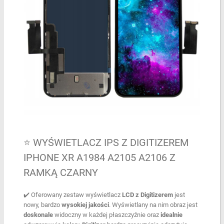
⭐ WYŚWIETLACZ IPS Z DIGITIZEREM
IPHONE XR A1984 A2105 A2106 Z
RAMKĄ CZARNY
✔️ Oferowany zestaw wyświetlacz
LCD z Digitizerem
jest
nowy, bardzo
wysokiej jakości
. Wyświetlany na nim obraz jest
doskonale
widoczny w każdej płaszczyźnie oraz
idealnie