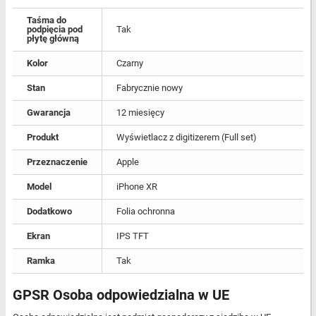
Taśma do
podpięcia pod
Tak
płytę główną
Kolor
Czarny
Stan
Fabrycznie nowy
Gwarancja
12 miesięcy
Produkt
Wyświetlacz z digitizerem (Full set)
Przeznaczenie
Apple
Model
iPhone XR
Dodatkowo
Folia ochronna
Ekran
IPS TFT
Ramka
Tak
GPSR Osoba odpowiedzialna w UE