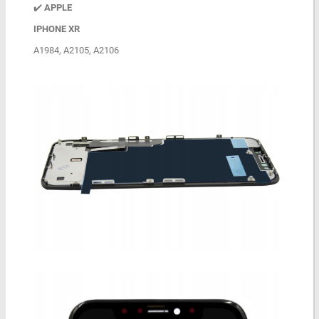
✔️
APPLE
IPHONE XR
A1984, A2105, A2106