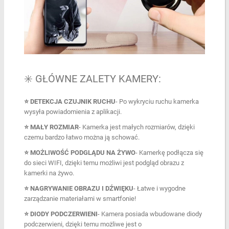
✳️ GŁÓWNE ZALETY KAMERY:
⭐ DETEKCJA CZUJNIK RUCHU
- Po wykryciu ruchu kamerka
wysyła powiadomienia z aplikacji.
⭐ MAŁY ROZMIAR
- Kamerka jest małych rozmiarów, dzięki
czemu bardzo łatwo można ją schować.
⭐ MOŻLIWOŚĆ PODGLĄDU NA ŻYWO
- Kamerkę podłącza się
do sieci WIFI, dzięki temu możliwi jest podgląd obrazu z
kamerki na żywo.
⭐ NAGRYWANIE OBRAZU I DŹWIĘKU
- Łatwe i wygodne
zarządzanie materiałami w smartfonie!
⭐ DIODY PODCZERWIENI
- Kamera posiada wbudowane diody
podczerwieni, dzięki temu możliwe jest o