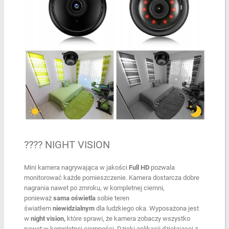
???? NIGHT VISION
Mini kamera nagrywająca w jakości
Full HD
pozwala
monitorować każde pomieszczenie. Kamera dostarcza dobre
nagrania nawet po zmroku, w kompletnej ciemni,
ponieważ
sama oświetla
sobie teren
światłem
niewidzialnym
dla ludzkiego oka. Wyposażona jest
w
night vision,
które sprawi, że kamera zobaczy wszystko
nawet w kompletnej ciemności. Dzięki aplikacji działającej z