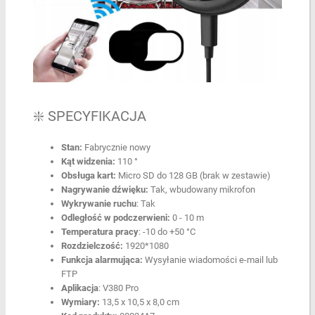
❇️ SPECYFIKACJA
Stan:
Fabrycznie nowy
Kąt widzenia:
110 °
Obsługa kart:
Micro SD do 128 GB (brak w zestawie)
Nagrywanie dźwięku:
Tak, wbudowany mikrofon
Wykrywanie ruchu
: Tak
Odległość w podczerwieni:
0 - 10 m
Temperatura pracy
: -10 do +50 °C
Rozdzielczość:
1920*1080
Funkcja alarmująca:
Wysyłanie wiadomości e-mail lub
FTP
Aplikacja
: V380 Pro
Wymiary:
13,5 x 10,5 x 8,0 cm