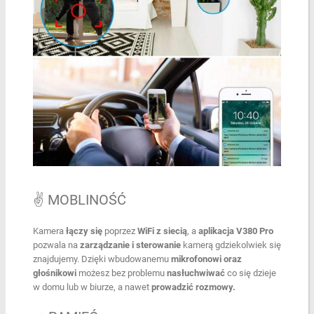
✌️ MOBLINOŚĆ
Kamera
łączy się
poprzez
WiFi z siecią
, a
aplikacja V380 Pro
pozwala na
zarządzanie i sterowanie
kamerą gdziekolwiek się
znajdujemy. Dzięki wbudowanemu
mikrofonowi oraz
głośnikowi
możesz bez problemu
nasłuchwiwać
co się dzieje
w domu lub w biurze, a nawet
prowadzić rozmowy.