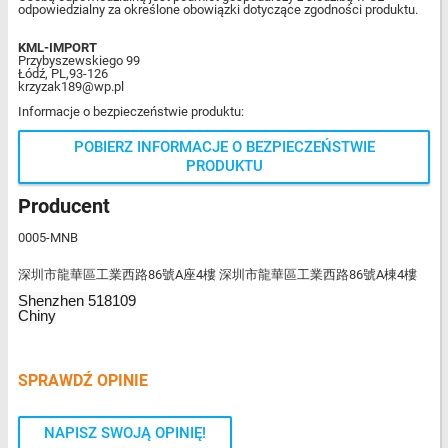
odpowiedzialny za określone obowiązki dotyczące zgodności produktu.
KML-IMPORT
Przybyszewskiego 99
Łódź, PL,93-126
krzyzak189@wp.pl
Informacje o bezpieczeństwie produktu:
POBIERZ INFORMACJE O BEZPIECZEŃSTWIE
PRODUKTU
Producent
0005-MNB
深圳市龍華區工業西路86號A座4樓 深圳市龍華區工業西路86號A棟4樓
Shenzhen 518109
Chiny
SPRAWDŹ OPINIE
NAPISZ SWOJĄ OPINIĘ!