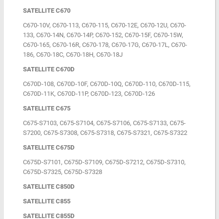
SATELLITE C670
C670-10V, C670-113, C670-115, C670-12E, C670-12U, C670-
133, C670-14N, C670-14P, C670-152, C670-15F, C670-15W,
C670-165, C670-16R, C670-178, C670-17G, C670-17L, C670-
186, C670-18C, C670-18H, C670-18J
SATELLITE C670D
C670D-108, C670D-10F, C670D-10Q, C670D-110, C670D-115,
C670D-11K, C670D-11P, C670D-123, C670D-126
SATELLITE C675
C675-S7103, C675-S7104, C675-S7106, C675-S7133, C675-
S7200, C675-S7308, C675-S7318, C675-S7321, C675-S7322
SATELLITE C675D
C675D-S7101, C675D-S7109, C675D-S7212, C675D-S7310,
C675D-S7325, C675D-S7328
SATELLITE C850D
SATELLITE C855
SATELLITE C855D