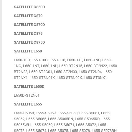
SATELLITE C850D
SATELLITE C870
SATELLITE C870D
SATELLITE C875
SATELLITE C875D
SATELLITE L650
L650-10D, L650-10G, L650-116, L650-11F, L650-1NC, L650-
1NG, L650-1NT, L650-1NU, L650-BT2N15, L650-BT2N22, L650-
BT2N23, L650-ST2G01, L650-ST2N03, L650-ST2N04, L650-
ST2NX1, L650-ST3N01X, L650-ST3N02X, L650-ST3NX1
SATELLITE L650D
L650D-ST2N01
SATELLITE L655
L655-S5058, L655-S5059, L655-S5060, L655-S5061, L655-
S5062, L655-S5065, L655-S5065BN, L655-S5065RD, L655-
S5065WH, L655-S5069, L655-S5071, L655-S5072, L655-
S5073, L655-S5074, L655-S5075, L655-S5078, L655-S5078BN,