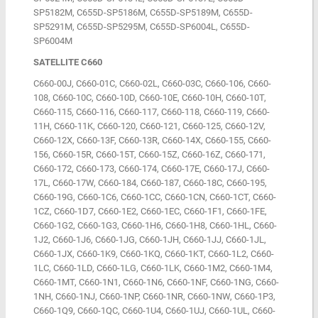
SP5182M, C655D-SP5186M, C655D-SP5189M, C655D-
SP5291M, C655D-SP5295M, C655D-SP6004L, C655D-
SP6004M
SATELLITE C660
C660-00J, C660-01C, C660-02L, C660-03C, C660-106, C660-
108, C660-10C, C660-10D, C660-10E, C660-10H, C660-10T,
C660-115, C660-116, C660-117, C660-118, C660-119, C660-
11H, C660-11K, C660-120, C660-121, C660-125, C660-12V,
C660-12X, C660-13F, C660-13R, C660-14X, C660-155, C660-
156, C660-15R, C660-15T, C660-15Z, C660-16Z, C660-171,
C660-172, C660-173, C660-174, C660-17E, C660-17J, C660-
17L, C660-17W, C660-184, C660-187, C660-18C, C660-195,
C660-19G, C660-1C6, C660-1CC, C660-1CN, C660-1CT, C660-
1CZ, C660-1D7, C660-1E2, C660-1EC, C660-1F1, C660-1FE,
C660-1G2, C660-1G3, C660-1H6, C660-1H8, C660-1HL, C660-
1J2, C660-1J6, C660-1JG, C660-1JH, C660-1JJ, C660-1JL,
C660-1JX, C660-1K9, C660-1KQ, C660-1KT, C660-1L2, C660-
1LC, C660-1LD, C660-1LG, C660-1LK, C660-1M2, C660-1M4,
C660-1MT, C660-1N1, C660-1N6, C660-1NF, C660-1NG, C660-
1NH, C660-1NJ, C660-1NP, C660-1NR, C660-1NW, C660-1P3,
C660-1Q9, C660-1QC, C660-1U4, C660-1UJ, C660-1UL, C660-