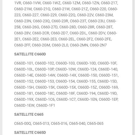
1VR, C660-1VW, C660-1WZ, C660-1ZM, C660-1ZN, C660-217,
C660-21M, C660-21Q, C660-21W, C660-21Z, C660-220, C660-
223, C660-227, C660-229, C660-22Q, C660-22V, C660-23M,
C660-23N, C660-23Q, C660-23R, C660-23T, C660-23U, C660-
258, C660-26G, C660-27D, C660-28D, C660-28R, C660-28T,
C660-28V, C660-2CR, C660-2D7, C660-2DL, C660-2DV, C660-
2E1, C660-2E2, C660-2E3, C660-2EL, C660-2F2, C660-2FE,
C660-2FF, C660-2GM, C660-2L0, C660-2MN, C660-2N7
SATELLITE C660D
C660D-101, C660D-102, C660D-103, C660D-10D, C660D-10F,
C660D-10L, C660D-10P, C660D-10W, C660D-124, C660D-140,
C660D-14E, C660D-14W, C660D-14X, C660D-150, C660D-151,
C660D-152, C660D-153, C660D-154, C660D-155, C660D-15D,
C660D-15H, C660D-15K, C660D-15X, C660D-15Z, C660D-169,
C660D-181, C660D-18C, C660D-18F, C660D-194, C660D-19D,
C660D-19X, C660D-1C6, C660D-1C7, C660D-1EN, C660D-1EP,
C660D-1EW, C660D-1F1
SATELLITE C665
C665-00Q, C665-013, C665-016, C665-040, C665-065
SATELLITE C665D