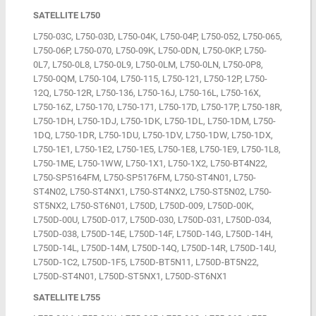
SATELLITE L750
L750-03C, L750-03D, L750-04K, L750-04P, L750-052, L750-065,
L750-06P, L750-070, L750-09K, L750-0DN, L750-0KP, L750-
0L7, L750-0L8, L750-0L9, L750-0LM, L750-0LN, L750-0P8,
L750-0QM, L750-104, L750-115, L750-121, L750-12P, L750-
12Q, L750-12R, L750-136, L750-16J, L750-16L, L750-16X,
L750-16Z, L750-170, L750-171, L750-17D, L750-17P, L750-18R,
L750-1DH, L750-1DJ, L750-1DK, L750-1DL, L750-1DM, L750-
1DQ, L750-1DR, L750-1DU, L750-1DV, L750-1DW, L750-1DX,
L750-1E1, L750-1E2, L750-1E5, L750-1E8, L750-1E9, L750-1L8,
L750-1ME, L750-1WW, L750-1X1, L750-1X2, L750-BT4N22,
L750-SP5164FM, L750-SP5176FM, L750-ST4N01, L750-
ST4N02, L750-ST4NX1, L750-ST4NX2, L750-ST5N02, L750-
ST5NX2, L750-ST6N01, L750D, L750D-009, L750D-00K,
L750D-00U, L750D-017, L750D-030, L750D-031, L750D-034,
L750D-038, L750D-14E, L750D-14F, L750D-14G, L750D-14H,
L750D-14L, L750D-14M, L750D-14Q, L750D-14R, L750D-14U,
L750D-1C2, L750D-1F5, L750D-BT5N11, L750D-BT5N22,
L750D-ST4N01, L750D-ST5NX1, L750D-ST6NX1
SATELLITE L755