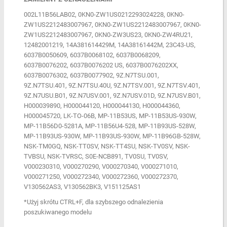
002L11B56LAB02, 0KN0-ZW1US0212293024­228, 0KN0-
ZW1US2212483007967, 0KN0-ZW1US221248300­7967, 0KN0-
ZW1US2212483007­967, 0KN0-ZW3US23, 0KN0-ZW4RU21,
12482001219, 14A381614429M, 14A38161442M, 23C43-US,
6037B0050609, 6037B0068102, 6037B0068209,
6037B0076202, 6037B0076202 US, 6037B0076202XX,
6037B0076302, 6037B0077902, 9Z.N7TSU.001,
9Z.N7TSU.401, 9Z.N7TSU.40U, 9Z.N7TSV.001, 9Z.N7TSV.401,
9Z.N7USU.B01, 9Z.N7USV.001, 9Z.N7USV.01D, 9Z.N7USV.B01,
H000039890, H000044120, H000044130, H000044360,
H000045720, LK-TO-06B, MP-11B53US, MP-11B53US-930W,
MP-11B56D0-5281A, MP-11B56U4-528, MP-11B93US-528W,
MP-11B93US-930W, MP-11B93US­-930W, MP-11B96GB-528W,
NSK-TM0GQ, NSK-TT0SV, NSK-TT4SU, NSK-TV0SV, NSK-
TVBSU, NSK-TVRSC, S0E-NCB891, TV0SU, TV0SV,
V000230310, V000270290, V000270340, V000271010,
V000271250, V000272340, V000272360, V000272370,
V130562AS3, V130562BK3, V151125AS1
*Użyj skrótu CTRL+F, dla szybszego odnalezienia
poszukiwanego modelu