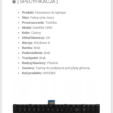
◉ [ SPECYFIKACJA ]
Produkt:
Klawiatura do laptopa
Stan:
Fabrycznie nowy
Przeznaczenie:
Toshiba
Model:
Satellite C850
Kolor:
Czarny
Układ klawiszy:
US
Wersja:
Windows 8
Ramka:
Brak
Podświetlenie:
Brak
Trackpoint:
Brak
Rodzaj klawiszy:
Płaskie
Zawiera:
Taśmę do podpięcia pod płytę główną
Kod produktu:
00033B5