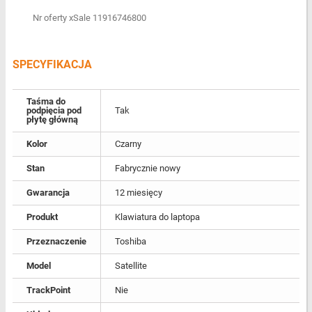
Nr oferty xSale 11916746800
SPECYFIKACJA
Taśma do
podpięcia pod
Tak
płytę główną
Kolor
Czarny
Stan
Fabrycznie nowy
Gwarancja
12 miesięcy
Produkt
Klawiatura do laptopa
Przeznaczenie
Toshiba
Model
Satellite
TrackPoint
Nie