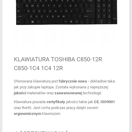
KLAWIATURA TOSHIBA C850-12R
C850-1C4 1C4 12R
Oferowana klawiatura jest
fabrycznie nowa -
dokładnie taka
jak przy zakupie laptopa. Została wykonana z najwyższej
jakości
materiałów oraz
zaawansowanej
technologii.
Klawiatura posiada
certyfikaty
jakości takie jak
CE
,
ISO9001
oraz RoHS. Jest cicha podczas pracy dzięki swoim
ergonomicznym
klawiszom.