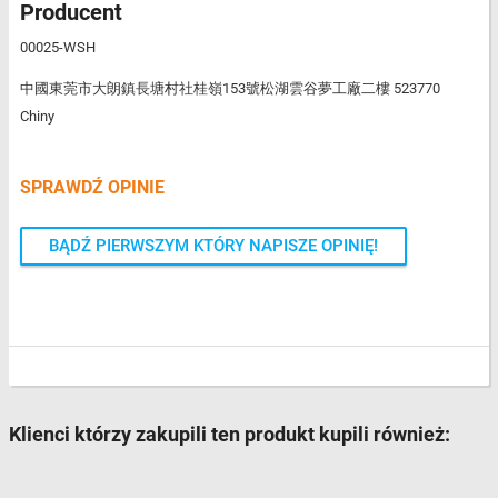
Producent
00025-WSH
中國東莞市大朗鎮長塘村社桂嶺153號松湖雲谷夢工廠二樓 523770
Chiny
SPRAWDŹ OPINIE
BĄDŹ PIERWSZYM KTÓRY NAPISZE OPINIĘ!
Klienci którzy zakupili ten produkt kupili również: