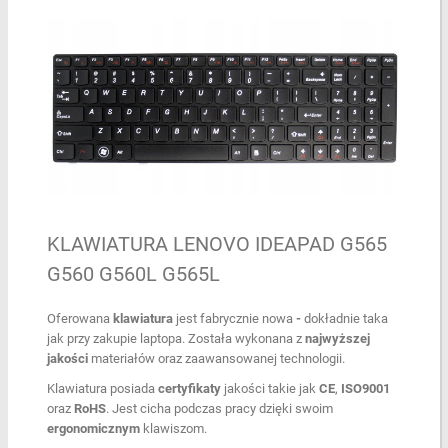
KLAWIATURA LENOVO IDEAPAD G565
G560 G560L G565L
Oferowana
klawiatura
jest fabrycznie nowa
-
dokładnie taka
jak przy zakupie laptopa. Została wykonana z
najwyższej
jakości
materiałów oraz zaawansowanej technologii.
Klawiatura posiada
certyfikaty
jakości takie jak
CE
,
ISO9001
oraz
RoHS
. Jest cicha podczas pracy dzięki swoim
ergonomicznym
klawiszom.