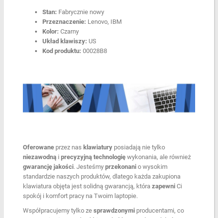
Stan:
Fabrycznie nowy
Przeznaczenie:
Lenovo, IBM
Kolor:
Czarny
Układ klawiszy:
US
Kod produktu:
00028B8
Oferowane
przez nas
klawiatury
posiadają nie tylko
niezawodną
i
precyzyjną
technologię
wykonania, ale również
gwarancję
jakości
. Jesteśmy
przekonani
o wysokim
standardzie naszych produktów, dlatego każda zakupiona
klawiatura objęta jest solidną gwarancją, która
zapewni
Ci
spokój i komfort pracy na Twoim laptopie.
Współpracujemy tylko ze
sprawdzonymi
producentami, co