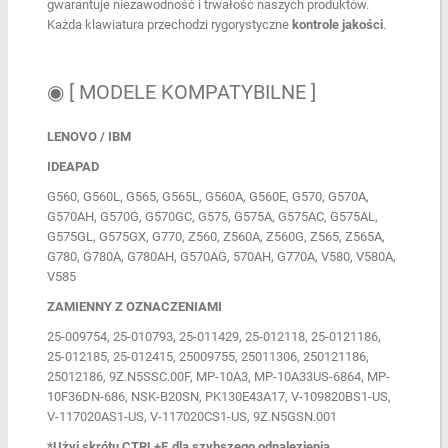
gwarantuje niezawodność i trwałość naszych produktów.
Każda klawiatura przechodzi rygorystyczne
kontrole jakości
.
◉ [ MODELE KOMPATYBILNE ]
LENOVO / IBM
IDEAPAD
G560, G560L, G565, G565L, G560A, G560E, G570, G570A,
G570AH, G570G, G570GC, G575, G575A, G575AC, G575AL,
G575GL, G575GX, G770, Z560, Z560A, Z560G, Z565, Z565A,
G780, G780A, G780AH, G570AG, 570AH, G770A, V580, V580A,
V585
ZAMIENNY Z OZNACZENIAMI
25-009754, 25-010793, 25-011429, 25-012118, 25-0121186,
25-012185, 25-012415, 25009755, 25011306, 250121186,
25012186, 9Z.N5SSC.00F, MP-10A3, MP-10A33US-6864, MP-
10F36DN-686, NSK-B20SN, PK130E43A17, V-109820BS1-US,
V-117020AS1-US, V-117020CS1-US, 9Z.N5GSN.001
*Użyj skrótu CTRL+F, dla szybszego odnalezienia