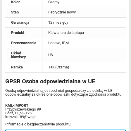
Kolor
Czarny
Stan
Fabrycznie nowy
Gwarancja
12 miesięcy
Produkt
Klawiatura do laptopa
Przeznaczenie
Lenovo, IBM
Układ
US
klawiszy
Ramka
Tak (Czarna)
GPSR Osoba odpowiedzialna w UE
Osobą odpowiedzialną jest podmiot gospodarczy z siedzibą w UE
odpowiedzialny za określone obowiązki dotyczące zgodności produktu.
KML-IMPORT
Przybyszewskiego 99
Łódź, PL,93-126
krzyzak189@wp.pl
Informacje o bezpieczeństwie produktu: