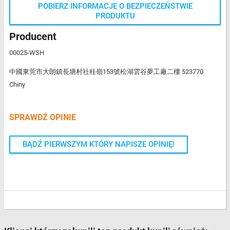
POBIERZ INFORMACJE O BEZPIECZEŃSTWIE
PRODUKTU
Producent
00025-WSH
中國東莞市大朗鎮長塘村社桂嶺153號松湖雲谷夢工廠二樓 523770
Chiny
SPRAWDŹ OPINIE
BĄDŹ PIERWSZYM KTÓRY NAPISZE OPINIĘ!