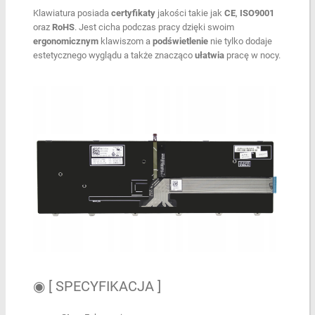
Klawiatura posiada
certyfikaty
jakości takie jak
CE
,
ISO9001
oraz
RoHS
. Jest cicha podczas pracy dzięki swoim
ergonomicznym
klawiszom a
podświetlenie
nie tylko dodaje
estetycznego wyglądu a także znacząco
ułatwia
pracę w nocy.
◉ [ SPECYFIKACJA ]