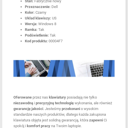
Stan:
Fabrycznie nowy
Przeznaczenie:
Dell
Kolor:
Czarny
Układ klawiszy:
US
Wersja:
Windows 8
Ramka:
Tak
Podświetlenie:
Tak
Kod produktu:
00004F7
Oferowane
przez nas
klawiatury
posiadają nie tylko
niezawodną
i
precyzyjną
technologię
wykonania, ale również
gwarancję
jakości
. Jesteśmy
przekonani
o wysokim
standardzie naszych produktów, dlatego każda zakupiona
klawiatura objęta jest solidną gwarancją, która
zapewni
Ci
spokój i
komfort
pracy
na Twoim laptopie.