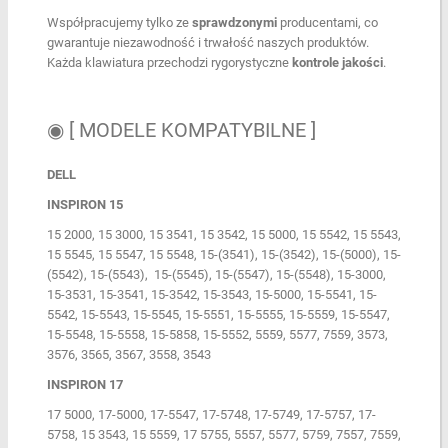
Współpracujemy tylko ze
sprawdzonymi
producentami, co
gwarantuje niezawodność i trwałość naszych produktów.
Każda klawiatura przechodzi rygorystyczne
kontrole
jakości
.
◉ [ MODELE KOMPATYBILNE ]
DELL
INSPIRON 15
15 2000, 15 3000, 15 3541, 15 3542, 15 5000, 15 5542, 15 5543,
15 5545, 15 5547, 15 5548, 15-(3541), 15-(3542), 15-(5000), 15-
(5542), 15-(5543), 15-(5545), 15-(5547), 15-(5548), 15-3000,
15-3531, 15-3541, 15-3542, 15-3543, 15-5000, 15-5541, 15-
5542, 15-5543, 15-5545, 15-5551, 15-5555, 15-5559, 15-5547,
15-5548, 15-5558, 15-5858, 15-5552, 5559, 5577, 7559, 3573,
3576, 3565, 3567, 3558, 3543
INSPIRON 17
17 5000, 17-5000, 17-5547, 17-5748, 17-5749, 17-5757, 17-
5758, 15 3543, 15 5559, 17 5755, 5557, 5577, 5759, 7557, 7559,