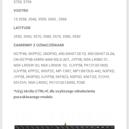
5755, 5759
VOSTRO
15 3558, 3546, 3559, 3560 , 3568
LATITUDE
3550, 3560, 3570, 3580, 3570, 3580, 3550
ZAMIENNY Z OZNACZENIAMI
0G7P48, 0KPP2C, 0N3PXD, 490.00H07.0D1D, 490.00H07.0L0A,
CN-0G7P48-65890-4AM-50LS-A01, JYP58, NSK-LR0BC 01,
NSK-LR0SW 0U, NSK-LR0SW 1D, OJYP58, PK1313G1B00,
0JYP58, KPP2C, 0KKP2C, MP-13N7, MP13N73US-442, N3PXD,
JYP58, 0N3PXD, 0JYP58, 0KF8C3, N3PXD, 456TGS, 51CHY,
051CHY, NSK-LR0SC, PK1313G1A090, P28E
*Użyj skrótu CTRL+F, dla szybszego odnalezienia
poszukiwanego modelu