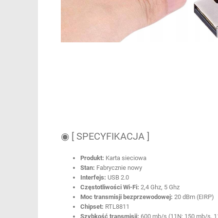
◉ [ SPECYFIKACJA ]
Produkt:
Karta sieciowa
Stan:
Fabrycznie nowy
Interfejs:
USB 2.0
Częstotliwości Wi-Fi:
2,4 Ghz, 5 Ghz
Moc transmisji bezprzewodowej:
20 dBm (EIRP)
Chipset:
RTL8811
Szybkość transmisji:
600 mb/s (11N: 150 mb/s, 1