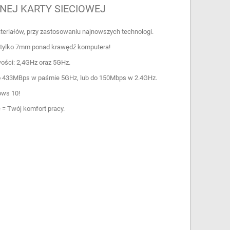
NEJ KARTY SIECIOWEJ
teriałów, przy zastosowaniu najnowszych technologi.
 - tylko 7mm ponad krawędź komputera!
ości: 2,4GHz oraz 5GHz.
 do 433MBps w paśmie 5GHz, lub do 150Mbps w 2.4GHz.
ows 10!
 = Twój komfort pracy.