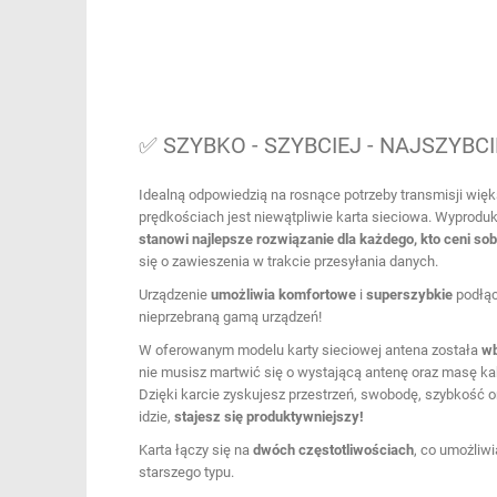
✅ SZYBKO - SZYBCIEJ - NAJSZYBCI
Idealną odpowiedzią na rosnące potrzeby transmisji więk
prędkościach jest niewątpliwie karta sieciowa. Wyprod
stanowi najlepsze rozwiązanie dla każdego, kto ceni sob
się o zawieszenia w trakcie przesyłania danych.
Urządzenie
umożliwia
komfortowe
i
superszybkie
podłąc
nieprzebraną gamą urządzeń!
W oferowanym modelu karty sieciowej antena została
wb
nie musisz martwić się o wystającą antenę oraz masę ka
Dzięki karcie zyskujesz przestrzeń, swobodę, szybkość 
idzie,
stajesz się produktywniejszy!
Karta łączy się na
dwóch
częstotliwościach
, co umożliwi
starszego typu.