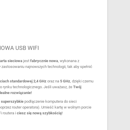
IOWA USB WIFI
arta
sieciowa
jest
fabrycznie nowa
, wykonana z
 zastosowaniu najnowszych technologii, tak aby spełnić
ściach
standardowej
2,4 GHz
oraz na
5 GHz
, dzięki czemu
o rynku technologicznego. Jeśli uważasz, że
Twój
dealne rozwiązanie!
superszybkie
podłączenie komputera do sieci
oprzez router operatora). Umieść kartę w wolnym porcie
 routera i
ciesz się nową szybkością!