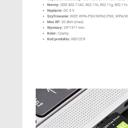
Normy:
IEEE 802.11AC, 802.11b, 802.11g, 802.11n
Napięcie:
DC 5 V
Szyfrowanie:
WEP, WPA-PSK/WPA2-PSK, WPA/WPA
Moc RF:
20 dbm (max)
Wymiary:
29*15*7 mm
Kolor:
Czarny
Kod produktu:
00012C9