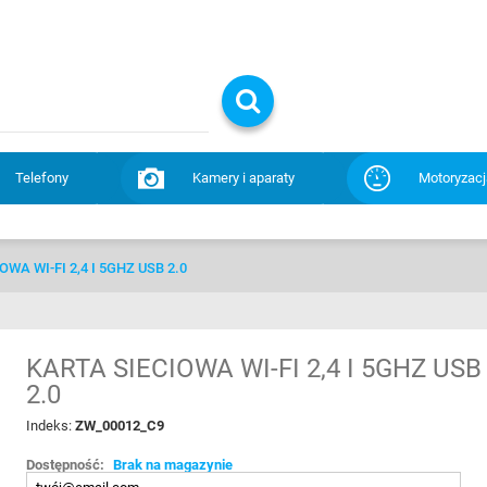
Telefony
Kamery i aparaty
Motoryzacj
OWA WI-FI 2,4 I 5GHZ USB 2.0
KARTA SIECIOWA WI-FI 2,4 I 5GHZ USB
2.0
Indeks:
ZW_00012_C9
Dostępność:
Brak na magazynie