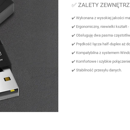
✅ ZALETY ZEWNĘTRZ
✔️ Wykonana z wysokiej jakości ma
✔️ Ergonomiczny, niewielki kształt
✔️ Obsługuję dwa pasma częstotliw
✔️ Prędkość łącza half-duplex aż
✔️ Kompatybilna z systemem Wind
✔️ Komfortowe i szybkie połączenie
✔️ Stabilność przesyłu danych.