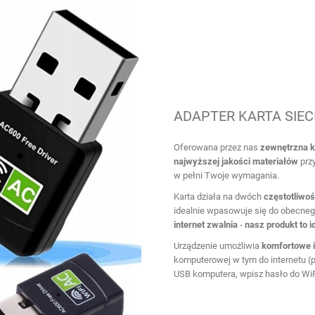
ADAPTER KARTA SIEC
Oferowana przez nas
zewnętrzna
k
najwyższej
jakości
materiałów
przy
w pełni Twoje wymagania.
Karta działa na dwóch
częstotliwo
idealnie wpasowuje się do obecneg
internet zwalnia
-
nasz produkt to i
Urządzenie umożliwia
komfortowe
i
komputerowej w tym do internetu (p
USB komputera, wpisz hasło do WiFi