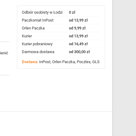
Odbiór osobisty w Łodzi
0 zł
Paczkomat InPost
od 13,99 zł
Orlen Paczka
od 9,99 zł
Kurier
od 13,99 zł
Kurier pobraniowy
od 16,49 zł
Darmowa dostawa
od 300,00 zł
ienić
Dostawa:
InPost, Orlen Paczka, Pocztex, GLS