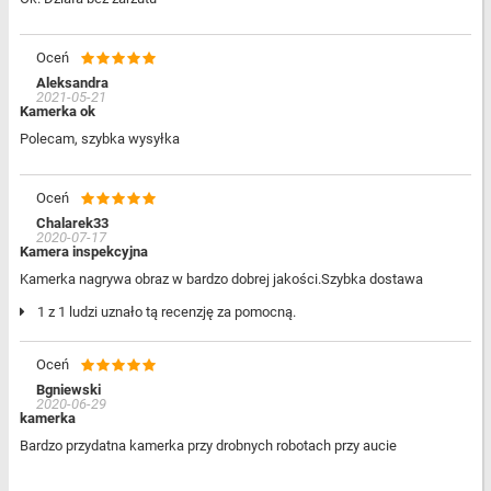
Oceń
Aleksandra
2021-05-21
Kamerka ok
Polecam, szybka wysyłka
Oceń
Chalarek33
2020-07-17
Kamera inspekcyjna
Kamerka nagrywa obraz w bardzo dobrej jakości.Szybka dostawa
1 z 1 ludzi uznało tą recenzję za pomocną.
Oceń
Bgniewski
2020-06-29
kamerka
Bardzo przydatna kamerka przy drobnych robotach przy aucie