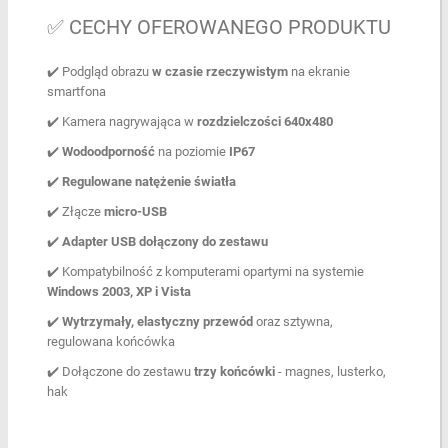
✅ CECHY OFEROWANEGO PRODUKTU
✔️ Podgląd obrazu
w czasie rzeczywistym
na ekranie
smartfona
✔️ Kamera nagrywająca w
rozdzielczości 640x480
✔️
Wodoodporność
na poziomie
IP67
✔️
Regulowane natężenie światła
✔️ Złącze
micro-USB
✔️
Adapter USB dołączony do zestawu
✔️ Kompatybilność z komputerami opartymi na systemie
Windows 2003, XP i Vista
✔️
Wytrzymały, elastyczny przewód
oraz sztywna,
regulowana końcówka
✔️ Dołączone do zestawu
trzy końcówki
- magnes, lusterko,
hak