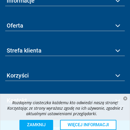
Informacje
Oferta
Strefa klienta
Korzyści
Kontakt
Rozdajemy ciasteczka każdemu kto odwiedzi naszą stronę!
Korzystając ze strony wyrażasz zgodę na ich używanie, zgodnie z
aktualnymi ustawieniami przeglądarki.
ZAMKNIJ
WIĘCEJ INFORMACJI
© 2026
krzymark.pl
| All rights reserved