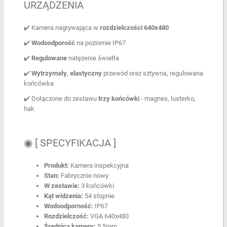
URZĄDZENIA
✔️ Kamera nagrywająca w
rozdzielczości 640x480
✔️
Wodoodporość
na poziomie IP67
✔️
Regulowane
natężenie światła
✔️
Wytrzymały
,
elastyczny
przewód oraz sztywna, regulowana
końcówka
✔️ Dołączone do zestawu
trzy końcówki
- magnes, lusterko,
hak
◉ [ SPECYFIKACJA ]
Produkt:
Kamera inspekcyjna
Stan:
Fabrycznie nowy
W zestawie:
3 końcówki
Kąt widzenia:
54 stopnie
Wodoodporność:
IP67
Rozdzielczość:
VGA 640x480
Średnica kamery:
5,5mm