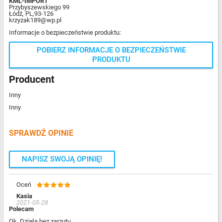
KML-IMPORT
Przybyszewskiego 99
Łódź, PL,93-126
krzyzak189@wp.pl
Informacje o bezpieczeństwie produktu:
POBIERZ INFORMACJE O BEZPIECZEŃSTWIE
PRODUKTU
Producent
Inny
Inny
SPRAWDŹ OPINIE
NAPISZ SWOJĄ OPINIĘ!
Oceń
Kasia
2021-05-28
Polecam
Ok. Działa bez zarzutu