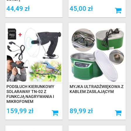
44,49 zł
45,00 zł
PODSŁUCH KIERUNKOWY
MYJKA ULTRADŹWIĘKOWA Z
SOLARAWAY TN-02 Z
KABLEM ZASILAJĄCYM
FUNKCJĄ NAGRYWANIA I
MIKROFONEM
159,99 zł
89,99 zł