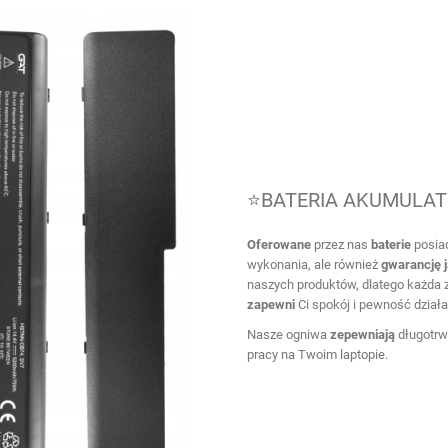
⭐BATERIA AKUMULATO
Oferowane
przez nas
baterie
posiad
wykonania, ale również
gwarancję
naszych produktów, dlatego każda za
zapewni
Ci spokój i pewność działa
Nasze ogniwa
zepewniają
długotrwa
pracy na Twoim laptopie.