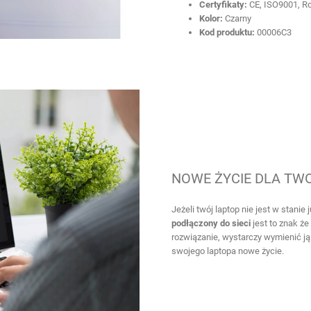
Certyfikaty:
CE, ISO9001, R
Kolor:
Czarny
Kod produktu:
00006C3
NOWE ŻYCIE DLA TW
Jeżeli twój laptop nie jest w stanie 
podłączony do sieci
jest to znak że 
rozwiązanie, wystarczy wymienić ją
swojego laptopa nowe życie.