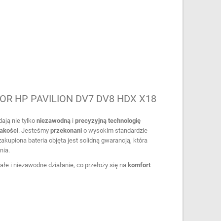
R HP PAVILION DV7 DV8 HDX X18
ają nie tylko
niezawodną
i
precyzyjną
technologię
jakości
. Jesteśmy
przekonani
o wysokim standardzie
kupiona bateria objęta jest solidną gwarancją, która
nia.
łe i niezawodne działanie, co przełoży się na
komfort