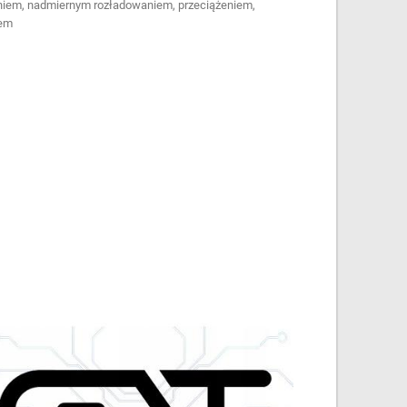
niem, nadmiernym rozładowaniem, przeciążeniem,
iem