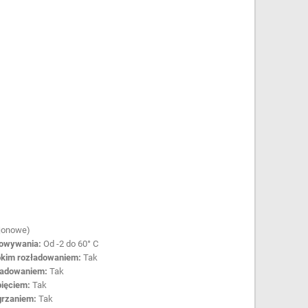
-jonowe)
howywania:
Od -2 do 60° C
okim rozładowaniem:
Tak
ładowaniem:
Tak
pięciem:
Tak
grzaniem:
Tak