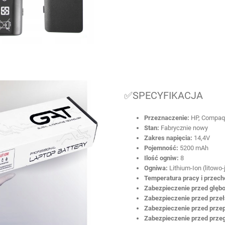
✅SPECYFIKACJA
Przeznaczenie:
HP, Compaq
Stan:
Fabrycznie nowy
Zakres napięcia:
14,4V
Pojemność:
5200 mAh
Ilość ogniw:
8
Ogniwa:
Lithium-Ion (litowo
Temperatura pracy i przec
Zabezpieczenie przed głęb
Zabezpieczenie przed prze
Zabezpieczenie przed prze
Zabezpieczenie przed prze