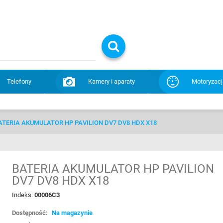
Telefony
Kamery i aparaty
Motoryzacj
ATERIA AKUMULATOR HP PAVILION DV7 DV8 HDX X18
BATERIA AKUMULATOR HP PAVILION
DV7 DV8 HDX X18
Indeks:
00006C3
Dostępność:
Na magazynie