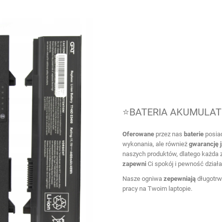
⭐BATERIA AKUMULATO
Oferowane
przez nas
baterie
posiad
wykonania, ale również
gwarancję
naszych produktów, dlatego każda za
zapewni
Ci spokój i pewność działa
Nasze ogniwa
zepewniają
długotrwa
pracy na Twoim laptopie.