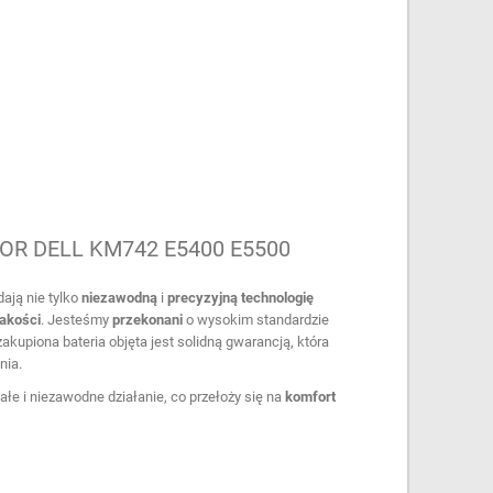
R DELL KM742 E5400 E5500
ają nie tylko
niezawodną
i
precyzyjną
technologię
jakości
. Jesteśmy
przekonani
o wysokim standardzie
kupiona bateria objęta jest solidną gwarancją, która
nia.
łe i niezawodne działanie, co przełoży się na
komfort