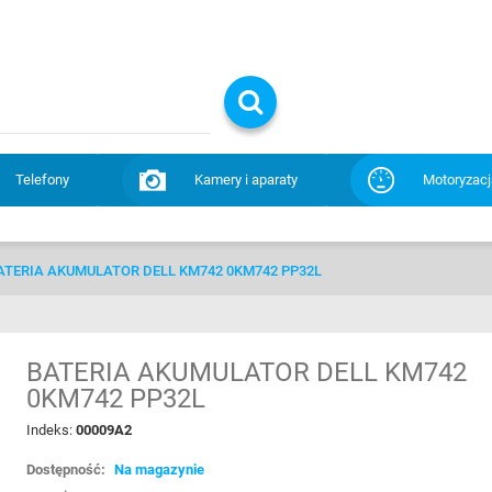
Telefony
Kamery i aparaty
Motoryzacj
ATERIA AKUMULATOR DELL KM742 0KM742 PP32L
BATERIA AKUMULATOR DELL KM742
0KM742 PP32L
Indeks:
00009A2
Dostępność:
Na magazynie