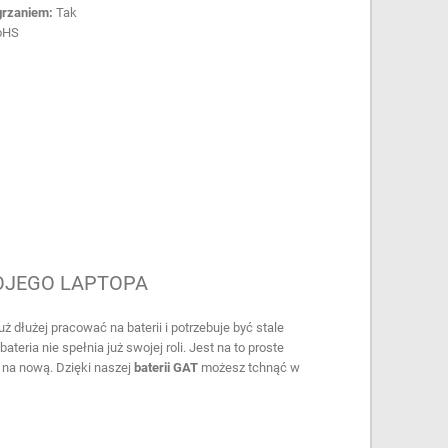
grzaniem:
Tak
oHS
OJEGO LAPTOPA
już dłużej pracować na baterii i potrzebuje być stale
bateria nie spełnia już swojej roli. Jest na to proste
 na nową. Dzięki naszej
baterii GAT
możesz tchnąć w