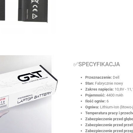
✅SPECYFIKACJA
Przeznaczenie:
Dell
Stan:
Fabrycznie nowy
Zakres napięcia:
10,8V - 11,
Pojemność:
4400 mAh
Ilość ogniw:
6
Ogniwa:
Lithium-Ion (litowo
Temperatura pracy i przec
Zabezpieczenie przed głęb
Zabezpieczenie przed prze
Zabezpieczenie przed prze