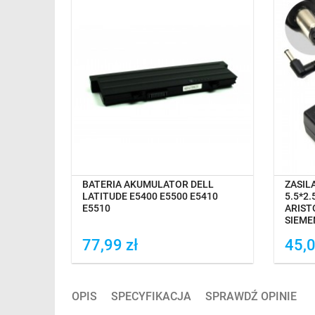
TAWĘ
OCZEKIWANIE NA DOSTAWĘ
O
V 3.42A
BATERIA AKUMULATOR DELL
ZASIL
 ASUS
LATITUDE E5400 E5500 E5410
5.5*2
SU
E5510
ARIST
ATA HP
SIEME
77,99 zł
45,0
Dodaj do porówania
Do
OPIS
SPECYFIKACJA
SPRAWDŹ OPINIE