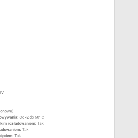
1V
-jonowe)
howywania:
Od -2 do 60° C
okim rozładowaniem:
Tak
ładowaniem:
Tak
pięciem:
Tak