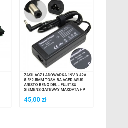
OCZEKIWANIE NA DOSTAWĘ
OCZEK
ZASILACZ ŁADOWARKA 19V 3.42A
BATERIA A
5.5*2.5MM TOSHIBA ACER ASUS
LATITUDE E
ARISTO BENQ DELL FUJITSU
E5510
SIEMENS GATEWAY MAXDATA HP
45,00 zł
77,99 z
Dodaj do porówania
Dodaj do