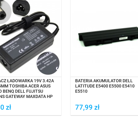
CZEKIWANIE NA DOSTAWĘ
OCZEKIWANIE NA DOSTAWĘ
ACZ ŁADOWARKA 19V 3.42A
BATERIA AKUMULATOR DELL
.5MM TOSHIBA ACER ASUS
LATITUDE E5400 E5500 E5410
O BENQ DELL FUJITSU
E5510
NS GATEWAY MAXDATA HP
0 zł
77,99 zł
daj do porówania
Dodaj do porówania