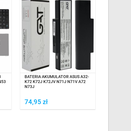
OCZEKIWANIE NA DOSTAWĘ
3
BATERIA AKUMULATOR ASUS A32-
BATERIA A
N53
K72 K72J K72JV N71J N71V A72
K73SV N71J
N73J
74,95 zł
74,99 z
Dodaj do porówania
Dodaj do