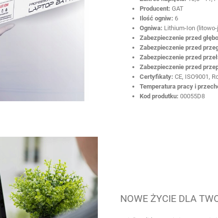
Producent:
GAT
Ilość ogniw:
6
Ogniwa:
Lithium-Ion (litowo
Zabezpieczenie przed głęb
Zabezpieczenie przed prze
Zabezpieczenie przed prze
Zabezpieczenie przed prze
Certyfikaty:
CE, ISO9001, R
Temperatura pracy i przec
Kod produtku:
00055D8
NOWE ŻYCIE DLA TW