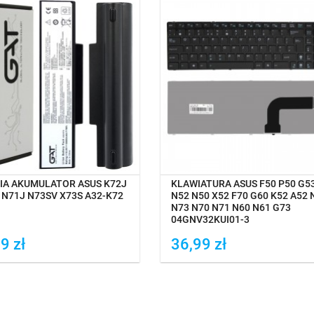
NA MAGAZYNIE
OCZEKIWANIE NA DOSTAWĘ
IA AKUMULATOR ASUS K72J
KLAWIATURA ASUS F50 P50 G5
 N71J N73SV X73S A32-K72
N52 N50 X52 F70 G60 K52 A52 
N73 N70 N71 N60 N61 G73
04GNV32KUI01-3
9 zł
36,99 zł
daj do porówania
Dodaj do porówania