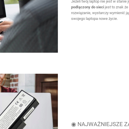
Jeżeli twój laptop nie jest w stanie 
podłączony do sieci
jest to znak że 
rozwiązanie, wystarczy wymienić ją
swojego laptopa nowe życie.
◉ NAJWAŻNIEJSZE Z