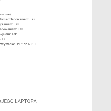
-jonowe)
okim rozładowaniem:
Tak
grzaniem:
Tak
ładowaniem:
Tak
pięciem:
Tak
oHS
howywania:
Od -2 do 60° C
OJEGO LAPTOPA