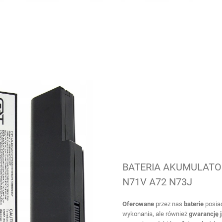
BATERIA AKUMULATOR
N71V A72 N73J
Oferowane
przez nas
baterie
posiad
wykonania, ale również
gwarancję