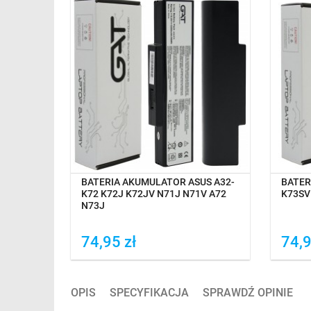
TAWĘ
OCZEKIWANIE NA DOSTAWĘ
0 G53
BATERIA AKUMULATOR ASUS A32-
BATER
 A52 N53
K72 K72J K72JV N71J N71V A72
K73SV
3
N73J
74,95 zł
74,9
Dodaj do porówania
Do
OPIS
SPECYFIKACJA
SPRAWDŹ OPINIE