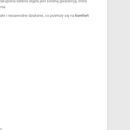
kupiona bateria objęta jest solidną gwarancją, która
nia.
ałe i niezawodne działanie, co przełoży się na
komfort
 V