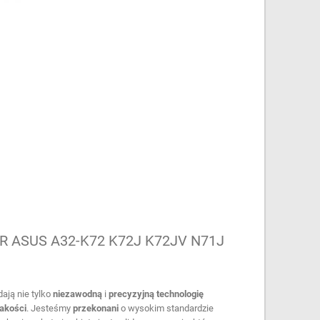
 ASUS A32-K72 K72J K72JV N71J
ają nie tylko
niezawodną
i
precyzyjną
technologię
jakości
. Jesteśmy
przekonani
o wysokim standardzie