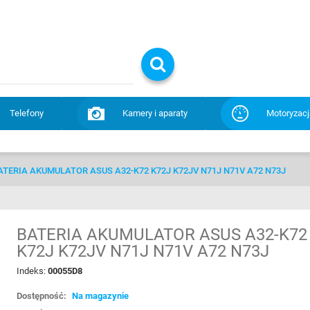
Telefony
Kamery i aparaty
Motoryzacj
ATERIA AKUMULATOR ASUS A32-K72 K72J K72JV N71J N71V A72 N73J
BATERIA AKUMULATOR ASUS A32-K72
K72J K72JV N71J N71V A72 N73J
Indeks:
00055D8
Dostępność:
Na magazynie