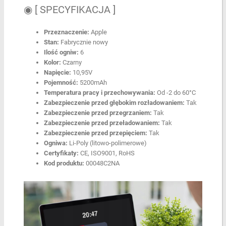
◉ [ SPECYFIKACJA ]
Przeznaczenie:
Apple
Stan:
Fabrycznie nowy
Ilość ogniw:
6
Kolor:
Czarny
Napięcie:
10,95V
Pojemność:
5200mAh
Temperatura pracy i przechowywania:
Od -2 do 60°C
Zabezpieczenie przed głębokim rozładowaniem:
Tak
Zabezpieczenie przed przegrzaniem:
Tak
Zabezpieczenie przed przeładowaniem:
Tak
Zabezpieczenie przed przepięciem:
Tak
Ogniwa:
Li-Poly (litowo-polimerowe)
Certyfikaty:
CE, ISO9001, RoHS
Kod produktu:
00048C2NA