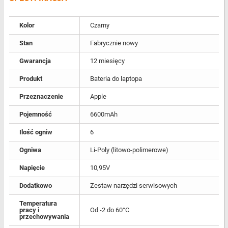
Kolor
Czarny
Stan
Fabrycznie nowy
Gwarancja
12 miesięcy
Produkt
Bateria do laptopa
Przeznaczenie
Apple
Pojemność
6600mAh
Ilość ogniw
6
Ogniwa
Li-Poly (litowo-polimerowe)
Napięcie
10,95V
Dodatkowo
Zestaw narzędzi serwisowych
Temperatura
pracy i
Od -2 do 60°C
przechowywania