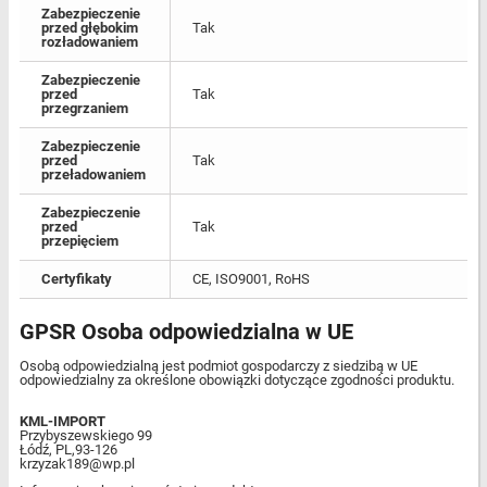
Zabezpieczenie
przed głębokim
Tak
rozładowaniem
Zabezpieczenie
przed
Tak
przegrzaniem
Zabezpieczenie
przed
Tak
przeładowaniem
Zabezpieczenie
przed
Tak
przepięciem
Certyfikaty
CE, ISO9001, RoHS
GPSR Osoba odpowiedzialna w UE
Osobą odpowiedzialną jest podmiot gospodarczy z siedzibą w UE
odpowiedzialny za określone obowiązki dotyczące zgodności produktu.
KML-IMPORT
Przybyszewskiego 99
Łódź, PL,93-126
krzyzak189@wp.pl