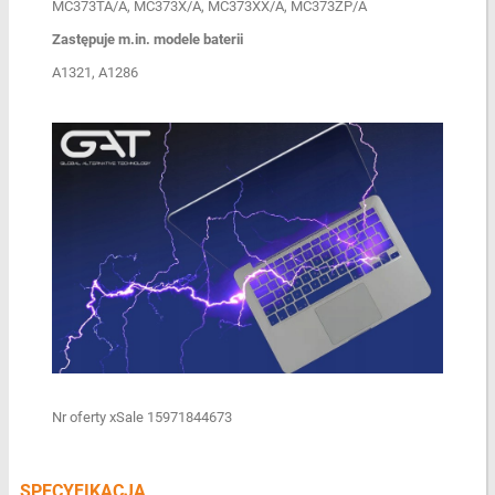
MC373TA/A, MC373X/A, MC373XX/A, MC373ZP/A
Zastępuje m.in. modele baterii
A1321, A1286
Nr oferty xSale 15971844673
SPECYFIKACJA