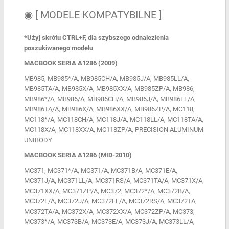
◉ [ MODELE KOMPATYBILNE ]
*Użyj skrótu CTRL+F, dla szybszego odnalezienia
poszukiwanego modelu
MACBOOK SERIA A1286 (2009)
MB985, MB985*/A, MB985CH/A, MB985J/A, MB985LL/A,
MB985TA/A, MB985X/A, MB985XX/A, MB985ZP/A, MB986,
MB986*/A, MB986/A, MB986CH/A, MB986J/A, MB986LL/A,
MB986TA/A, MB986X/A, MB986XX/A, MB986ZP/A, MC118,
MC118*/A, MC118CH/A, MC118J/A, MC118LL/A, MC118TA/A,
MC118X/A, MC118XX/A, MC118ZP/A, PRECISION ALUMINUM
UNIBODY
MACBOOK SERIA A1286 (MID-2010)
MC371, MC371*/A, MC371/A, MC371B/A, MC371E/A,
MC371J/A, MC371LL/A, MC371RS/A, MC371TA/A, MC371X/A,
MC371XX/A, MC371ZP/A, MC372, MC372*/A, MC372B/A,
MC372E/A, MC372J/A, MC372LL/A, MC372RS/A, MC372TA,
MC372TA/A, MC372X/A, MC372XX/A, MC372ZP/A, MC373,
MC373*/A, MC373B/A, MC373E/A, MC373J/A, MC373LL/A,