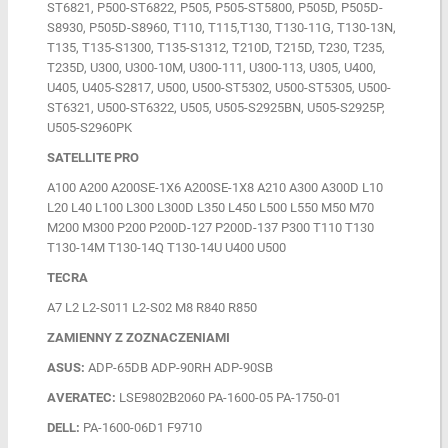
ST6821, P500-ST6822, P505, P505-ST5800, P505D, P505D-
S8930, P505D-S8960, T110, T115,T130, T130-11G, T130-13N,
T135, T135-S1300, T135-S1312, T210D, T215D, T230, T235,
T235D, U300, U300-10M, U300-111, U300-113, U305, U400,
U405, U405-S2817, U500, U500-ST5302, U500-ST5305, U500-
ST6321, U500-ST6322, U505, U505-S2925BN, U505-S2925P,
U505-S2960PK
SATELLITE PRO
A100 A200 A200SE-1X6 A200SE-1X8 A210 A300 A300D L10
L20 L40 L100 L300 L300D L350 L450 L500 L550 M50 M70
M200 M300 P200 P200D-127 P200D-137 P300 T110 T130
T130-14M T130-14Q T130-14U U400 U500
TECRA
A7 L2 L2-S011 L2-S02 M8 R840 R850
ZAMIENNY Z ZOZNACZENIAMI
ASUS:
ADP-65DB ADP-90RH ADP-90SB
AVERATEC:
LSE9802B2060 PA-1600-05 PA-1750-01
DELL:
PA-1600-06D1 F9710