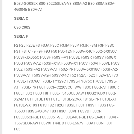
B53J-SO085X B80-86225SLEA-V3 B80A-A2 B80 B80A B80A-
4G004E B80A-A1
SERIA C
C90 C90S
SERIA F
F2 F2J F2JE F3 F3JA F3JC F3JM F3JP F3JR F3M F3P F3SC
F3T F3TC F9 F9F F9J F50 F50-12N F50SV-X4C F50Q-6X050C
F50SF-JX055C F50SF F50SF-A1 F50SL F50SR F50SV F50GX
F50Q F50SV-A2 F50SF-X1A F50SV-X1 F50V F50VI F50VL F50S
F50Z F50SF-A2 F50SV-A1 F50Z-PR F50SV-6X018C F50SF-A2-
F50SV-A1 F50SV-A2-F50SV-X4C F52 F52A F52Q F52A-1A F70
F70SL-TY076C F70SL-TY129C F70SL-TY076C F70SL F70SL-
A1 F70SL-PR F80 F80CR-C220SCCFWW F80C F80Q-A1 F80CR
F80L F80Q F80S F8P F80L-T545SCEDAW F80Q216DX F80Q-
X2AM F81 F81SE F81 F81E F81SE-2CVX F81SE-PR F81SE-X1
F81SE-VX193 F81S F82 F82Q F83SE F83T F83VF F83S F83-
T6500 F83SE-VX047 F83 F83C F83VF F83VD F83CR
F83E335CR-SL F83E335T-SL F83EA40T-SL F83-EA40T F83VF-
T667SEGRAW F83VXFT44DD F83-E667V F8SA F8SN F80H
F85