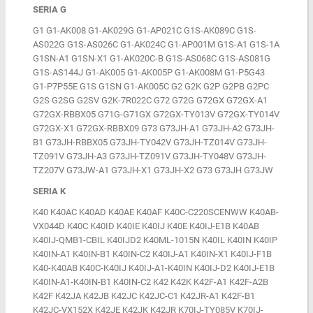
SERIA G
G1 G1-AK008 G1-AK029G G1-AP021C G1S-AK089C G1S-
AS022G G1S-AS026C G1-AK024C G1-AP001M G1S-A1 G1S-1A
G1SN-A1 G1SN-X1 G1-AK020C-B G1S-AS068C G1S-AS081G
G1S-AS144J G1-AK005 G1-AK005P G1-AK008M G1-P5G43
G1-P7P55E G1S G1SN G1-AK005C G2 G2K G2P G2PB G2PC
G2S G2SG G2SV G2K-7R022C G72 G72G G72GX G72GX-A1
G72GX-RBBX05 G71G-G71GX G72GX-TY013V G72GX-TY014V
G72GX-X1 G72GX-RBBX09 G73 G73JH-A1 G73JH-A2 G73JH-
B1 G73JH-RBBX05 G73JH-TY042V G73JH-TZ014V G73JH-
TZ091V G73JH-A3 G73JH-TZ091V G73JH-TY048V G73JH-
TZ207V G73JW-A1 G73JH-X1 G73JH-X2 G73 G73JH G73JW
SERIA K
K40 K40AC K40AD K40AE K40AF K40C-C220SCENWW K40AB-
VX044D K40C K40ID K40IE K40IJ K40E K40IJ-E1B K40AB
K40IJ-QMB1-CBIL K40IJD2 K40ML-1015N K40IL K40IN K40IP
K40IN-A1 K40IN-B1 K40IN-C2 K40IJ-A1 K40IN-X1 K40IJ-F1B
K40-K40AB K40C-K40IJ K40IJ-A1-K40IN K40IJ-D2 K40IJ-E1B
K40IN-A1-K40IN-B1 K40IN-C2 K42 K42K K42F-A1 K42F-A2B
K42F K42JA K42JB K42JC K42JC-C1 K42JR-A1 K42F-B1
K42JC-VX152X K42JE K42JK K42JR K70IJ-TY085V K70IJ-