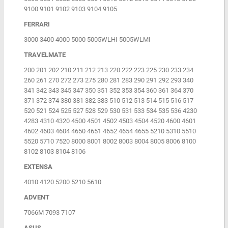
9100 9101 9102 9103 9104 9105
FERRARI
3000 3400 4000 5000 5005WLHI 5005WLMI
TRAVELMATE
200 201 202 210 211 212 213 220 222 223 225 230 233 234
260 261 270 272 273 275 280 281 283 290 291 292 293 340
341 342 343 345 347 350 351 352 353 354 360 361 364 370
371 372 374 380 381 382 383 510 512 513 514 515 516 517
520 521 524 525 527 528 529 530 531 533 534 535 536 4230
4283 4310 4320 4500 4501 4502 4503 4504 4520 4600 4601
4602 4603 4604 4650 4651 4652 4654 4655 5210 5310 5510
5520 5710 7520 8000 8001 8002 8003 8004 8005 8006 8100
8102 8103 8104 8106
EXTENSA
4010 4120 5200 5210 5610
ADVENT
7066M 7093 7107
ASUS