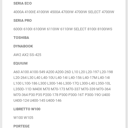
SERIA ECO
4000A 4100IE 4100IW 4500A 4700IW 4700IW SELECT 4700IW
SERIA PRO
6000I 6100I 6100IW 6110IW 6110IW SELECT 8100I 8100IWS
TOSHIBA
DYNABOOK
AW2 AX2 SS-425
EQUIUM
A60 A100 A100-549 A200 A200-26D L10 L20 L20-197 L20-198
L20-264 L30 L40 L40-10U L40-14I L40-156 L40-17M L40-14I
L100 L100-186 L300 L300-146 L300-17Q L300-L40 L350-10L
L350D-11D M40X M70 M70-173 M70-337 M70-339 M70-364
M70-364 P30 P35 P200-178 P300 P300-16T P300-19O U400
U400-124 U400-145 U400-146
LIBRETTO W100
W100 W105
PORTEGE