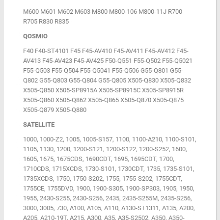
M600 M601 M602 M603 M800 M800-106 M800-11J R700
R705 R830 R835
QOSMIO
F40 F40-ST4101 F45 F45-AV410 F45-AV411 F45-AV412 F45-
AV413 F45-AV423 F45-AV425 F50-Q551 F55-Q502 F55-Q5021
F55-Q503 F55-Q504 F55-Q5041 F55-Q506 G55-Q801 G55-
Q802 G55-Q803 G55-Q804 G55-Q805 X505-Q830 X505-Q832
X505-Q850 X505-SP8915A X505-SP8915C X505-SP8915R
X505-Q860 X505-Q862 X505-Q865 X505-Q870 X505-Q875
X505-Q879 X505-Q880
SATELLITE
1000, 1000-Z2, 1005, 1005-S157, 1100, 1100-A210, 1100-S101,
1105, 1130, 1200, 1200-S121, 1200-S122, 1200-S252, 1600,
1605, 1675, 1675CDS, 1690CDT, 1695, 1695CDT, 1700,
1710CDS, 1715XCDS, 1730-S101, 1730CDT, 1735, 1735-S101,
1735XCDS, 1750, 1750-S202, 1755, 1755-S202, 1755CDT,
1755CE, 1755DVD, 1900, 1900-S305, 1900-SP303, 1905, 1950,
1955, 2430-S255, 2430-S256, 2435, 2435-S255M, 2435-S256,
3000, 3005, 730, A100, A105, A110, A130-ST1311, A135, A200,
A205, A210-19T, A215, A300, A35, A35-S2502, A350, A350-