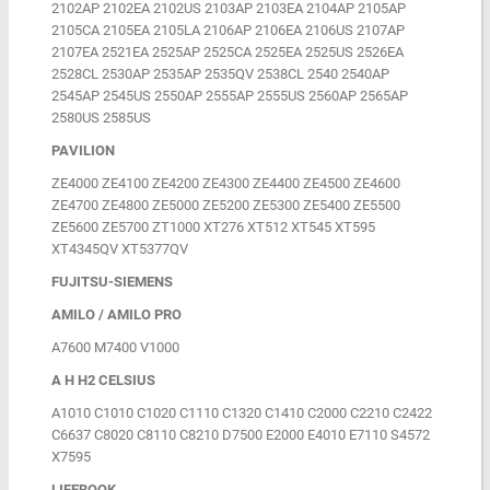
2102AP 2102EA 2102US 2103AP 2103EA 2104AP 2105AP
2105CA 2105EA 2105LA 2106AP 2106EA 2106US 2107AP
2107EA 2521EA 2525AP 2525CA 2525EA 2525US 2526EA
2528CL 2530AP 2535AP 2535QV 2538CL 2540 2540AP
2545AP 2545US 2550AP 2555AP 2555US 2560AP 2565AP
2580US 2585US
PAVILION
ZE4000 ZE4100 ZE4200 ZE4300 ZE4400 ZE4500 ZE4600
ZE4700 ZE4800 ZE5000 ZE5200 ZE5300 ZE5400 ZE5500
ZE5600 ZE5700 ZT1000 XT276 XT512 XT545 XT595
XT4345QV XT5377QV
FUJITSU-SIEMENS
AMILO / AMILO PRO
A7600 M7400 V1000
A H H2 CELSIUS
A1010 C1010 C1020 C1110 C1320 C1410 C2000 C2210 C2422
C6637 C8020 C8110 C8210 D7500 E2000 E4010 E7110 S4572
X7595
LIFEBOOK