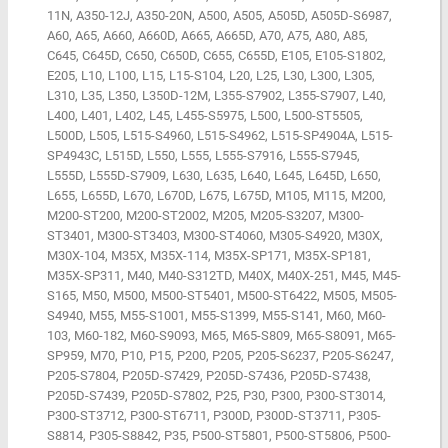
11N, A350-12J, A350-20N, A500, A505, A505D, A505D-S6987,
A60, A65, A660, A660D, A665, A665D, A70, A75, A80, A85,
C645, C645D, C650, C650D, C655, C655D, E105, E105-S1802,
E205, L10, L100, L15, L15-S104, L20, L25, L30, L300, L305,
L310, L35, L350, L350D-12M, L355-S7902, L355-S7907, L40,
L400, L401, L402, L45, L455-S5975, L500, L500-ST5505,
L500D, L505, L515-S4960, L515-S4962, L515-SP4904A, L515-
SP4943C, L515D, L550, L555, L555-S7916, L555-S7945,
L555D, L555D-S7909, L630, L635, L640, L645, L645D, L650,
L655, L655D, L670, L670D, L675, L675D, M105, M115, M200,
M200-ST200, M200-ST2002, M205, M205-S3207, M300-
ST3401, M300-ST3403, M300-ST4060, M305-S4920, M30X,
M30X-104, M35X, M35X-114, M35X-SP171, M35X-SP181,
M35X-SP311, M40, M40-S312TD, M40X, M40X-251, M45, M45-
S165, M50, M500, M500-ST5401, M500-ST6422, M505, M505-
S4940, M55, M55-S1001, M55-S1399, M55-S141, M60, M60-
103, M60-182, M60-S9093, M65, M65-S809, M65-S8091, M65-
SP959, M70, P10, P15, P200, P205, P205-S6237, P205-S6247,
P205-S7804, P205D-S7429, P205D-S7436, P205D-S7438,
P205D-S7439, P205D-S7802, P25, P30, P300, P300-ST3014,
P300-ST3712, P300-ST6711, P300D, P300D-ST3711, P305-
S8814, P305-S8842, P35, P500-ST5801, P500-ST5806, P500-