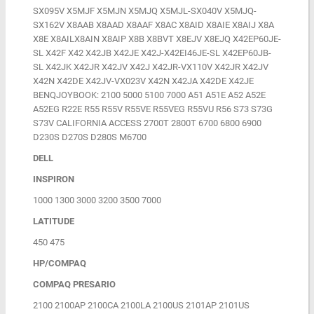
SX095V X5MJF X5MJN X5MJQ X5MJL-SX040V X5MJQ-
SX162V X8AAB X8AAD X8AAF X8AC X8AID X8AIE X8AIJ X8A
X8E X8AILX8AIN X8AIP X8B X8BVT X8EJV X8EJQ X42EP60JE-
SL X42F X42 X42JB X42JE X42J-X42EI46JE-SL X42EP60JB-
SL X42JK X42JR X42JV X42J X42JR-VX110V X42JR X42JV
X42N X42DE X42JV-VX023V X42N X42JA X42DE X42JE
BENQJOYBOOK: 2100 5000 5100 7000 A51 A51E A52 A52E
A52EG R22E R55 R55V R55VE R55VEG R55VU R56 S73 S73G
S73V CALIFORNIA ACCESS 2700T 2800T 6700 6800 6900
D230S D270S D280S M6700
DELL
INSPIRON
1000 1300 3000 3200 3500 7000
LATITUDE
450 475
HP/COMPAQ
COMPAQ PRESARIO
2100 2100AP 2100CA 2100LA 2100US 2101AP 2101US