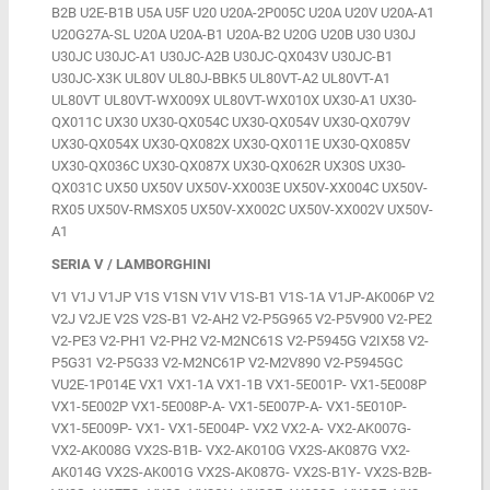
B2B U2E-B1B U5A U5F U20 U20A-2P005C U20A U20V U20A-A1
U20G27A-SL U20A U20A-B1 U20A-B2 U20G U20B U30 U30J
U30JC U30JC-A1 U30JC-A2B U30JC-QX043V U30JC-B1
U30JC-X3K UL80V UL80J-BBK5 UL80VT-A2 UL80VT-A1
UL80VT UL80VT-WX009X UL80VT-WX010X UX30-A1 UX30-
QX011C UX30 UX30-QX054C UX30-QX054V UX30-QX079V
UX30-QX054X UX30-QX082X UX30-QX011E UX30-QX085V
UX30-QX036C UX30-QX087X UX30-QX062R UX30S UX30-
QX031C UX50 UX50V UX50V-XX003E UX50V-XX004C UX50V-
RX05 UX50V-RMSX05 UX50V-XX002C UX50V-XX002V UX50V-
A1
SERIA V / LAMBORGHINI
V1 V1J V1JP V1S V1SN V1V V1S-B1 V1S-1A V1JP-AK006P V2
V2J V2JE V2S V2S-B1 V2-AH2 V2-P5G965 V2-P5V900 V2-PE2
V2-PE3 V2-PH1 V2-PH2 V2-M2NC61S V2-P5945G V2IX58 V2-
P5G31 V2-P5G33 V2-M2NC61P V2-M2V890 V2-P5945GC
VU2E-1P014E VX1 VX1-1A VX1-1B VX1-5E001P- VX1-5E008P
VX1-5E002P VX1-5E008P-A- VX1-5E007P-A- VX1-5E010P-
VX1-5E009P- VX1- VX1-5E004P- VX2 VX2-A- VX2-AK007G-
VX2-AK008G VX2S-B1B- VX2-AK010G VX2S-AK087G VX2-
AK014G VX2S-AK001G VX2S-AK087G- VX2S-B1Y- VX2S-B2B-