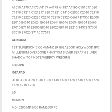
A1010 A170 A4170 A4177 A4178 A4187 A4190 C1010 C1020
C1110 C1211 C1212 C1320 C1321 C1410 C2000 C2010 C2110
C2210 C2220 C2230 C2240 C2310 C2320 C6637 D7500 E2000
E2010 E4010 E6624 E6634 E6644 E6646 E6654 E6664 E6666
E7010 E7110 E8000 E8010 E8020 E8110 E8210 S4572 S7000
S7010 S7020 S7110 X7595
GERICOM
1ST SUPERSONIC COMMANDER GIGABOOK HOLYWOOD IPC
MILLENIUM OVERDOSE PHANTOM SILVER SERAPH SILVER
SHADOW TOP NOTE WEBBOY WEBGINE
LENOVO
IDEAPAD
U110 U330 U350 Y310 Y330 Y410 Y430 Y450 Y510 Y530 Y550
Y650 Y710 Y730
LG
MEDION
MD40200 MD5400 RAM2000 PC