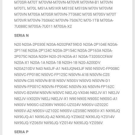
M70SR-M70T M70VM-M70VN-M70VR M70VM-B1 M70VN
M70TL M70L M51A M51KR M51SE M51SN M70V M70VM
M70VN M70SA M70SR M70VN-7T068C M70S M70SV M70T
M70VR M70VN-7S066C M70VN-7S067C M70-1TB M70SA-
7U088C M70SA-7U011 M70SA-X2
SERIA N
N20 N20A-2P030E N20A-N202PAT59DD N20A-2P104E N20A-
2P116E N20A-2P124C N20A-2P154C N20A-2P163A N20A-
2P075C N20A N20H N20-29 N20A-A1 N20A-T320SCCFAW
N20A-X1 N20A-1A N20A-1B N20H-1B N20-A200DV
N20A210DV N43 N43JF-A1 N43JQN43JF N50 N50VC-FP008C
N50VC-FP018C N50VC-FP125C N50VN-A1B N50VN-C2S
N50VN-C3S N50VN-B1B N50V N50SV N50VG N50VN-D1
N50VN-FP001C N50VN-FP004C N50VN-X6 N50VN-FP162C
N50VC-B2WM N50VN N50VC N82JQ-VX046 N82JV-X1 N82JV
N82JV-VX020V N82J N82JV-X1 N90 N90S N90SC N90SC-A1
N90SV N90SC-UZ008V N90SC-UZ024V N90SV-UZ022C
N90SV-A2 N90SV-UZ102C N90SV-UZ058C N90SV-X1 NX90JQ
NX90JQ-A1 NX90JQ-A2 NX90JQ-YZ060Z NX90JQ-YZ014V
NX90JQ-YZ065V NX90JQ-YZ014V NX90JQ-YZ056V
SERIA P