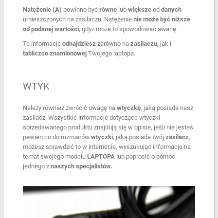
Natężenie (A)
powinno być
równe
lub
większe
od
danych
umieszczonych na zasilaczu. Natężenie
nie
może
być niższe
od podanej wartości
, gdyż może to spowodować awarię.
Te informacje
odnajdziesz
zarówno na
zasilaczu
, jak i
tabliczce
znamionowej
Twojego laptopa.
WTYK
Należy również zwrócić uwagę na
wtyczkę
, jaką posiada nasz
zasilacz. Wszystkie informacje dotyczące wtyczki
sprzedawanego produktu znajdują się w opisie, jeśli nie jesteś
pewien co do rozmiarów
wtyczki
, jaką posiada twój
zasilacz
,
możesz sprawdzić to w internecie, wyszukując informacje na
temat swojego modelu
LAPTOPA
lub poprosić o pomoc
jednego z
naszych specjalistów.