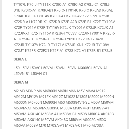
TY107L K70IJ-TY111X K70IC-A1 K70IC-A2 K70IJ-C1 K70IJ-
D1B K70IO-A1 K70IO-B1 K70IO-TY014C K70IO K70AD K70AE
K70AF K70IO-TY014V K70IC-A1 K70IC-A2 K72 K72F K72JK
K72DR-A1 K72DR-X1 K72DR K72F-A2B K72F-B1 K72F-TY103V
K72F-TY011V K72F-TY116V K72JK-TY001V K72JR K72JK-A1
K72JK-X1 K72-TY116V K72JK-TY053V K72JK-TY001V K72JR-
A1 K72JR-B1 K72JR-X1 K72JR-TY028X K72JR-TY042V
K72JR-TY137V K72JR-TY171V K72JR-XN1 K72JR-TY108V
K72JT K72FR K72FX1 K72F-A1 K72S K72-A1 K72R-B1 K72JB
SERIA L
L50 L50V L50VC L50VM L50VN L50VN-AK005C L50VN-A1
L50VN-B1 L50VN-C1
SERIA M
M2 M3 M3NP M6 M6B00N M6BN M6N M6V M6VA M912
M912M M912V M912X M912Z M1022 M1305 M2000 M2000N
M6000N M6700N M6800N M50 M50S84VN-SL M50V M50VM
M50VM-A1 M50VM-AK035C M50SA M50VM-B1 M50SV-A1
M50VM-AK014C M50SV-A1 M50SV-B1 M50S M50SA-AK013C
M50VM-AK014C M50VM-AK048C M50VM-AS002C M50Q
M60VA M60SV M70 M70SA-A1 M70SA-C1 M70-M70SA