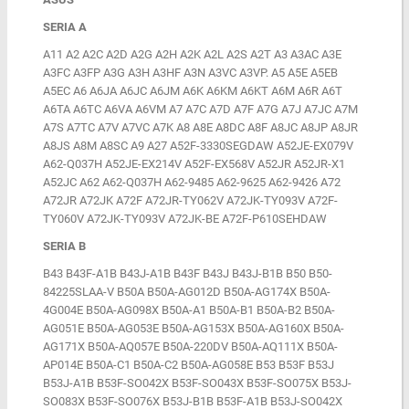
SERIA A
A11 A2 A2C A2D A2G A2H A2K A2L A2S A2T A3 A3AC A3E
A3FC A3FP A3G A3H A3HF A3N A3VC A3VP. A5 A5E A5EB
A5EC A6 A6JA A6JC A6JM A6K A6KM A6KT A6M A6R A6T
A6TA A6TC A6VA A6VM A7 A7C A7D A7F A7G A7J A7JC A7M
A7S A7TC A7V A7VC A7K A8 A8E A8DC A8F A8JC A8JP A8JR
A8JS A8M A8SC A9 A27 A52F-3330SEGDAW A52JE-EX079V
A62-Q037H A52JE-EX214V A52F-EX568V A52JR A52JR-X1
A52JC A62 A62-Q037H A62-9485 A62-9625 A62-9426 A72
A72JR A72JK A72F A72JR-TY062V A72JK-TY093V A72F-
TY060V A72JK-TY093V A72JK-BE A72F-P610SEHDAW
SERIA B
B43 B43F-A1B B43J-A1B B43F B43J B43J-B1B B50 B50-
84225SLAA-V B50A B50A-AG012D B50A-AG174X B50A-
4G004E B50A-AG098X B50A-A1 B50A-B1 B50A-B2 B50A-
AG051E B50A-AG053E B50A-AG153X B50A-AG160X B50A-
AG171X B50A-AQ057E B50A-220DV B50A-AQ111X B50A-
AP014E B50A-C1 B50A-C2 B50A-AG058E B53 B53F B53J
B53J-A1B B53F-SO042X B53F-SO043X B53F-SO075X B53J-
SO083X B53F-SO076X B53J-B1B B53F-A1B B53J-SO042X