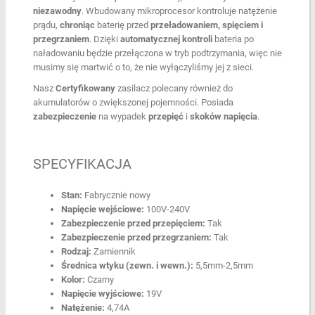
niezawodny
. Wbudowany mikroprocesor kontroluje natężenie
prądu,
chroniąc
baterię przed
przeładowaniem, spięciem i
przegrzaniem
. Dzięki
automatycznej kontroli
bateria po
naładowaniu będzie przełączona w tryb podtrzymania, więc nie
musimy się martwić o to, że nie wyłączyliśmy jej z sieci.
Nasz
Certyfikowany
zasilacz polecany również do
akumulatorów o zwiększonej pojemności. Posiada
zabezpieczenie
na wypadek
przepięć
i
skoków napięcia
.
SPECYFIKACJA
Stan:
Fabrycznie nowy
Napięcie wejściowe:
100V-240V
Zabezpieczenie przed przepięciem:
Tak
Zabezpieczenie przed przegrzaniem:
Tak
Rodzaj:
Zamiennik
Średnica wtyku (zewn. i wewn.):
5,5mm-2,5mm
Kolor:
Czarny
Napięcie wyjściowe:
19V
Natężenie:
4,74A