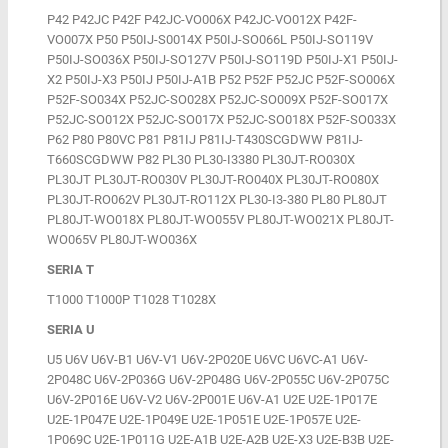
P42 P42JC P42F P42JC-VO006X P42JC-VO012X P42F-
VO007X P50 P50IJ-S0014X P50IJ-SO066L P50IJ-SO119V
P50IJ-SO036X P50IJ-SO127V P50IJ-SO119D P50IJ-X1 P50IJ-
X2 P50IJ-X3 P50IJ P50IJ-A1B P52 P52F P52JC P52F-SO006X
P52F-SO034X P52JC-SO028X P52JC-SO009X P52F-SO017X
P52JC-SO012X P52JC-SO017X P52JC-SO018X P52F-SO033X
P62 P80 P80VC P81 P81IJ P81IJ-T430SCGDWW P81IJ-
T660SCGDWW P82 PL30 PL30-I3380 PL30JT-RO030X
PL30JT PL30JT-RO030V PL30JT-RO040X PL30JT-RO080X
PL30JT-RO062V PL30JT-RO112X PL30-I3-380 PL80 PL80JT
PL80JT-WO018X PL80JT-WO055V PL80JT-WO021X PL80JT-
WO065V PL80JT-WO036X
SERIA T
T1000 T1000P T1028 T1028X
SERIA U
U5 U6V U6V-B1 U6V-V1 U6V-2P020E U6VC U6VC-A1 U6V-
2P048C U6V-2P036G U6V-2P048G U6V-2P055C U6V-2P075C
U6V-2P016E U6V-V2 U6V-2P001E U6V-A1 U2E U2E-1P017E
U2E-1P047E U2E-1P049E U2E-1P051E U2E-1P057E U2E-
1P069C U2E-1P011G U2E-A1B U2E-A2B U2E-X3 U2E-B3B U2E-