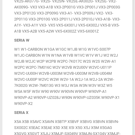
VX2S-AK077G- VX2S- VX2SN- VX2SE-AK002G- VX2SE- VX2-
AK009G- VX3 VX3-A1B VX3-2P001G VX3-2P001J VX3-2P003G
VX3-2P012G VX3-2P009G VX3-A1- VX3-2P009J VX2- VX3-
2P011G VX3-2P010G VX3-2P011J VX3-2P010J VX3-A1B- VX3-
A1Y- VX3-A1Y VX3- VX5 VX5-6X001J VX5-6X002J VX5-B VX5-
A1B VX5-A2B VX5-A2W VX5-6X002Z VX5-6X001Z
SERIA W
W1 W1-CARBON W1GA W1GC W1JB W1G W1VC-S007P
W1JC-CARBON W1N W1NA W1VB W1VC W1V W1J W2 W2J
W2JB W2JC W2P W2PB W2PC-7K017C W2S W2S W2W-A1
W2PC W2PC-7M016C W2V W2VB W2U00V W2VC-U011P
W2VC-UU00H W2VB-U003M W2VB-U003M W2VB-U004M
W2VC-UU00P W2VC W2W W2V-1A W2J-1A W2J-2A W2W-
7K002G W2W-7M013G W3 W3J W3A W3N W3V W3Z W5
W5A W5F W5V W90 W90V W90VN W90VP W90VP-A1
W90VP-A2 W90VP-UZ028J W90N W90VP-UZ035K W90VP-X1
W90VP-X2
SERIA X
X5A X5B X5AVC X5AVN X5BTP X5BVF X5BVG X5BVN X5BVN-
SX002C X5EAC X5EAE X5D X5E X5I X5G X5J X5M X5GAG
X5GVG X5GVT X5JIJ X5MJF-SX049V X5MJN-SX104V X5MJF-