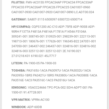
FUJITSU:
FMV-AC315S FPCAC34AP FPCAC34 FPCAC33AP
FPCAC33 FPCAC26AP FPCAC26 FPCAC25 CA01007-0960
CA01007-0930 CA01007-0920 CA01007-0890 LC.ADT00.024
GATEWAY:
SA80T-3115 6500097 6500723 6500714
HP/COMPAQ:
CQPS1200 AC-C10 ADP-75FB ADP-90SB ADP-
90RH F1377A F4813A F4814A F1781A F1454A F5104A
309241-001 308745-001 310925-001 298239-001 222113-001
198713-001 180676-001 177626-001 196345-B22 247051-001
247050-001 246437-002 246437-001 324816-001 324816-002
324816-003 325112-001 325112-021 2E.16190.021
27.01218.K01 6190.021 45J7717
LITEON:
PA-1900-05 PA-1900-03
TOSHIBA:
PA3165U-1ACA PA3097U-1ACA PA3032U-1ACA
PA3395U-1BRS PA3421U-1BRS PA3380U-1ACA PA3380E-1ACA
PA3516E-1AC3 PA3516C-1AC3 PA3516U-1ACA
IEWSONIC:
VSACC24666 TPC-PCA-002 SDH-ADPT-001 PA-
1500-01 91.47T28.001
VPR MATRIX:
VPRN-AC100
WINBOOK:
ADP-60DB