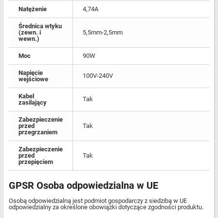
Natężenie
4,74A
Średnica wtyku
(zewn. i
5,5mm-2,5mm
wewn.)
Moc
90W
Napięcie
100V-240V
wejściowe
Kabel
Tak
zasilający
Zabezpieczenie
przed
Tak
przegrzaniem
Zabezpieczenie
przed
Tak
przepięciem
GPSR Osoba odpowiedzialna w UE
Osobą odpowiedzialną jest podmiot gospodarczy z siedzibą w UE
odpowiedzialny za określone obowiązki dotyczące zgodności produktu.