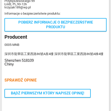
Przybyszewskiego 99
Łódź, PL,93-126
krzyzak189@wp.pl
Informacje o bezpieczeństwie produktu:
POBIERZ INFORMACJE O BEZPIECZEŃSTWIE
PRODUKTU
Producent
0005-MNB
深圳市龍華區工業西路86號A座4樓 深圳市龍華區工業西路86號A棟4樓
Shenzhen 518109
Chiny
SPRAWDŹ OPINIE
BĄDŹ PIERWSZYM KTÓRY NAPISZE OPINIĘ!