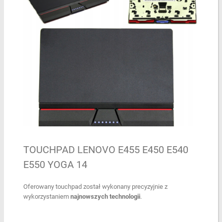
TOUCHPAD LENOVO E455 E450 E540
E550 YOGA 14
Oferowany touchpad został wykonany precyzyjnie z
wykorzystaniem
najnowszych
technologii
.