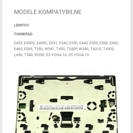
MODELE KOMPATYBILNE
LENOVO
THINKPAD
E455, E450S, E450C, E531, E540, E550, E440, E555, E560, E460,
E465, E565, T550, W541, T450, T540P, W540, T431S, T450S,
L450, T540, W550, S3 YOGA 14, S5 YOGA 15