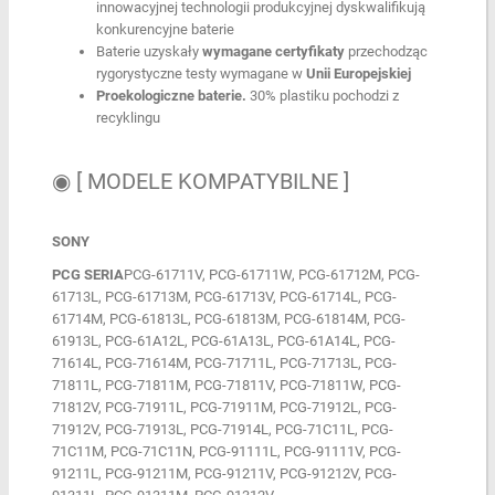
innowacyjnej technologii produkcyjnej dyskwalifikują
konkurencyjne baterie
Baterie uzyskały
wymagane certyfikaty
przechodząc
rygorystyczne testy wymagane w
Unii Europejskiej
Proekologiczne baterie.
30% plastiku pochodzi z
recyklingu
◉ [ MODELE KOMPATYBILNE ]
SONY
PCG SERIA
PCG-61711V, PCG-61711W, PCG-61712M, PCG-
61713L, PCG-61713M, PCG-61713V, PCG-61714L, PCG-
61714M, PCG-61813L, PCG-61813M, PCG-61814M, PCG-
61913L, PCG-61A12L, PCG-61A13L, PCG-61A14L, PCG-
71614L, PCG-71614M, PCG-71711L, PCG-71713L, PCG-
71811L, PCG-71811M, PCG-71811V, PCG-71811W, PCG-
71812V, PCG-71911L, PCG-71911M, PCG-71912L, PCG-
71912V, PCG-71913L, PCG-71914L, PCG-71C11L, PCG-
71C11M, PCG-71C11N, PCG-91111L, PCG-91111V, PCG-
91211L, PCG-91211M, PCG-91211V, PCG-91212V, PCG-