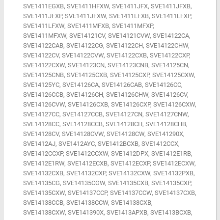
SVE1411EGXB, SVE1411HFXW, SVE1411JFX, SVE1411JFXB,
SVE1411JFXP, SVE1411JFXW, SVE1411LFXB, SVE1411LFXP,
SVE1411LFXW, SVE1411MFXB, SVE1411MFXP,
SVE1411MFXW, SVE14121CV, SVE14121CVW, SVE14122CA,
SVE14122CAB, SVE14122CG, SVE14122CH, SVE14122CHW,
SVE14122CV, SVE14122CVW, SVE14122CXB, SVE14122CXP,
SVE14122CXW, SVE14123CN, SVE14123CNB, SVE14125CN,
SVE14125CNB, SVE14125CXB, SVE14125CXP, SVE14125CXW,
SVE14125YC, SVE14126CA, SVE14126CAB, SVE14126CC,
SVE14126CCB, SVE14126CH, SVE14126CHW, SVE14126CV,
SVE14126CVW, SVE14126CXB, SVE14126CXP, SVE14126CXW,
SVE14127CC, SVE14127CCB, SVE14127CN, SVE14127CNW,
SVE14128CC, SVE14128CCB, SVE14128CH, SVE14128CHB,
SVE14128CV, SVE14128CVW, SVE14128CW, SVE141290X,
SVE1412AJ, SVE1412AYC, SVE1412BCXB, SVE1412CCX,
SVE1412CCXP, SVE1412CCXW, SVE1412DPX, SVE1412E1RB,
SVE1412E1RW, SVE1412ECXB, SVE1412ECXP, SVE1412ECXW,
SVE14132CXB, SVE14132CXP, SVE14132CXW, SVE14132PXB,
SVE14135CG, SVE14135CGW, SVE14135CXB, SVE14135CXP,
SVE14135CXW, SVE14137CCP, SVE14137CCW, SVE14137CXB,
SVE14138CCB, SVE14138CCW, SVE14138CXB,
SVE14138CXW, SVE141390X, SVE1413APXB, SVE1413BCXB,