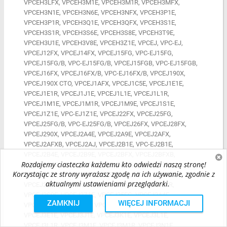
VPCEH3LFX, VPCEH3M1E, VPCEH3M1R, VPCEH3MFX,
VPCEH3N1E, VPCEH3N6E, VPCEH3NFX, VPCEH3P1E,
VPCEH3P1R, VPCEH3Q1E, VPCEH3QFX, VPCEH3S1E,
VPCEH3S1R, VPCEH3S6E, VPCEH3S8E, VPCEH3T9E,
VPCEH3U1E, VPCEH3V8E, VPCEH3Z1E, VPCEJ, VPC-EJ,
VPCEJ12FX, VPCEJ14FX, VPCEJ15FG, VPC-EJ15FG,
VPCEJ15FG/B, VPC-EJ15FG/B, VPCEJ15FGB, VPC-EJ15FGB,
VPCEJ16FX, VPCEJ16FX/B, VPC-EJ16FX/B, VPCEJ190X,
VPCEJ190X CTO, VPCEJ1AFX, VPCEJ1C5E, VPCEJ1E1E,
VPCEJ1E1R, VPCEJ1J1E, VPCEJ1L1E, VPCEJ1L1R,
VPCEJ1M1E, VPCEJ1M1R, VPCEJ1M9E, VPCEJ1S1E,
VPCEJ1Z1E, VPC-EJ1Z1E, VPCEJ22FX, VPCEJ25FG,
VPCEJ25FG/B, VPC-EJ25FG/B, VPCEJ26FX, VPCEJ28FX,
VPCEJ290X, VPCEJ2A4E, VPCEJ2A9E, VPCEJ2AFX,
VPCEJ2AFXB, VPCEJ2AJ, VPCEJ2B1E, VPC-EJ2B1E,
VPCEJ2B4E, VPCEJ2B9E, VPCEJ2BFX, VPCEJ2BFXB,
Rozdajemy ciasteczka każdemu kto odwiedzi naszą stronę!
VPCEJ2C4E, VPCEJ2C5E, VPCEJ2D1E, VPCEJ2E1E,
Korzystając ze strony wyrażasz zgodę na ich używanie, zgodnie z
VPCEJ2J1E, VPCEJ2L1E, VPCEJ2L1R, VPCEJ2L1R/W,
aktualnymi ustawieniami przeglądarki.
VPCEJ2M1E, VPCEJ2M1R, VPCEJ2S1E, VPCEJ2S1R,
VPCEJ2S9E, VPCEJ2Z1E, VPCEJ35FG, VPCEJ3A4E,
ZAMKNIJ
WIĘCEJ INFORMACJI
VPCEJ3AJ, VPCEJ3B1E, VPCEJ3C5E, VPCEJ3D1E,
VPCEJ3E1E, VPCEJ3J1E, VPCEJ3K1E, VPCEJ3L1E,
VPCEJ3L1R, VPCEJ3M1E, VPCEJ3M1R, VPCEJ3N1E,