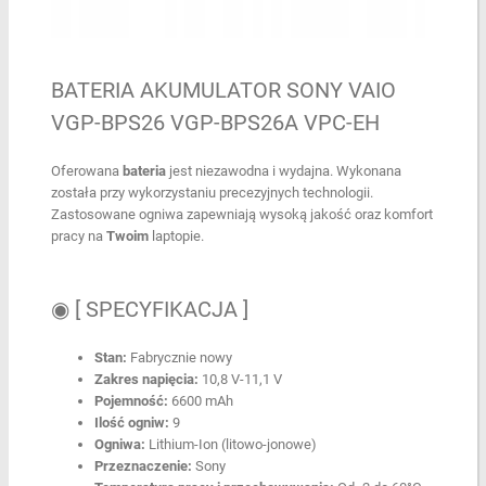
BATERIA AKUMULATOR SONY VAIO
VGP-BPS26 VGP-BPS26A VPC-EH
Oferowana
bateria
jest niezawodna i wydajna. Wykonana
została przy wykorzystaniu precezyjnych technologii.
Zastosowane ogniwa zapewniają wysoką jakość oraz komfort
pracy na
Twoim
laptopie.
◉ [ SPECYFIKACJA ]
Stan:
Fabrycznie nowy
Zakres napięcia:
10,8 V-11,1 V
Pojemność:
6600 mAh
Ilość ogniw:
9
Ogniwa:
Lithium-Ion (litowo-jonowe)
Przeznaczenie:
Sony