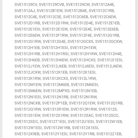
SVE15129CV, SVE15129CVB, SVE15129CW, SVE1512A4E,
SVE1512AJ, SVE1512B1EW, SVE1512B4E, SVE1512C1RB,
SVE1512C4E, SVE1512C5E, SVE1512C6EB, SVE1512C6EW,
SVE1512D1RB, SVE1512D1RW, SVE1512D4E, SVE1512E1EB,
SVE1512E1ESI, SVE1512E1EW, SVE1512E4E, SVE1512E6EB,
SVE1512E6EW, SVE1512F1RW, SVE1512F4E, SVE1512G1RB,
SVE1512G1RW, SVE1512G4E, SVE1512GCXS, SVE1512GCXW,
SVE1512H1EB, SVE1512H1ESI, SVE1512H1EW,
SVE1512H1RB, SVE1512H1RSI, SVE1512H1RW, SVE1512H4E,
SVE1512H6EB, SVE1512H6EW, SVE1512HCXS, SVE1512I1ESI,
SVE1512J1EW, SVE1512J6EB, SVE1512J6ESI, SVE1512J6EW,
SVE1512JCXW, SVE1512K1EB, SVE1512K1ESI,
SVE1512K1RW, SVE1512KCXS, SVE1512L1RW,
SVE1512M1EW, SVE1512M6EB, SVE1512M6ESI,
SVE1512M6EW, SVE1512MPXS, SVE1512N1EB,
SVE1512N1ESI, SVE1512N1RB, SVE1512N1RW,
SVE1512NCXB, SVE1512P1EB, SVE1512Q1EW, SVE1512Q1RB,
SVE1512Q1RW, SVE1512R1EW, SVE1512R1RW, SVE1512S,
SVE1512S1EW, SVE1512S1RW, SVE1512SAC, SVE1512SCC,
SVE1512SDC, SVE1512T1ESI, SVE1512U1ESI, SVE1512W1EB,
SVE1512W1ESI, SVE1512W1RB, SVE1512X1ESI,
SVE1512X9EB, SVE1512Y1ESI, SVE1512Y1RB, SVE1512Z1EB,