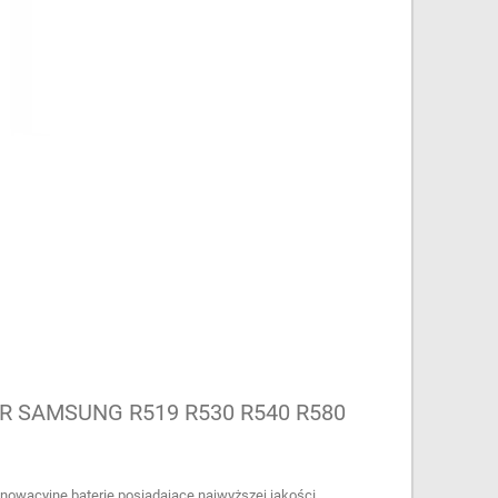
 SAMSUNG R519 R530 R540 R580
innowacyjne baterie posiadające najwyższej jakości