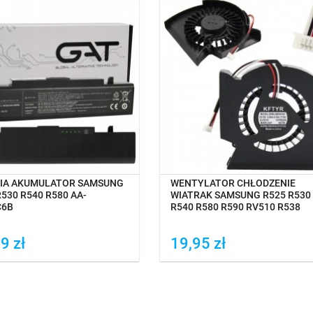
NA MAGAZYNIE
OCZEKIWANIE NA DOSTAWĘ
IA AKUMULATOR SAMSUNG
WENTYLATOR CHŁODZENIE
R530 R540 R580 AA-
WIATRAK SAMSUNG R525 R530
C6B
R540 R580 R590 RV510 R538
9 zł
19,95 zł
daj do porówania
Dodaj do porówania