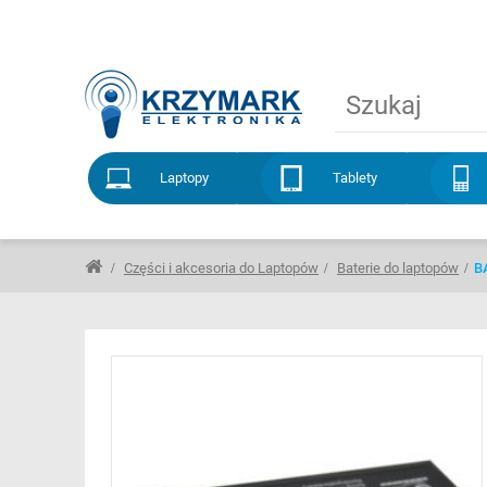
Laptopy
Tablety
Części i akcesoria do Laptopów
Baterie do laptopów
B