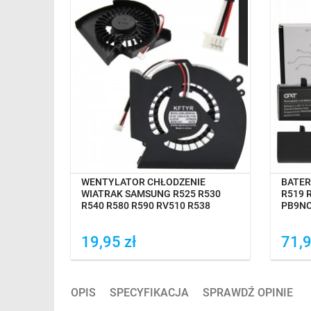
OCZEKIWANIE NA DOSTAWĘ
AMSUNG
WENTYLATOR CHŁODZENIE
BATER
WIATRAK SAMSUNG R525 R530
R519 
R540 R580 R590 RV510 R538
PB9N
19,95 zł
71,9
Dodaj do porówania
Do
OPIS
SPECYFIKACJA
SPRAWDŹ OPINIE