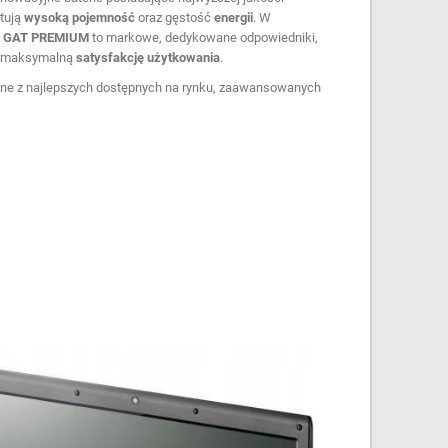
ntują
wysoką pojemność
oraz gęstość
energii
. W
,
GAT PREMIUM
to markowe, dedykowane odpowiedniki,
ić maksymalną
satysfakcję użytkowania
.
edne z najlepszych dostępnych na rynku, zaawansowanych