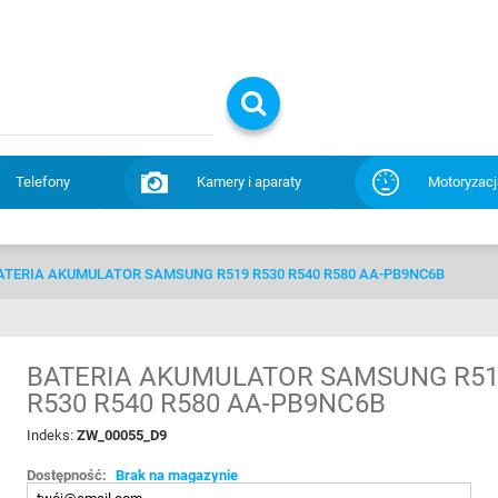
Telefony
Kamery i aparaty
Motoryzacj
ATERIA AKUMULATOR SAMSUNG R519 R530 R540 R580 AA-PB9NC6B
BATERIA AKUMULATOR SAMSUNG R5
R530 R540 R580 AA-PB9NC6B
Indeks:
ZW_00055_D9
Dostępność:
Brak na magazynie