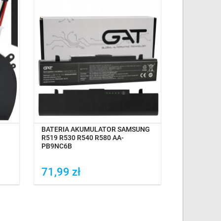
NA MAGAZYNIE
OCZEK
BATERIA AKUMULATOR SAMSUNG
WENTYLAT
R519 R530 R540 R580 AA-
WIATRAK S
PB9NC6B
R540 R580 
71,99 zł
19,95 z
Dodaj do porówania
Dodaj do