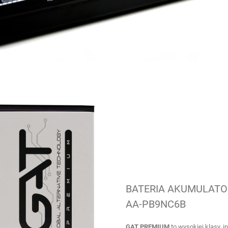
BATERIA AKUMULATOR
AA-PB9NC6B
GAT
PREMIUM
to wysokiej klasy, 