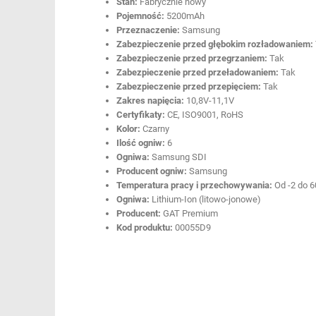
Stan:
Fabrycznie nowy
Pojemność:
5200mAh
Przeznaczenie:
Samsung
Zabezpieczenie przed głębokim rozładowaniem:
Zabezpieczenie przed przegrzaniem:
Tak
Zabezpieczenie przed przeładowaniem:
Tak
Zabezpieczenie przed przepięciem:
Tak
Zakres napięcia:
10,8V-11,1V
Certyfikaty:
CE, ISO9001, RoHS
Kolor:
Czarny
Ilość ogniw:
6
Ogniwa:
Samsung SDI
Producent ogniw:
Samsung
Temperatura pracy i przechowywania:
Od -2 do 6
Ogniwa:
Lithium-Ion (litowo-jonowe)
Producent:
GAT Premium
Kod produktu:
00055D9