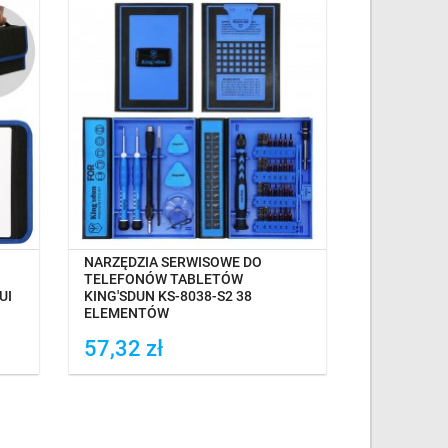
OCZEKIWANIE NA DOSTAWĘ
OCZEK
NARZĘDZIA SERWISOWE DO
BATERIA D
TELEFONÓW TABLETÓW
GALAXY TAB
UI
KING'SDUN KS-8038-S2 38
T705M SC-
ELEMENTÓW
NARZĘDZIA
57,32 zł
87,75 z
Dodaj do porówania
Dodaj do