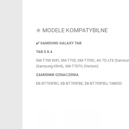
✳️ MODELE KOMPATYBILNE
✔️ SAMSUNG GALAXY TAB
TAB S 8.4
SM-T700 WiFi, SM-T705, SM-T705C, 4G TD-LTE (Samsung
(Samsung Klimt), SM-T707V, (Verizon)
ZAMIENNE OZNACZENIA
EB-BT705FBC, EB-BT705FBE, EB-BT705FBU, TAB053