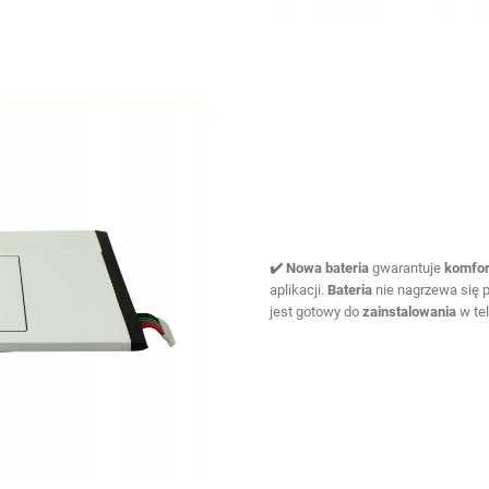
✔️
Nowa bateria
gwarantuje
komfo
aplikacji.
Bateria
nie nagrzewa się p
jest gotowy do
zainstalowania
w tel