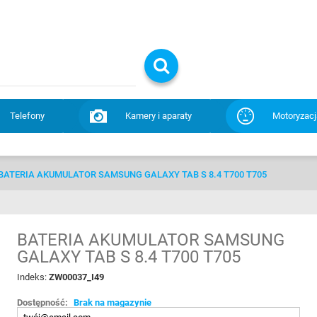
Telefony
Kamery i aparaty
Motoryzacj
BATERIA AKUMULATOR SAMSUNG GALAXY TAB S 8.4 T700 T705
BATERIA AKUMULATOR SAMSUNG
GALAXY TAB S 8.4 T700 T705
Indeks:
ZW00037_I49
Dostępność:
Brak na magazynie