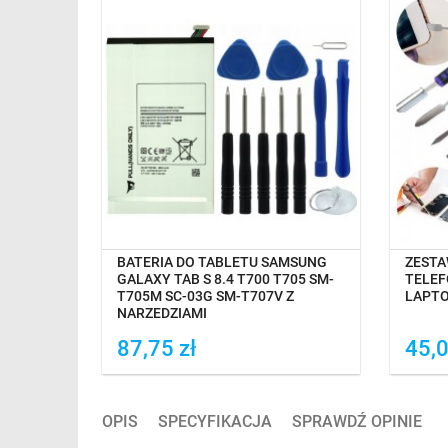
TAWĘ
OCZEKIWANIE NA DOSTAWĘ
O
BATERIA DO TABLETU SAMSUNG
ZESTA
GALAXY TAB S 8.4 T700 T705 SM-
TELE
T705M SC-03G SM-T707V Z
LAPT
NARZĘDZIAMI
87,75 zł
45,0
Dodaj do porówania
Do
OPIS
SPECYFIKACJA
SPRAWDŹ OPINIE