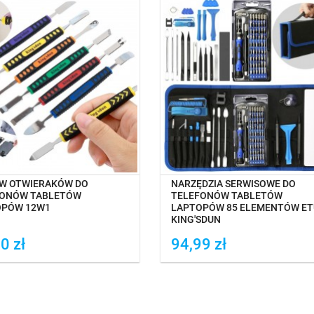
NA MAGAZYNIE
NA MAGAZYNIE
W OTWIERAKÓW DO
NARZĘDZIA SERWISOWE DO
FONÓW TABLETÓW
TELEFONÓW TABLETÓW
OPÓW 12W1
LAPTOPÓW 85 ELEMENTÓW ET
KING'SDUN
0 zł
94,99 zł
daj do porówania
Dodaj do porówania