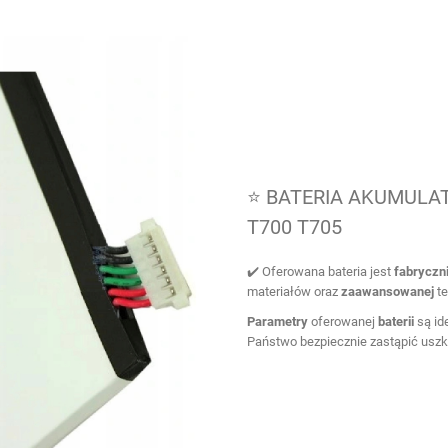
⭐ BATERIA AKUMULAT
T700 T705
✔️ Oferowana bateria jest
fabryczn
materiałów oraz
zaawansowanej
te
Parametry
oferowanej
baterii
są id
Państwo bezpiecznie zastąpić uszk