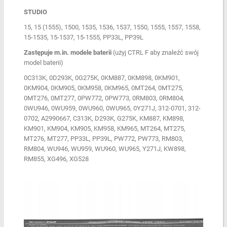
STUDIO
15, 15 (1555), 1500, 1535, 1536, 1537, 1550, 1555, 1557, 1558,
15-1535, 15-1537, 15-1555, PP33L, PP39L
Zastępuje m.in. modele baterii
(użyj CTRL F aby znaleźć swój
model baterii)
0C313K, 0D293K, 0G275K, 0KM887, 0KM898, 0KM901,
0KM904, 0KM905, 0KM958, 0KM965, 0MT264, 0MT275,
0MT276, 0MT277, 0PW772, 0PW773, 0RM803, 0RM804,
0WU946, 0WU959, 0WU960, 0WU965, 0Y271J, 312-0701, 312-
0702, A2990667, C313K, D293K, G275K, KM887, KM898,
KM901, KM904, KM905, KM958, KM965, MT264, MT275,
MT276, MT277, PP33L, PP39L, PW772, PW773, RM803,
RM804, WU946, WU959, WU960, WU965, Y271J, KW898,
RM855, XG496, XG528