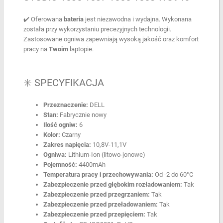
✔️ Oferowana
bateria
jest niezawodna i wydajna. Wykonana
została przy wykorzystaniu precezyjnych technologii.
Zastosowane ogniwa zapewniają wysoką jakość oraz komfort
pracy na
Twoim
laptopie.
✳️ SPECYFIKACJA
Przeznaczenie:
DELL
Stan:
Fabrycznie nowy
Ilość ogniw:
6
Kolor:
Czarny
Zakres napięcia:
10,8V-11,1V
Ogniwa:
Lithium-Ion (litowo-jonowe)
Pojemność:
4400mAh
Temperatura pracy i przechowywania:
Od -2 do 60°C
Zabezpieczenie przed głębokim rozładowaniem:
Tak
Zabezpieczenie przed przegrzaniem:
Tak
Zabezpieczenie przed przeładowaniem:
Tak
Zabezpieczenie przed przepięciem:
Tak