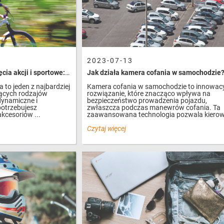
2023-07-13
Jak zrobić doskonałe zdjęcia akcji i sportowe: 5 kluczowych akcesoriów, które Ci w tym pomogą
Jak działa kamera cofania w samochodzie
a to jeden z najbardziej
Kamera cofania w samochodzie to innowac
ących rodzajów
rozwiązanie, które znacząco wpływa na
dynamiczne i
bezpieczeństwo prowadzenia pojazdu,
otrzebujesz
zwłaszcza podczas manewrów cofania. Ta
kcesoriów ...
zaawansowana technologia pozwala kierow
Czytaj więcej