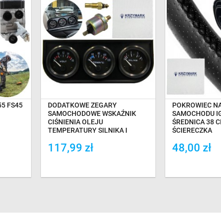
TAWĘ
OCZEKIWANIE NA DOSTAWĘ
OCZEKIWANI
55 FS45
DODATKOWE ZEGARY
POKROWIEC NA
SAMOCHODOWE WSKAŹNIK
SAMOCHODU IG
CIŚNIENIA OLEJU
ŚREDNICA 38 C
TEMPERATURY SILNIKA I
ŚCIERECZKĄ
VOLTOMIERZ ZE ŚCIERECZKĄ
117,99 zł
48,00 zł
Dodaj do porówania
Dodaj do por