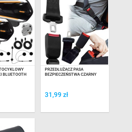
E NA DOSTAWĘ
OCZEKIWANIE NA DOSTAWĘ
TOCYKLOWY
PRZEDŁUŻACZ PASA
KI BLUETOOTH
BEZPIECZEŃSTWA CZARNY
31,99 zł
ówania
Dodaj do porówania