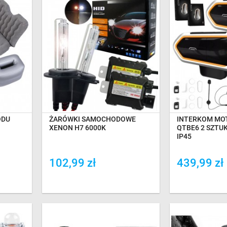
TAWĘ
OCZEKIWANIE NA DOSTAWĘ
OCZEKIWANI
ODU
ŻARÓWKI SAMOCHODOWE
INTERKOM MO
XENON H7 6000K
QTBE6 2 SZTU
IP45
102,99 zł
439,99 zł
Dodaj do porówania
Dodaj do por