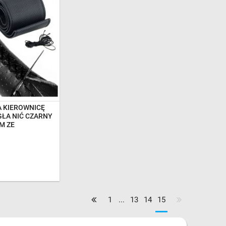
E NA DOSTAWĘ
 KIEROWNICĘ
ŁA NIĆ CZARNY
M ZE
ówania
1
...
13
14
15