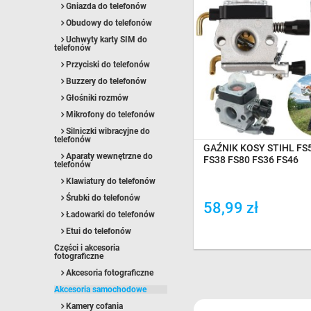
Gniazda do telefonów
Obudowy do telefonów
Uchwyty karty SIM do
telefonów
Przyciski do telefonów
OCZEKIWANIE NA DOS
Buzzery do telefonów
Głośniki rozmów
Mikrofony do telefonów
Silniczki wibracyjne do
telefonów
GAŹNIK KOSY STIHL FS
Aparaty wewnętrzne do
FS38 FS80 FS36 FS46
telefonów
Klawiatury do telefonów
Śrubki do telefonów
58,99 zł
Ładowarki do telefonów
Dodaj do porówania
Etui do telefonów
Części i akcesoria
fotograficzne
Akcesoria fotograficzne
Akcesoria samochodowe
Kamery cofania