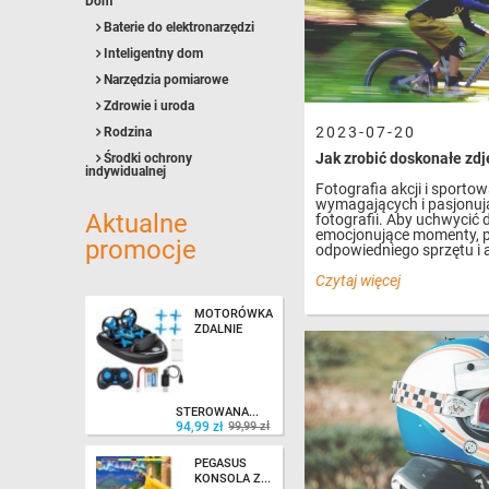
Dom
Baterie do elektronarzędzi
Inteligentny dom
Narzędzia pomiarowe
Zdrowie i uroda
2023-07-20
Rodzina
Środki ochrony
indywidualnej
Fotografia akcji i sportow
wymagających i pasjonuj
Aktualne
fotografii. Aby uchwycić 
emocjonujące momenty, p
promocje
odpowiedniego sprzętu i a
Czytaj więcej
MOTORÓWKA
ZDALNIE
94,99 zł
99,99 zł
STEROWANA...
94,99 zł
99,99 zł
PEGASUS
KONSOLA Z...