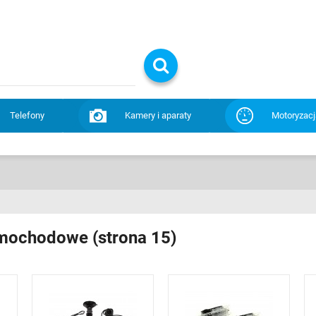
Telefony
Kamery i aparaty
Motoryzacj
mochodowe (strona 15)