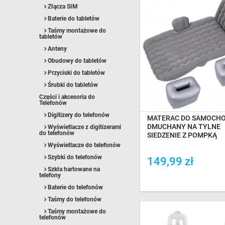
Złącza SIM
Baterie do tabletów
Taśmy montażowe do
tabletów
Anteny
Obudowy do tabletów
OCZEKIWANIE NA DOS
Przyciski do tabletów
Śrubki do tabletów
Części i akcesoria do
Telefonów
Digitizery do telefonów
MATERAC DO SAMOCH
DMUCHANY NA TYLNE
Wyświetlacze z digitizerami
do telefonów
SIEDZENIE Z POMPKĄ
Wyświetlacze do telefonów
Szybki do telefonów
149,99 zł
Szkła hartowane na
telefony
Dodaj do porówania
Baterie do telefonów
Taśmy do telefonów
Taśmy montażowe do
telefonów