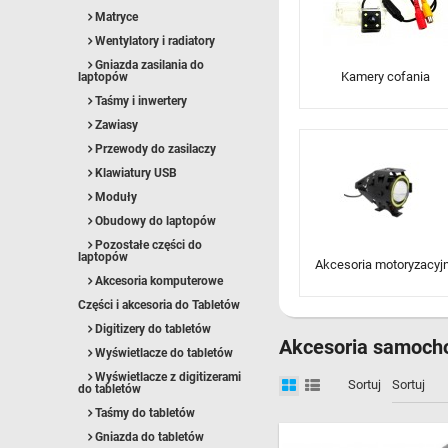
Matryce
Wentylatory i radiatory
Gniazda zasilania do
Kamery cofania
laptopów
Taśmy i inwertery
Zawiasy
Przewody do zasilaczy
Klawiatury USB
Moduły
Obudowy do laptopów
Pozostałe części do
laptopów
Akcesoria motoryzacyj
Akcesoria komputerowe
Części i akcesoria do Tabletów
Digitizery do tabletów
Akcesoria samoch
Wyświetlacze do tabletów
Wyświetlacze z digitizerami
Sortuj
do tabletów
Taśmy do tabletów
Gniazda do tabletów