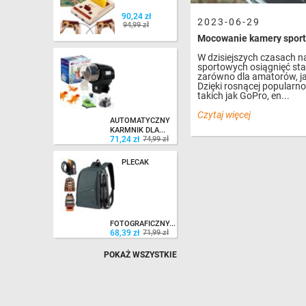
90,24 zł
90,24 zł
94,99 zł
2023-06-29
94,99 zł
Mocowanie kamery sport
W dzisiejszych czasach 
sportowych osiągnięć sta
zarówno dla amatorów, jak
Dzięki rosnącej popularn
71,24 zł
74,99 zł
takich jak GoPro, en...
Czytaj więcej
AUTOMATYCZNY
KARMNIK DLA...
71,24 zł
74,99 zł
PLECAK
68,39 zł
71,99 zł
FOTOGRAFICZNY...
68,39 zł
71,99 zł
POKAŻ WSZYSTKIE