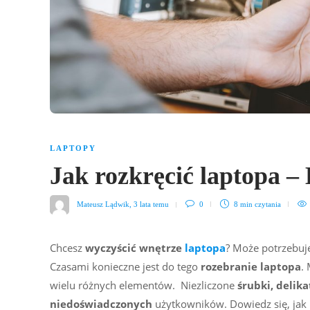
LAPTOPY
Jak rozkręcić laptopa –
Mateusz Lądwik
,
3 lata temu
0
8 min
czytania
Chcesz
wyczyścić wnętrze
laptopa
? Może potrzebuj
Czasami konieczne jest do tego
rozebranie laptopa
.
wielu różnych elementów. Niezliczone
śrubki, delik
niedoświadczonych
użytkowników. Dowiedz się, jak