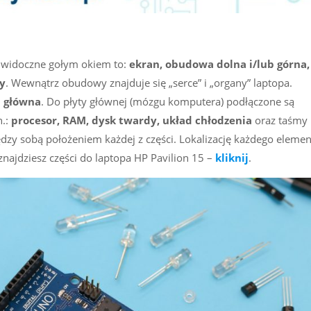
ze widoczne gołym okiem to:
ekran, obudowa dolna i/lub górna,
y
. Wewnątrz obudowy znajduje się „serce” i „organy” laptopa.
a główna
. Do płyty głównej (mózgu komputera) podłączone są
n.:
procesor, RAM, dysk twardy, układ chłodzenia
oraz taśmy 
iędzy sobą położeniem każdej z części. Lokalizację każdego eleme
znajdziesz części do laptopa HP Pavilion 15 –
kliknij
.