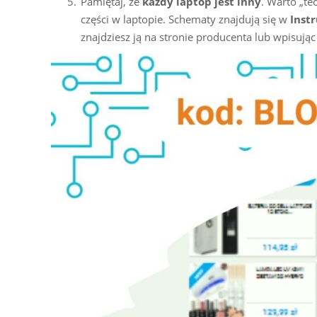
Pamiętaj, że
każdy laptop jest inny
. Warto „te
części w laptopie. Schematy znajdują się w
Instr
znajdziesz ją na stronie producenta lub wpisują