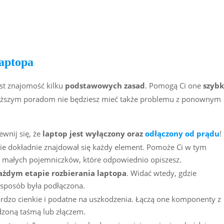
laptopa
st znajomość kilku
podstawowych zasad
. Pomogą Ci one
szyb
niższym poradom nie będziesz mieć także problemu z ponownym
wnij się, że
laptop jest wyłączony oraz
odłączony od prądu
!
zie dokładnie znajdował się każdy element. Pomoże Ci w tym
 małych pojemniczków, które odpowiednio opiszesz.
każdym etapie rozbierania laptopa
. Widać wtedy, gdzie
i sposób była podłączona.
bardzo cienkie i podatne na uszkodzenia. Łączą one komponenty z
odzoną taśmą lub złączem.