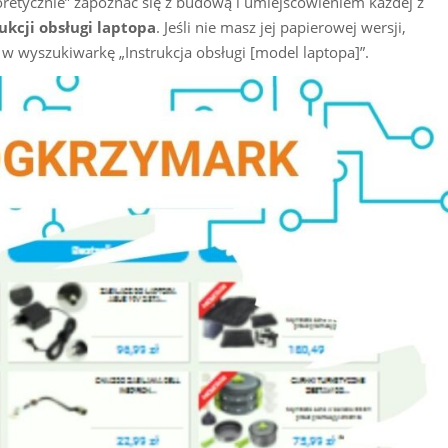
oretycznie” zapoznać się z budową i umiejscowieniem każdej z
ukcji obsługi laptopa
. Jeśli nie masz jej papierowej wersji,
c w wyszukiwarkę „Instrukcja obsługi [model laptopa]”.