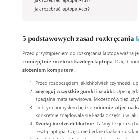
Jak rozebrać laptopa Asus?
Jak rozebrać laptopa Acer?
5 podstawowych zasad rozkręcania
Przed przystąpieniem do rozkręcania laptopa ważna je
i umiejętnie rozebrać każdego laptopa
. Dzięki po
złożeniem komputera
.
Przed rozpoczęciem jakichkolwiek czynności, upe
Segreguj wszystkie gumki i śrubki
. Opisuj gd
specjalna mata serwisowa. Możesz również użyć
Dobrym pomysłem będzie
robienie zdjęć na 
konkretnie znajdowała się każda z części i w jak
Działaj bardzo delikatnie
. Taśmy i złącza są 
resztą laptopa. Część nie będzie działała z uszk