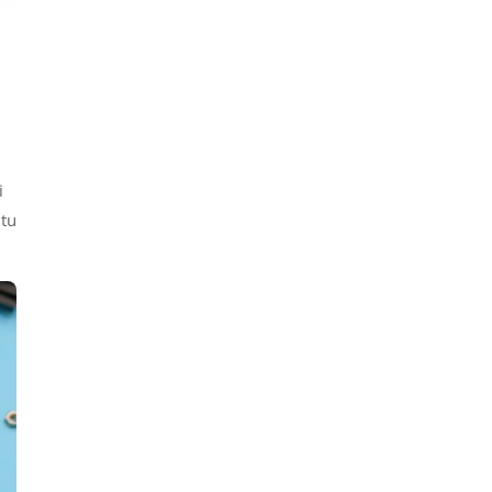
i
ntu