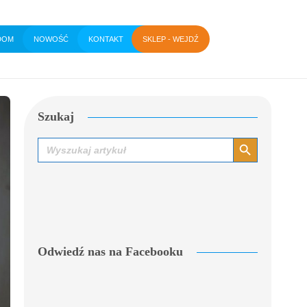
DOM
NOWOŚĆ
KONTAKT
SKLEP - WEJDŹ
Szukaj
Search Button
Search
for:
Odwiedź nas na Facebooku