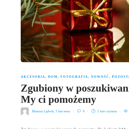
AKCESORIA
,
DOM
,
FOTOGRAFIA
,
NOWOŚĆ
,
POZOST
Zgubiony w poszukiwani
My ci pomożemy
Mateusz Lądwik
,
3 lata temu
0
2 min
czytania