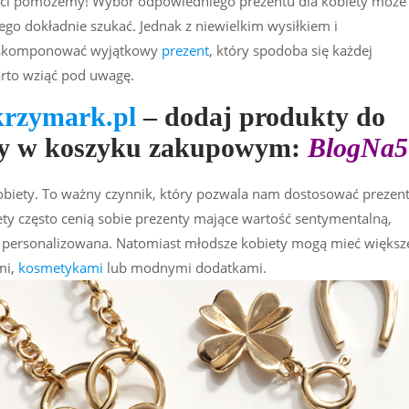
y ci pomożemy! Wybór odpowiedniego prezentu dla kobiety może
ego dokładnie szukać. Jednak z niewielkim wysiłkiem i
a skomponować wyjątkowy
prezent
, który spodoba się każdej
arto wziąć pod uwagę.
krzymark.pl
– dodaj produkty do
wy w koszyku zakupowym:
BlogNa5
iety. To ważny czynnik, który pozwala nam dostosować prezen
ety często cenią sobie prezenty mające wartość sentymentalną,
ia personalizowana. Natomiast młodsze kobiety mogą mieć większ
mi,
kosmetykami
lub modnymi dodatkami.