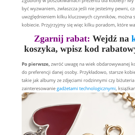
Zgubiony w poszukiwaniach prezentu dla kobiety? M
być wyzwaniem, zwłaszcza jeśli nie jesteśmy pewni, cz
uwzględnieniem kilku kluczowych czynników, możn
kobiecie. Przyjrzyjmy się więc kilku poradom, które w
Zgarnij rabat:
Wejdź na
koszyka, wpisz kod rabato
Po pierwsze,
zwróć uwagę na wiek obdarowywanej kob
do preferencji danej osoby. Przykładowo, starsze kobi
takie jak albumy ze zdjęciami rodzinnymi czy biżuter
zainteresowanie
gadżetami technologicznymi
, książka