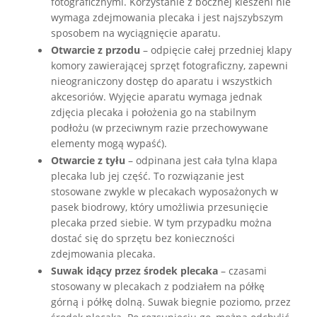
fotograficznymi. Korzystanie z bocznej kieszeni nie
wymaga zdejmowania plecaka i jest najszybszym
sposobem na wyciągnięcie aparatu.
Otwarcie z przodu
– odpięcie całej przedniej klapy
komory zawierającej sprzęt fotograficzny, zapewni
nieograniczony dostęp do aparatu i wszystkich
akcesoriów. Wyjęcie aparatu wymaga jednak
zdjęcia plecaka i położenia go na stabilnym
podłożu (w przeciwnym razie przechowywane
elementy mogą wypaść).
Otwarcie z tyłu
– odpinana jest cała tylna klapa
plecaka lub jej część. To rozwiązanie jest
stosowane zwykle w plecakach wyposażonych w
pasek biodrowy, który umożliwia przesunięcie
plecaka przed siebie. W tym przypadku można
dostać się do sprzętu bez konieczności
zdejmowania plecaka.
Suwak idący przez środek plecaka
– czasami
stosowany w plecakach z podziałem na półkę
górną i półkę dolną. Suwak biegnie poziomo, przez