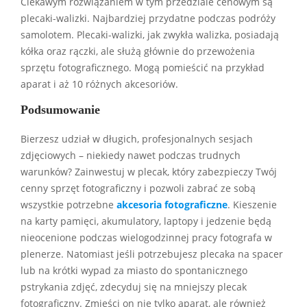
Ciekawym rozwiązaniem w tym przedziale cenowym są
plecaki-walizki. Najbardziej przydatne podczas podróży
samolotem. Plecaki-walizki, jak zwykła walizka, posiadają
kółka oraz rączki, ale służą głównie do przewożenia
sprzętu fotograficznego. Mogą pomieścić na przykład
aparat i aż 10 różnych akcesoriów.
Podsumowanie
Bierzesz udział w długich, profesjonalnych sesjach
zdjęciowych – niekiedy nawet podczas trudnych
warunków? Zainwestuj w plecak, który zabezpieczy Twój
cenny sprzęt fotograficzny i pozwoli zabrać ze sobą
wszystkie potrzebne
akcesoria fotograficzne
. Kieszenie
na karty pamięci, akumulatory, laptopy i jedzenie będą
nieocenione podczas wielogodzinnej pracy fotografa w
plenerze. Natomiast jeśli potrzebujesz plecaka na spacer
lub na krótki wypad za miasto do spontanicznego
pstrykania zdjęć, zdecyduj się na mniejszy plecak
fotograficzny. Zmieści on nie tylko aparat, ale również