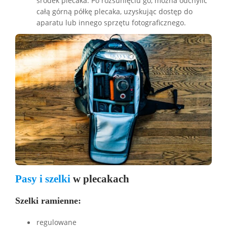
środek plecaka. Po rozsunięciu go, można odchylić
całą górną półkę plecaka, uzyskując dostęp do
aparatu lub innego sprzętu fotograficznego.
Pasy i szelki
w plecakach
Szelki ramienne:
regulowane