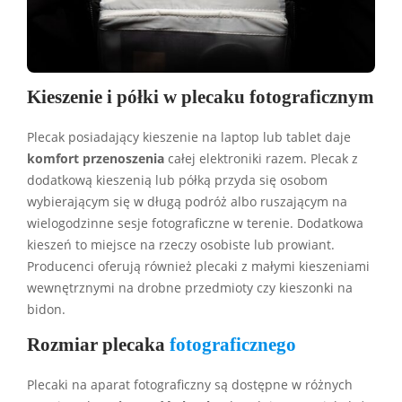
Kieszenie i półki w plecaku fotograficznym
Plecak posiadający kieszenie na laptop lub tablet daje
komfort
przenoszenia
całej elektroniki razem. Plecak z
dodatkową kieszenią lub półką przyda się osobom
wybierającym się w długą podróż albo ruszającym na
wielogodzinne sesje fotograficzne w terenie. Dodatkowa
kieszeń to miejsce na rzeczy osobiste lub prowiant.
Producenci oferują również plecaki z małymi kieszeniami
wewnętrznymi na drobne przedmioty czy kieszonki na
bidon.
Rozmiar plecaka
fotograficznego
Plecaki na aparat fotograficzny są dostępne w różnych