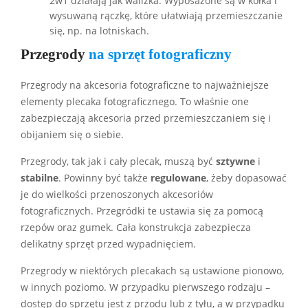
2w1 działają jak walizka. Wyposażone są w kółka i
wysuwaną rączkę, które ułatwiają przemieszczanie
się, np. na lotniskach.
Przegrody
na sprzęt fotograficzny
Przegrody na akcesoria fotograficzne to najważniejsze
elementy plecaka fotograficznego. To właśnie one
zabezpieczają akcesoria przed przemieszczaniem się i
obijaniem się o siebie.
Przegrody, tak jak i cały plecak, muszą być
sztywne
i
stabilne
. Powinny być także
regulowane
, żeby dopasować
je do wielkości przenoszonych akcesoriów
fotograficznych. Przegródki te ustawia się za pomocą
rzepów oraz gumek. Cała konstrukcja zabezpiecza
delikatny sprzęt przed wypadnięciem.
Przegrody w niektórych plecakach są ustawione pionowo,
w innych poziomo. W przypadku pierwszego rodzaju –
dostęp do sprzętu jest z przodu lub z tyłu, a w przypadku