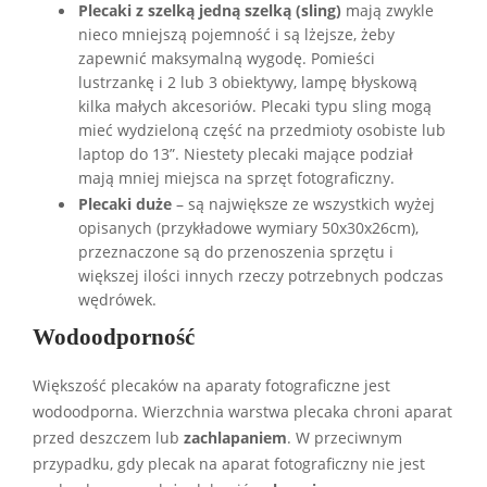
Plecaki z szelką jedną szelką (sling)
mają zwykle
nieco mniejszą pojemność i są lżejsze, żeby
zapewnić maksymalną wygodę. Pomieści
lustrzankę i 2 lub 3 obiektywy, lampę błyskową
kilka małych akcesoriów. Plecaki typu sling mogą
mieć wydzieloną część na przedmioty osobiste lub
laptop do 13”. Niestety plecaki mające podział
mają mniej miejsca na sprzęt fotograficzny.
Plecaki duże
– są największe ze wszystkich wyżej
opisanych (przykładowe wymiary 50x30x26cm),
przeznaczone są do przenoszenia sprzętu i
większej ilości innych rzeczy potrzebnych podczas
wędrówek.
Wodoodporność
Większość plecaków na aparaty fotograficzne jest
wodoodporna. Wierzchnia warstwa plecaka chroni aparat
przed deszczem lub
zachlapaniem
. W przeciwnym
przypadku, gdy plecak na aparat fotograficzny nie jest