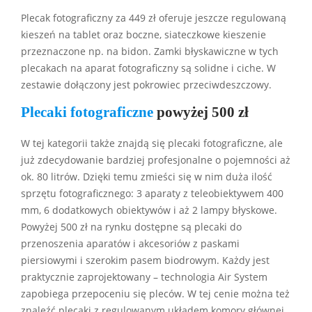
Plecak fotograficzny za 449 zł oferuje jeszcze regulowaną
kieszeń na tablet oraz boczne, siateczkowe kieszenie
przeznaczone np. na bidon. Zamki błyskawiczne w tych
plecakach na aparat fotograficzny są solidne i ciche. W
zestawie dołączony jest pokrowiec przeciwdeszczowy.
Plecaki fotograficzne
powyżej 500 zł
W tej kategorii także znajdą się plecaki fotograficzne, ale
już zdecydowanie bardziej profesjonalne o pojemności aż
ok. 80 litrów. Dzięki temu zmieści się w nim duża ilość
sprzętu fotograficznego: 3 aparaty z teleobiektywem 400
mm, 6 dodatkowych obiektywów i aż 2 lampy błyskowe.
Powyżej 500 zł na rynku dostępne są plecaki do
przenoszenia aparatów i akcesoriów z paskami
piersiowymi i szerokim pasem biodrowym. Każdy jest
praktycznie zaprojektowany – technologia Air System
zapobiega przepoceniu się pleców. W tej cenie można też
znaleźć plecaki z regulowanym układem komory głównej.