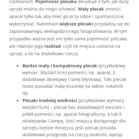
rozmiarach.
Pojemność plecaka
decyduje o tym, jak duży
sprzęt można do niego schować.
Mały plecak
zmieści
aparat tylko tak, aby mieć go przy sobie i spontanicznie
wykorzystać. Natomiast
większe plecaki
przydadzą się do
zaplanowanego, wielogodzinnego fotografowania. W tym
przypadku ważna jest nie tylko sama pojemność plecaka,
ale również jego
rozkład
, czyli ile miejsca zostanie na
sprzęt, a ile na dodatkowe rzeczy.
Bardzo mały i kompaktowy plecak
(przykładowy
wymiar: 30x24x15cm) pomieści, np. aparat, 2
dodatkowe obiektywy i lamę błyskową. Taki plecak
może posiadać małą kiszonkę na tablet, notatnik
itp.
Plecaki średniej wielkości
(przykładowe wymiary
44x28x15cm) – plecak bez dodatkowych kieszeni i
półek pomieści, np. aparat fotograficzny, 4 lub 5
obiektywów i lampę. Ilość miejsca dostępnego dla
sprzętu będzie mniejsza, jeśli plecak posiada
dodatkowe przegrody na rzeczy osobiste, laptop.