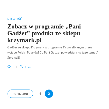
NOWOŚĆ
Zobacz w programie „Pani
Gadżet” produkt ze sklepu
krzymark.pl
Gadżet ze sklepu Krzymark w programie TV uwielbianym przez
tysiące Polek i Polaków! Co Pani Gadżet powiedziała na jego temat?
Sprawdź!
1
1 min
1
2
POPRZEDNI